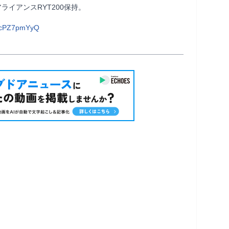
T200保持。                
0cPZ7pmYyQ