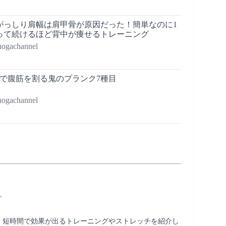
がっしり肩幅は肩甲骨が原因だった！簡単なのに1
って続けるほど背中が痩せるトレーニング
achannel
速で腹筋を割る鬼のプランク7種目
achannel
人
に、短時間で効果が出るトレーニングやストレッチを紹介し