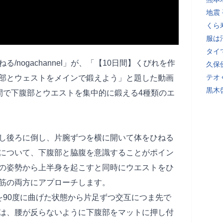
地震
くら
服は
タイ
nogachannel」が、「【10日間】くびれを作
久保
テオ
部とウェストをメインで鍛えよう」と題した動画
黒木
間で下腹部とウエストを集中的に鍛える4種類のエ
し後ろに倒し、片腕ずつを横に開いて体をひねる
について、下腹部と脇腹を意識することがポイン
の姿勢から上半身を起こすと同時にウエストをひ
筋の両方にアプローチします。
を90度に曲げた状態から片足ずつ交互につま先で
は、腰が反らないように下腹部をマットに押し付