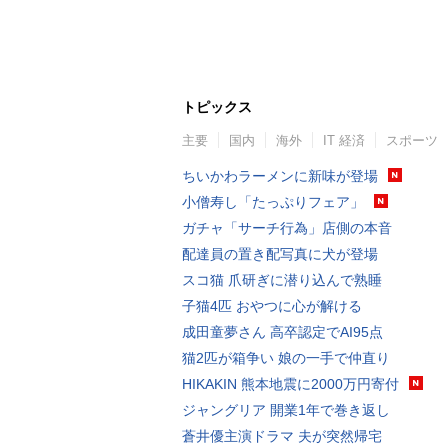
トピックス
主要
国内
海外
IT 経済
スポーツ
ちいかわラーメンに新味が登場
小僧寿し「たっぷりフェア」
ガチャ「サーチ行為」店側の本音
配達員の置き配写真に犬が登場
スコ猫 爪研ぎに潜り込んで熟睡
子猫4匹 おやつに心が解ける
成田童夢さん 高卒認定でAI95点
猫2匹が箱争い 娘の一手で仲直り
HIKAKIN 熊本地震に2000万円寄付
ジャングリア 開業1年で巻き返し
蒼井優主演ドラマ 夫が突然帰宅