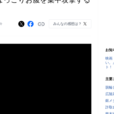
みんなの感想は？
2分
お知
映画
い。
ト！
主要
脱輪
広陵
銀メ
詐取
熊本