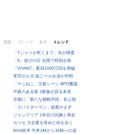
芸能
ゴシップ
女子
トレンド
「Tシャツが乾くまで」夫が帰還
「8」並びの日 全国で特別企画
『VIVANT』配信1000万回を突破
実写ゼルダ 故ニール出演が判明
「ヤニねこ」注射シーン BPO審議
中庭のある家 3家族が語る本音
京都に「新たな移動手段」初上陸
「スパイダーマン」旋風やまず
ジャングリア 1年目の試練と再起
カツセ 大企業を辞めた街を歩く
MAX鈴木 牛丼2杯から35杯への道