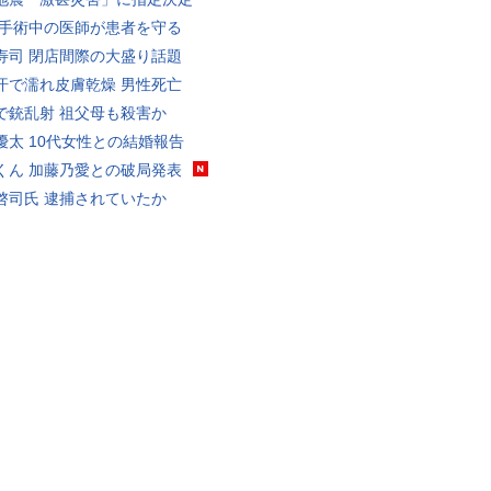
 手術中の医師が患者を守る
寿司 閉店間際の大盛り話題
汗で濡れ皮膚乾燥 男性死亡
で銃乱射 祖父母も殺害か
優太 10代女性との結婚報告
くん 加藤乃愛との破局発表
啓司氏 逮捕されていたか