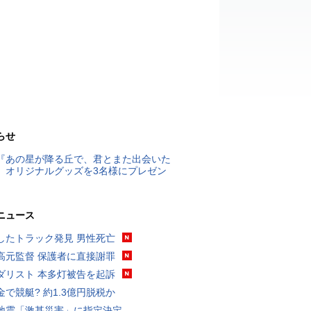
らせ
『あの星が降る丘で、君とまた出会いた
』オリジナルグッズを3名様にプレゼン
ニュース
したトラック発見 男性死亡
高元監督 保護者に直接謝罪
ダリスト 本多灯被告を起訴
金で競艇? 約1.3億円脱税か
地震「激甚災害」に指定決定