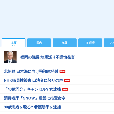
主要
国内
海外
IT 経済
ス
福岡の議長 地震巡り不謹慎発言
北朝鮮 日本海に向け飛翔体発射
NHK職員性被害 出演者に怒りの声
「43億円分」キャンセル? 女逮捕
消費者庁「SNOW」運営に措置命令
90歳患者を殴る? 看護助手を逮捕