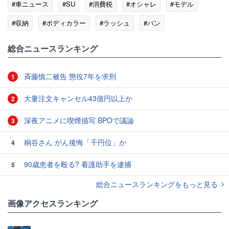
#車ニュース
#SU
#消費税
#オシャレ
#モデル
#収納
#ボディカラー
#ラッシュ
#パン
総合ニュースランキング
斉藤慎二被告 懲役7年を求刑
1
大量注文キャンセル43億円以上か
2
深夜アニメに喫煙描写 BPOで議論
3
桐谷さん がん後悔「千円位」か
4
90歳患者を殴る? 看護助手を逮捕
5
総合ニュースランキングをもっと見る
画像アクセスランキング