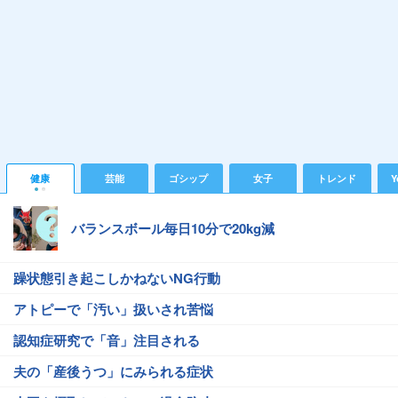
健康
芸能
ゴシップ
女子
トレンド
Y
バランスボール毎日10分で20kg減
躁状態引き起こしかねないNG行動
アトピーで「汚い」扱いされ苦悩
認知症研究で「音」注目される
夫の「産後うつ」にみられる症状