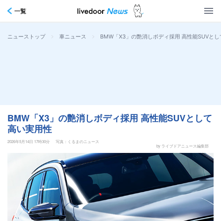
一覧
>
>
BMW「X3」の艶消しボディ採用 高性能SUVと
ニューストップ
車ニュース
BMW「X3」の艶消しボディ採用 高性能SUVとして
高い実用性
2026年5月14日 17時30分
写真：くるまのニュース
by ライブドアニュース編集部