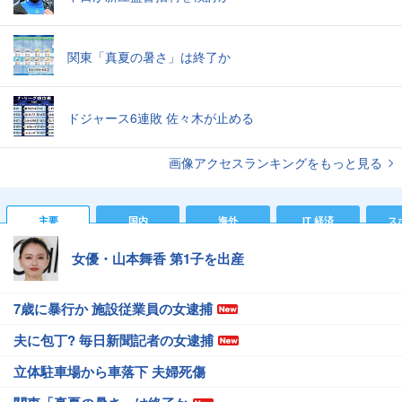
関東「真夏の暑さ」は終了か
ドジャース6連敗 佐々木が止める
画像アクセスランキングをもっと見る
主要
国内
海外
IT 経済
ス
女優・山本舞香 第1子を出産
7歳に暴行か 施設従業員の女逮捕
夫に包丁? 毎日新聞記者の女逮捕
立体駐車場から車落下 夫婦死傷