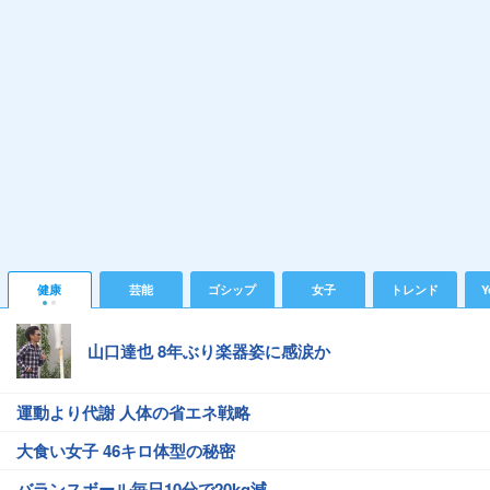
健康
芸能
ゴシップ
女子
トレンド
Y
山口達也 8年ぶり楽器姿に感涙か
運動より代謝 人体の省エネ戦略
大食い女子 46キロ体型の秘密
バランスボール毎日10分で20kg減