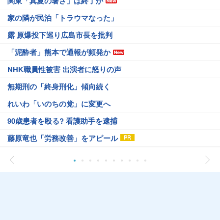
関東「真夏の暑さ」は終了か
家の隣が民泊「トラウマなった」
露 原爆投下巡り広島市長を批判
「泥酔者」熊本で通報が頻発か
NHK職員性被害 出演者に怒りの声
無期刑の「終身刑化」傾向続く
れいわ「いのちの党」に変更へ
90歳患者を殴る? 看護助手を逮捕
藤原竜也「労務改善」をアピール