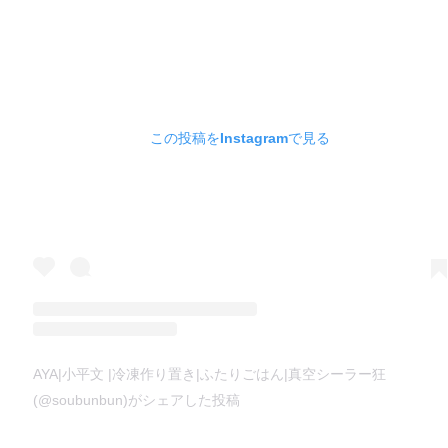
この投稿をInstagramで見る
AYA|小平文 |冷凍作り置き|ふたりごはん|真空シーラー狂
(@soubunbun)がシェアした投稿