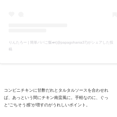
りんたろー | 簡単パパご飯🍛(@papagohania37)がシェアした投
稿
コンビニチキンに甘酢だれとタルタルソースを合わせれ
ば、あっという間にチキン南蛮風に。手軽なのに、ぐっ
と“ごちそう感”が増すのがうれしいポイント。