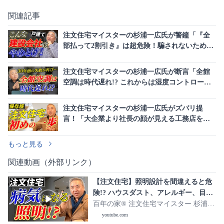
関連記事
注文住宅マイスターの杉浦一広氏が警鐘「『全
部払って2割引き』は超危険！騙されないための
建設会社選び」
注文住宅マイスターの杉浦一広氏が断言「全館
空調は時代遅れ!? これからは湿度コントロー
ル」新常識を解説
注文住宅マイスターの杉浦一広氏がズバリ提
言！「大企業より社長の顔が見える工務店を選
ぼう」
もっと見る
関連動画（外部リンク）
【注文住宅】照明設計を間違えると危
険!? ハウスダスト、アレルギー、目に
悪い。「幸せになれる」オススメ照明
百年の家®️ 注文住宅マイスター 杉浦一
プランは？
広
youtube.com