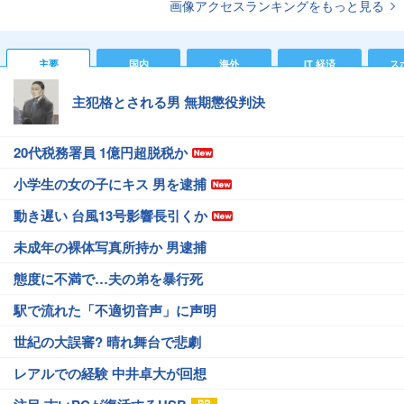
画像アクセスランキングをもっと見る
主要
国内
海外
IT 経済
ス
主犯格とされる男 無期懲役判決
20代税務署員 1億円超脱税か
小学生の女の子にキス 男を逮捕
動き遅い 台風13号影響長引くか
未成年の裸体写真所持か 男逮捕
態度に不満で…夫の弟を暴行死
駅で流れた「不適切音声」に声明
世紀の大誤審? 晴れ舞台で悲劇
レアルでの経験 中井卓大が回想