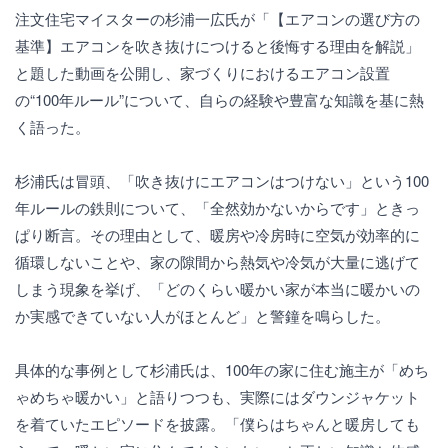
注文住宅マイスターの杉浦一広氏が「【エアコンの選び方の
基準】エアコンを吹き抜けにつけると後悔する理由を解説」
と題した動画を公開し、家づくりにおけるエアコン設置
の“100年ルール”について、自らの経験や豊富な知識を基に熱
く語った。
杉浦氏は冒頭、「吹き抜けにエアコンはつけない」という100
年ルールの鉄則について、「全然効かないからです」ときっ
ぱり断言。その理由として、暖房や冷房時に空気が効率的に
循環しないことや、家の隙間から熱気や冷気が大量に逃げて
しまう現象を挙げ、「どのくらい暖かい家が本当に暖かいの
か実感できていない人がほとんど」と警鐘を鳴らした。
具体的な事例として杉浦氏は、100年の家に住む施主が「めち
ゃめちゃ暖かい」と語りつつも、実際にはダウンジャケット
を着ていたエピソードを披露。「僕らはちゃんと暖房しても