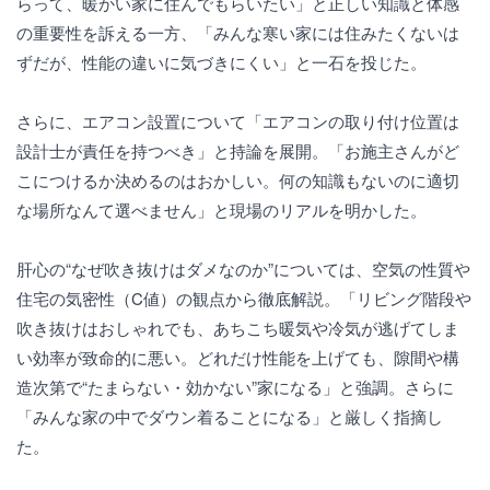
らって、暖かい家に住んでもらいたい」と正しい知識と体感
の重要性を訴える一方、「みんな寒い家には住みたくないは
ずだが、性能の違いに気づきにくい」と一石を投じた。
さらに、エアコン設置について「エアコンの取り付け位置は
設計士が責任を持つべき」と持論を展開。「お施主さんがど
こにつけるか決めるのはおかしい。何の知識もないのに適切
な場所なんて選べません」と現場のリアルを明かした。
肝心の“なぜ吹き抜けはダメなのか”については、空気の性質や
住宅の気密性（C値）の観点から徹底解説。「リビング階段や
吹き抜けはおしゃれでも、あちこち暖気や冷気が逃げてしま
い効率が致命的に悪い。どれだけ性能を上げても、隙間や構
造次第で“たまらない・効かない”家になる」と強調。さらに
「みんな家の中でダウン着ることになる」と厳しく指摘し
た。