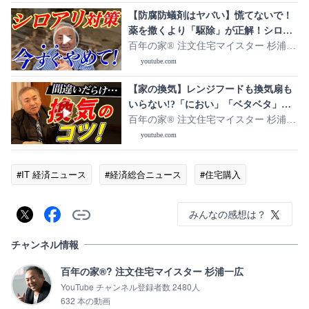
【防腐防蟻剤はヤバい】慌てないで！
薬を撒くより「駆除」が正解！シロア
リで家が倒壊することはありません！
百年の家®️ 注文住宅マイスター 杉浦一
広
youtube.com
【家の換気】レンジフードも換気扇も
いらない!?「におい」「ベタベタ」家
の換気が原因かも…
百年の家®️ 注文住宅マイスター 杉浦一
広
youtube.com
#IT 経済ニュース
#経済総合ニュース
#住宅購入
みんなの感想は？
チャンネル情報
百年の家®? 注文住宅マイスター 杉浦一広
YouTube チャンネル登録者数 2480人
632 本の動画