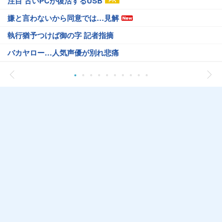
注目 古いPCが復活するUSB
嫌と言わないから同意では…見解
執行猶予つけば御の字 記者指摘
バカヤロー…人気声優が別れ悲痛