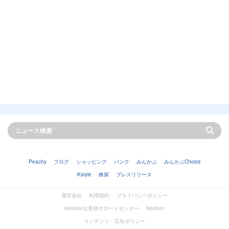
Peachy
ブログ
ショッピング
バンク
みんかぶ
みんかぶChoice
Kstyle
株探
プレスリリース
運営会社
利用規約
プライバシーポリシー
livedoorお客様サポートセンター
livedoor
コンテンツ・広告ポリシー