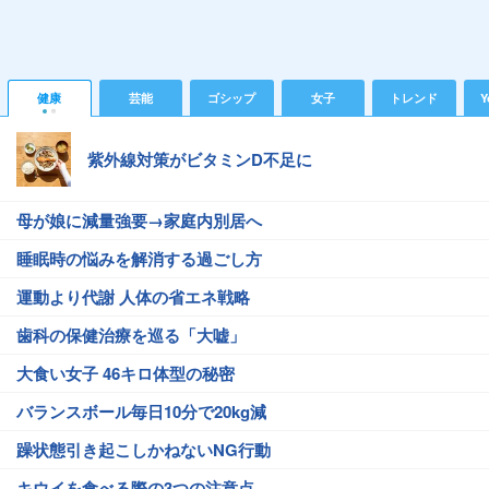
健康
芸能
ゴシップ
女子
トレンド
Y
紫外線対策がビタミンD不足に
母が娘に減量強要→家庭内別居へ
睡眠時の悩みを解消する過ごし方
運動より代謝 人体の省エネ戦略
歯科の保健治療を巡る「大嘘」
大食い女子 46キロ体型の秘密
バランスボール毎日10分で20kg減
躁状態引き起こしかねないNG行動
キウイを食べる際の3つの注意点