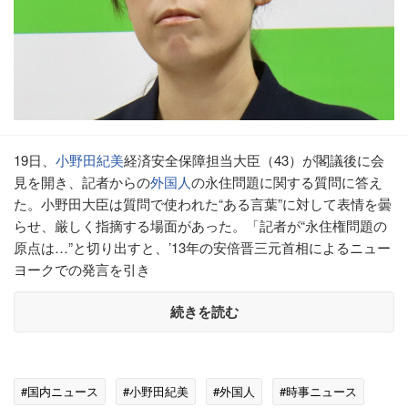
19日、
小野田紀美
経済安全保障担当大臣（43）が閣議後に会
見を開き、記者からの
外国人
の永住問題に関する質問に答え
た。小野田大臣は質問で使われた“ある言葉”に対して表情を曇
らせ、厳しく指摘する場面があった。「記者が“永住権問題の
原点は…”と切り出すと、’13年の安倍晋三元首相によるニュー
ヨークでの発言を引き
続きを読む
#国内ニュース
#小野田紀美
#外国人
#時事ニュース