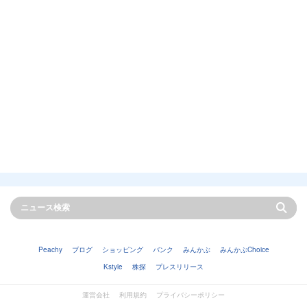
Peachy
ブログ
ショッピング
バンク
みんかぶ
みんかぶChoice
Kstyle
株探
プレスリリース
運営会社
利用規約
プライバシーポリシー