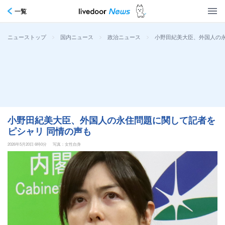
一覧
>
>
>
小野田紀美大臣、外国人の永
ニューストップ
国内ニュース
政治ニュース
小野田紀美大臣、外国人の永住問題に関して記者を
ピシャリ 同情の声も
2026年5月20日 6時0分
写真：女性自身