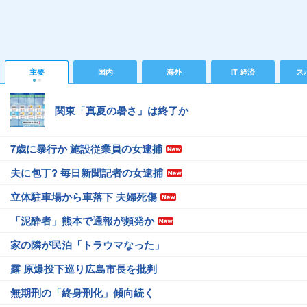
主要
国内
海外
IT 経済
ス
関東「真夏の暑さ」は終了か
7歳に暴行か 施設従業員の女逮捕
夫に包丁? 毎日新聞記者の女逮捕
立体駐車場から車落下 夫婦死傷
「泥酔者」熊本で通報が頻発か
家の隣が民泊「トラウマなった」
露 原爆投下巡り広島市長を批判
無期刑の「終身刑化」傾向続く