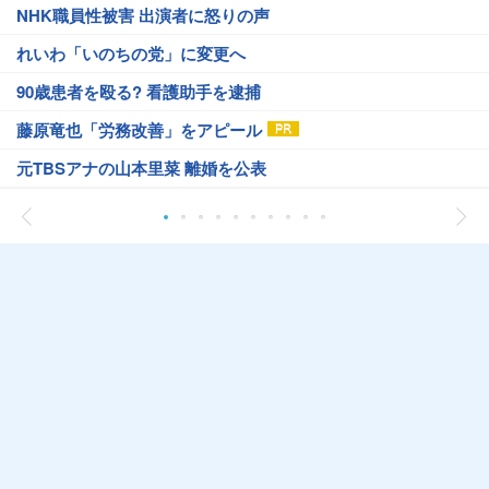
NHK職員性被害 出演者に怒りの声
れいわ「いのちの党」に変更へ
90歳患者を殴る? 看護助手を逮捕
藤原竜也「労務改善」をアピール
元TBSアナの山本里菜 離婚を公表