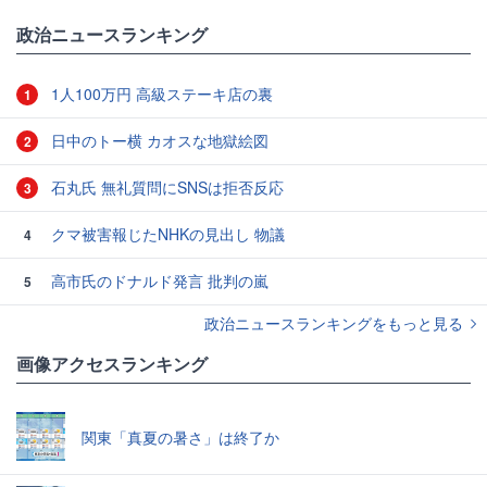
政治ニュースランキング
1人100万円 高級ステーキ店の裏
1
日中のトー横 カオスな地獄絵図
2
石丸氏 無礼質問にSNSは拒否反応
3
クマ被害報じたNHKの見出し 物議
4
高市氏のドナルド発言 批判の嵐
5
政治ニュースランキングをもっと見る
画像アクセスランキング
関東「真夏の暑さ」は終了か