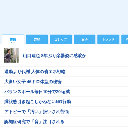
健康
芸能
ゴシップ
女子
トレンド
Y
山口達也 8年ぶり楽器姿に感涙か
運動より代謝 人体の省エネ戦略
大食い女子 46キロ体型の秘密
バランスボール毎日10分で20kg減
躁状態引き起こしかねないNG行動
アトピーで「汚い」扱いされ苦悩
認知症研究で「音」注目される