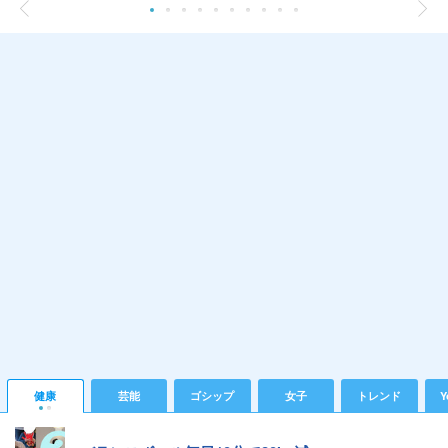
健康
芸能
ゴシップ
女子
トレンド
Y