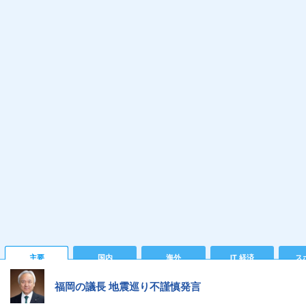
主要
国内
海外
IT 経済
ス
福岡の議長 地震巡り不謹慎発言