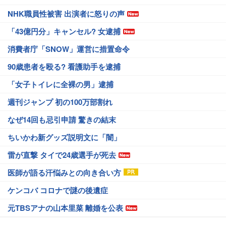
NHK職員性被害 出演者に怒りの声
「43億円分」キャンセル? 女逮捕
消費者庁「SNOW」運営に措置命令
90歳患者を殴る? 看護助手を逮捕
「女子トイレに全裸の男」逮捕
週刊ジャンプ 初の100万部割れ
なぜ14回も忌引申請 驚きの結末
ちいかわ新グッズ説明文に「闇」
雷が直撃 タイで24歳選手が死去
医師が語る汗悩みとの向き合い方
ケンコバ コロナで謎の後遺症
元TBSアナの山本里菜 離婚を公表