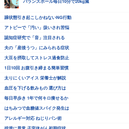
バランスボール毎日10分で20kg減
躁状態引き起こしかねないNG行動
アトピーで「汚い」扱いされ苦悩
認知症研究で「音」注目される
夫の「産後うつ」にみられる症状
大豆を摂取してストレス過食防止
1日10回 お腹引き締まる簡単習慣
太りにくいアイス 栄養士が解説
血圧を下げる飲みもの 選び方は
毎日早歩き 1年で何キロ痩せるか
はちみつで血糖値スパイク発生は
アレルギー対応 ねじりパン術
排泄に異常 子宮体がん初期症状