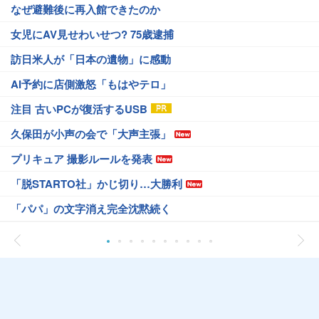
なぜ避難後に再入館できたのか
女児にAV見せわいせつ? 75歳逮捕
訪日米人が「日本の遺物」に感動
AI予約に店側激怒「もはやテロ」
注目 古いPCが復活するUSB
久保田が小声の会で「大声主張」
プリキュア 撮影ルールを発表
「脱STARTO社」かじ切り…大勝利
「パパ」の文字消え完全沈黙続く