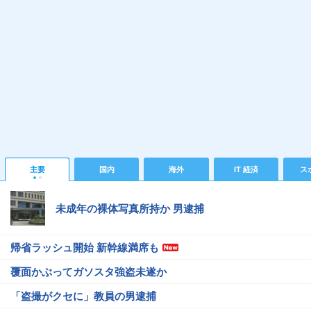
主要
国内
海外
IT 経済
ス
未成年の裸体写真所持か 男逮捕
帰省ラッシュ開始 新幹線満席も
覆面かぶってガソスタ強盗未遂か
「盗撮がクセに」教員の男逮捕