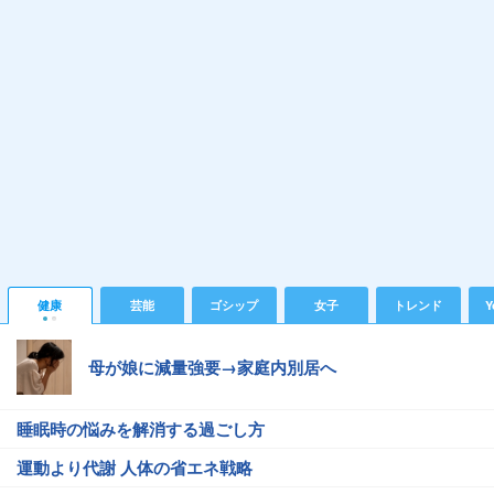
健康
芸能
ゴシップ
女子
トレンド
Y
母が娘に減量強要→家庭内別居へ
睡眠時の悩みを解消する過ごし方
運動より代謝 人体の省エネ戦略