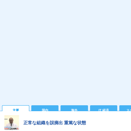
主要
国内
海外
IT 経済
ス
正常な組織を誤摘出 重篤な状態