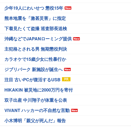
少年19人にわいせつ 懲役15年
熊本地震を「激甚災害」に指定
下着見たくて盗撮 巡査部長送検
沖縄などでJAPANローミング提供
主犯格とされる男 無期懲役判決
カラオケで15歳少女に性暴行か
ジブリパーク 新施設が誕生へ
注目 古いPCが復活するUSB
HIKAKIN 被災地に2000万円を寄付
双子出産 中川翔子が体重を公表
VIVANT ハッカーの不自然な言動
小木博明「親父が死んだ」報告