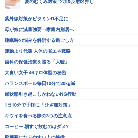
夏のむくみ対策 ツボ&反射区押し
紫外線対策がビタミンD不足に
母が娘に減量強要→家庭内別居へ
睡眠時の悩みを解消する過ごし方
運動より代謝 人体の省エネ戦略
歯科の保健治療を巡る「大嘘」
大食い女子 46キロ体型の秘密
バランスボール毎日10分で20kg減
躁状態引き起こしかねないNG行動
1日10分で手軽に「ひざ痛対策」
キウイを食べる際の3つの注意点
コーヒー 朝すぐ飲むのはダメ?
脳梗塞になりやすい人の特徴