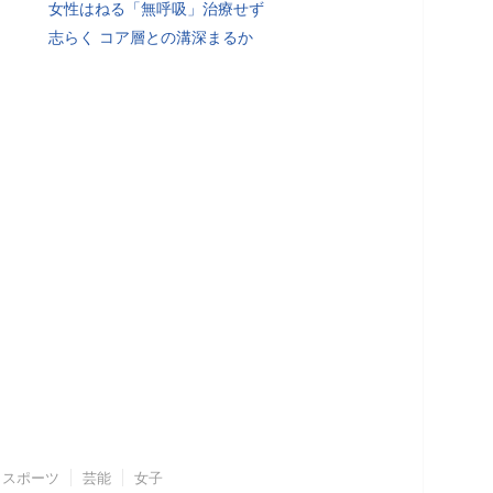
女性はねる「無呼吸」治療せず
志らく コア層との溝深まるか
スポーツ
芸能
女子