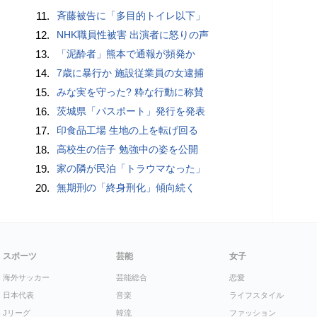
11.
斉藤被告に「多目的トイレ以下」
12.
NHK職員性被害 出演者に怒りの声
13.
「泥酔者」熊本で通報が頻発か
14.
7歳に暴行か 施設従業員の女逮捕
15.
みな実を守った? 粋な行動に称賛
16.
茨城県「パスポート」発行を発表
17.
印食品工場 生地の上を転げ回る
18.
高校生の信子 勉強中の姿を公開
19.
家の隣が民泊「トラウマなった」
20.
無期刑の「終身刑化」傾向続く
スポーツ
芸能
女子
海外サッカー
芸能総合
恋愛
日本代表
音楽
ライフスタイル
Jリーグ
韓流
ファッション