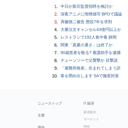
1.
中日が新庄監督招聘を検討か
2.
深夜アニメに喫煙描写 BPOで議論
3.
斉藤慎二被告 懲役7年を求刑
4.
大量注文キャンセル43億円以上か
5.
レストランで192人食中毒 静岡
6.
関東「真夏の暑さ」は終了か
7.
90歳患者を殴る? 看護助手を逮捕
8.
チェーンソーで父襲撃か 目撃談
9.
「避難所格差」生まれてしまう訳
10.
客を閉め出します SAで徹底対策
ニューストップ
IT 経済
経済総合
主要
マーケット
Web
国内