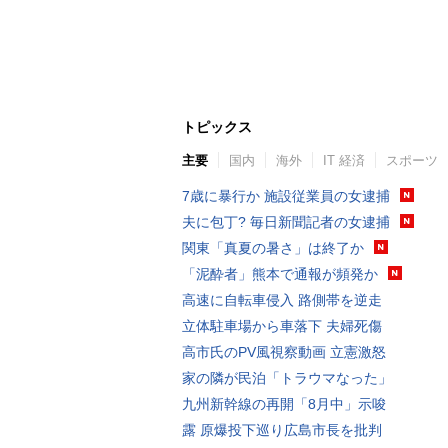
トピックス
主要
国内
海外
IT 経済
スポーツ
7歳に暴行か 施設従業員の女逮捕
夫に包丁? 毎日新聞記者の女逮捕
関東「真夏の暑さ」は終了か
「泥酔者」熊本で通報が頻発か
高速に自転車侵入 路側帯を逆走
立体駐車場から車落下 夫婦死傷
高市氏のPV風視察動画 立憲激怒
家の隣が民泊「トラウマなった」
九州新幹線の再開「8月中」示唆
露 原爆投下巡り広島市長を批判