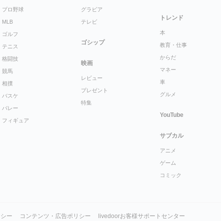
プロ野球
グラビア
トレンド
MLB
テレビ
本
ゴルフ
ゴシップ
教育・仕事
テニス
からだ
格闘技
映画
マネー
競馬
レビュー
車
相撲
プレゼント
グルメ
バスケ
特集
バレー
YouTube
フィギュア
サブカル
アニメ
ゲーム
コミック
リシー
コンテンツ・広告ポリシー
livedoorお客様サポートセンター