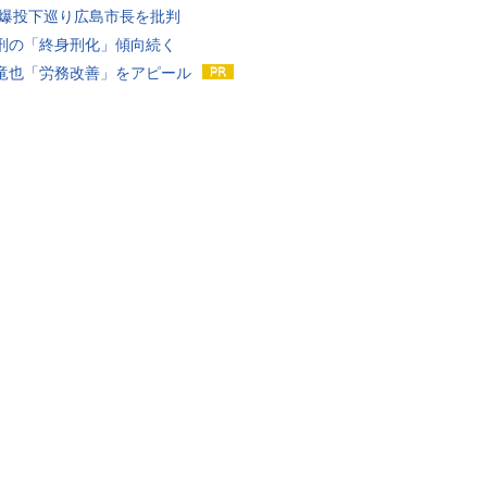
原爆投下巡り広島市長を批判
刑の「終身刑化」傾向続く
竜也「労務改善」をアピール