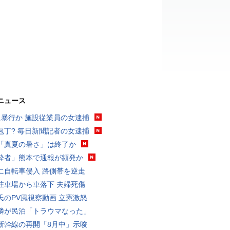
ニュース
に暴行か 施設従業員の女逮捕
包丁? 毎日新聞記者の女逮捕
「真夏の暑さ」は終了か
酔者」熊本で通報が頻発か
に自転車侵入 路側帯を逆走
駐車場から車落下 夫婦死傷
氏のPV風視察動画 立憲激怒
隣が民泊「トラウマなった」
新幹線の再開「8月中」示唆