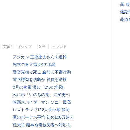
露 
無期
藤原
芸能
ゴシップ
女子
トレンド
アジカン 三原重夫さんを追悼
熊本で最大震度4の地震
警官発砲で死亡 直前に不審行動
道路標識を切断か 役員を送検
8月の台風 潜む「2つの危険」
れいわ「いのちの党」に変更へ
映画スパイダーマン ソニー最高
レストランで192人食中毒 静岡
夏のボーナス平均 初の100万超え
任天堂 熊本地震被災者へ対応も