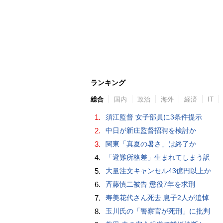
ランキング
総合
国内
政治
海外
経済
IT
1.
須江監督 女子部員に3条件提示
2.
中日が新庄監督招聘を検討か
3.
関東「真夏の暑さ」は終了か
4.
「避難所格差」生まれてしまう訳
5.
大量注文キャンセル43億円以上か
6.
斉藤慎二被告 懲役7年を求刑
7.
寿美花代さん死去 息子2人が追悼
8.
玉川氏の「警察官が死刑」に批判