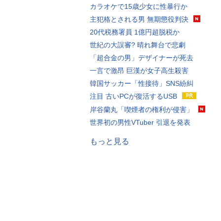
カラオケで15歳少女に性暴行か
主犯格とされる男 無期懲役判決
20代税務署員 1億円超脱税か
世紀の大誤審? 晴れ舞台で悲劇
「超合金の男」デザイナーが死去
一言で激昂 巨漢が女子高生殺害
韓国サッカー「性接待」SNS紛糾
注目 古いPCが復活するUSB
岸谷蘭丸「喫煙者の権利が侵害」
世界初の男性VTuber 引退を発表
もっと見る