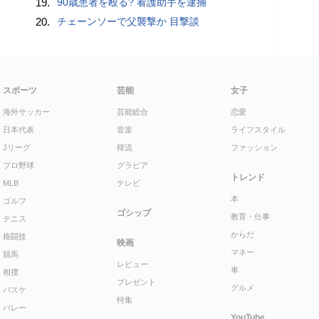
19.
90歳患者を殴る? 看護助手を逮捕
20.
チェーンソーで父襲撃か 目撃談
スポーツ
芸能
女子
海外サッカー
芸能総合
恋愛
日本代表
音楽
ライフスタイル
Jリーグ
韓流
ファッション
プロ野球
グラビア
トレンド
MLB
テレビ
本
ゴルフ
ゴシップ
教育・仕事
テニス
からだ
格闘技
映画
マネー
競馬
レビュー
車
相撲
プレゼント
グルメ
バスケ
特集
バレー
YouTube