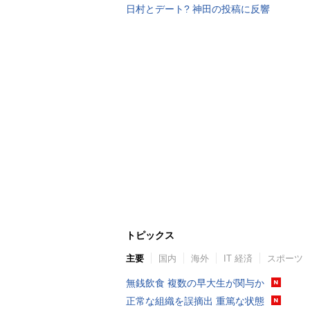
日村とデート? 神田の投稿に反響
トピックス
主要
国内
海外
IT 経済
スポーツ
無銭飲食 複数の早大生が関与か
正常な組織を誤摘出 重篤な状態