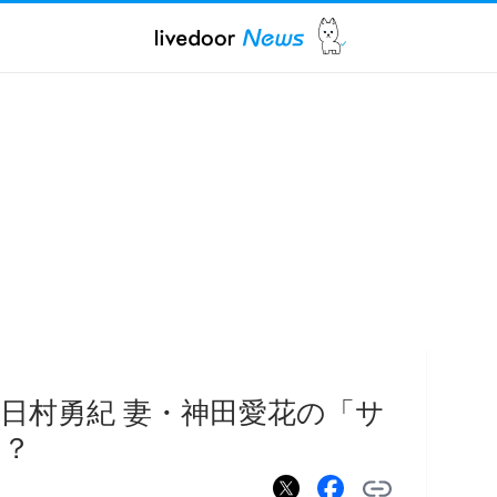
日村勇紀 妻・神田愛花の「サ
み？