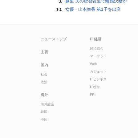
9.
趣里 夫の密会報道で離婚決断か
10.
女優・山本舞香 第1子を出産
ニューストップ
IT 経済
経済総合
主要
マーケット
Web
国内
ガジェット
社会
ITビジネス
政治
IT総合
海外
PR
海外総合
韓国
中国