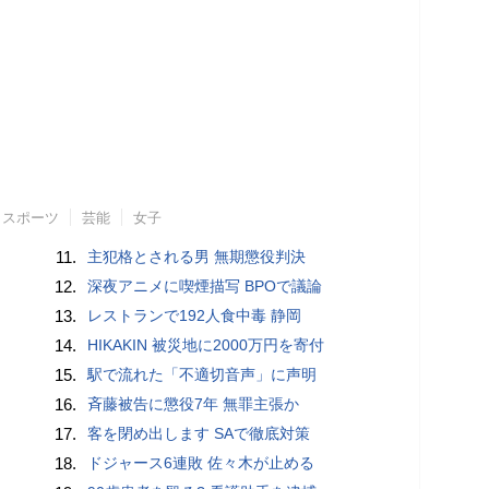
スポーツ
芸能
女子
11.
主犯格とされる男 無期懲役判決
12.
深夜アニメに喫煙描写 BPOで議論
13.
レストランで192人食中毒 静岡
14.
HIKAKIN 被災地に2000万円を寄付
15.
駅で流れた「不適切音声」に声明
16.
斉藤被告に懲役7年 無罪主張か
17.
客を閉め出します SAで徹底対策
18.
ドジャース6連敗 佐々木が止める