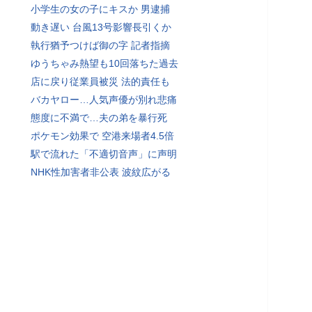
小学生の女の子にキスか 男逮捕
動き遅い 台風13号影響長引くか
執行猶予つけば御の字 記者指摘
ゆうちゃみ熱望も10回落ちた過去
店に戻り従業員被災 法的責任も
バカヤロー…人気声優が別れ悲痛
態度に不満で…夫の弟を暴行死
ポケモン効果で 空港来場者4.5倍
駅で流れた「不適切音声」に声明
NHK性加害者非公表 波紋広がる