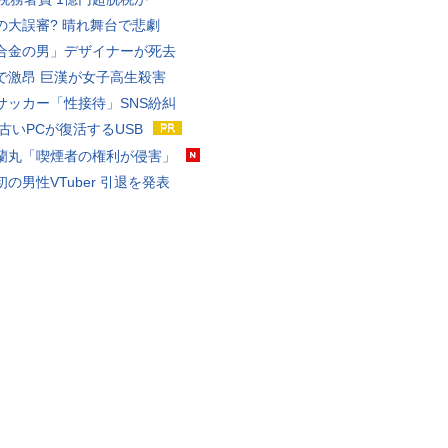
の大誤審? 晴れ舞台で悲劇
合金の男」デザイナーが死去
で激昂 巨漢が女子高生殺害
サッカー「性接待」SNS紛糾
 古いPCが復活するUSB
蘭丸「喫煙者の権利が侵害」
の男性VTuber 引退を発表