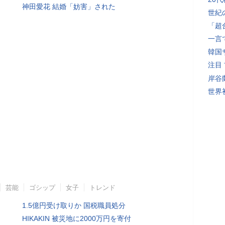
神田愛花 結婚「妨害」された
世紀
「超
一言
韓国
注目
岸谷
世界初
芸能
ゴシップ
女子
トレンド
1.5億円受け取りか 国税職員処分
HIKAKIN 被災地に2000万円を寄付