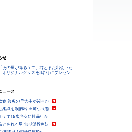
らせ
『あの星が降る丘で、君とまた出会いた
』オリジナルグッズを3名様にプレゼン
ニュース
飲食 複数の早大生が関与か
な組織を誤摘出 重篤な状態
オケで15歳少女に性暴行か
格とされる男 無期懲役判決
代税務署員 1億円超脱税か