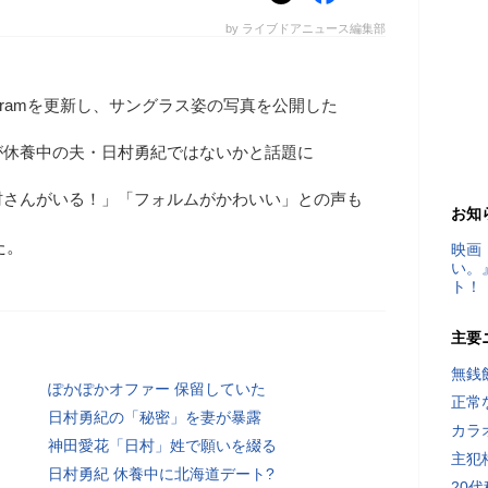
by ライブドアニュース編集部
tagramを更新し、サングラス姿の写真を公開した
が休養中の夫・日村勇紀ではないかと話題に
村さんがいる！」「フォルムがかわいい」との声も
お知
た。
映画
い。
ト！
主要
無銭
ぽかぽかオファー 保留していた
正常
日村勇紀の「秘密」を妻が暴露
カラ
神田愛花「日村」姓で願いを綴る
主犯
日村勇紀 休養中に北海道デート?
20