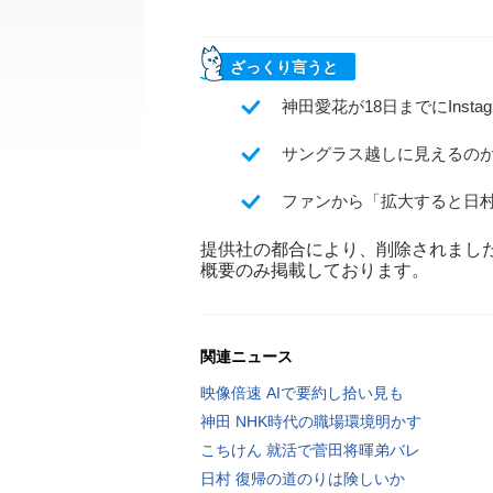
ざっくり言うと
神田愛花が18日までにIns
サングラス越しに見えるの
ファンから「拡大すると日
提供社の都合により、削除されまし
概要のみ掲載しております。
関連ニュース
映像倍速 AIで要約し拾い見も
神田 NHK時代の職場環境明かす
こちけん 就活で菅田将暉弟バレ
日村 復帰の道のりは険しいか