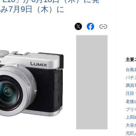
み7月9日（木）に
主要
台風
パチ
満員
注目
老後
プリ
上田
大谷
元巨