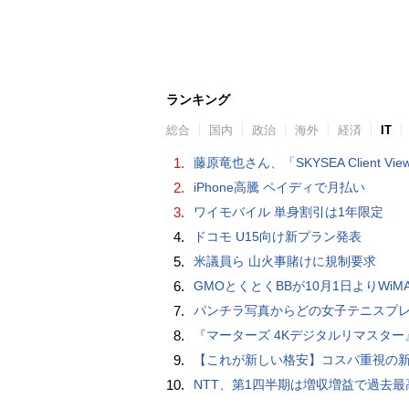
ランキング
総合
国内
政治
海外
経済
IT
1.
藤原竜也さん、「SKYSEA Client View」新CMで「AI労務改善」をアピール 働き方をAIが分析したら「すぐに休んで」と
2.
iPhone高騰 ペイディで月払い
3.
ワイモバイル 単身割引は1年限定
4.
ドコモ U15向け新プラン発表
5.
米議員ら 山火事賭けに規制要求
6.
GMOとくとくBBが10月1日よりWiMAXなど月額605円値上げ！全6種の重要変更を徹
7.
パンチラ写真からどの女子テニスプレーヤーのものなのか当てるクイズ「Tennis Upski
8.
『マーターズ 4Kデジタルリマスター』オールナイト上映、鬼畜な併映作品が決定 全部観たら“生還証”をプレゼント［
9.
【これが新しい格安】コスパ重視の新CPUを搭載した「 Beelink EQi Wildcat Lake Core 3 304」をレビューします。なんと10G LANも
10.
NTT、第1四半期は増収増益で過去最高 IOWNや分散GPUの取り組みを