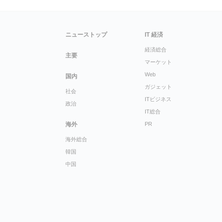
ニューストップ
IT 経済
経済総合
主要
マーケット
Web
国内
ガジェット
社会
ITビジネス
政治
IT総合
海外
PR
海外総合
韓国
中国