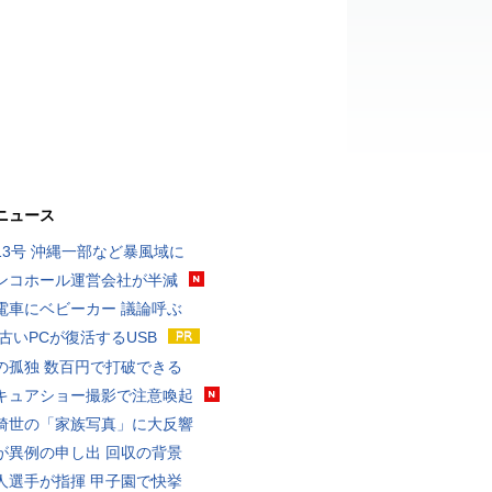
ニュース
13号 沖縄一部など暴風域に
ンコホール運営会社が半減
電車にベビーカー 議論呼ぶ
 古いPCが復活するUSB
の孤独 数百円で打破できる
キュアショー撮影で注意喚起
綺世の「家族写真」に大反響
が異例の申し出 回収の背景
人選手が指揮 甲子園で快挙