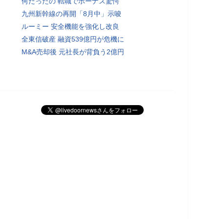
何だったの 転職でボーナス驚愕
九州新幹線の再開「8月中」示唆
ルーミー 安全機能を強化し改良
全東信破産 融資539億円が危機に
M&A売却後 元社長が背負う2億円