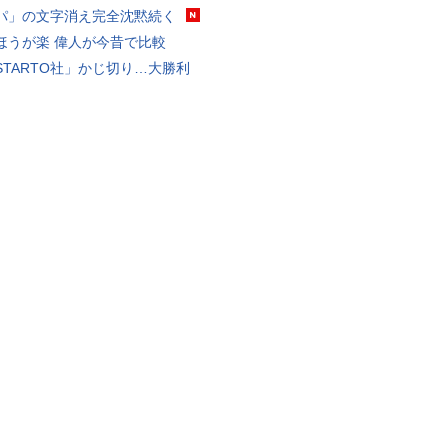
パ」の文字消え完全沈黙続く
ほうが楽 偉人が今昔で比較
STARTO社」かじ切り…大勝利