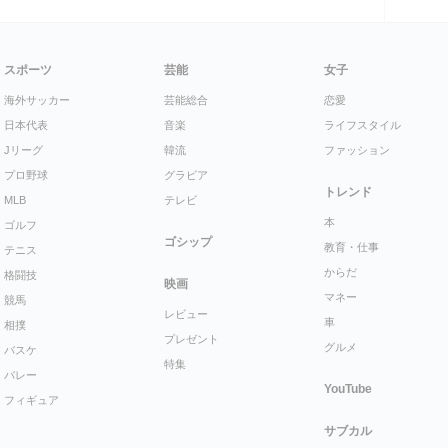
スポーツ
芸能
女子
海外サッカー
芸能総合
恋愛
日本代表
音楽
ライフスタイル
Jリーグ
韓流
ファッション
プロ野球
グラビア
トレンド
MLB
テレビ
本
ゴルフ
ゴシップ
教育・仕事
テニス
からだ
格闘技
映画
マネー
競馬
レビュー
車
相撲
プレゼント
グルメ
バスケ
特集
バレー
YouTube
フィギュア
サブカル