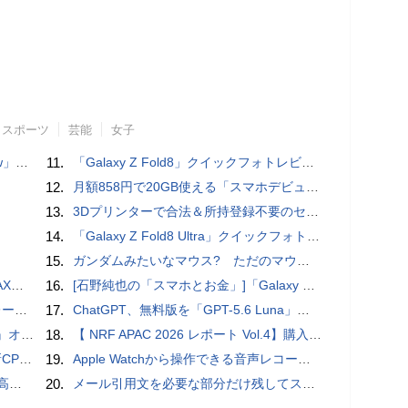
スポーツ
芸能
女子
言われる？
11.
「Galaxy Z Fold8」クイックフォトレビュー
12.
月額858円で20GB使える「スマホデビュープラン U15」ドコモが提供、ahamoも割引になる親子割も
13.
3Dプリンターで合法＆所持登録不要のセミオートマチック銃を自作、発砲試験にも成功した猛者が登場
14.
「Galaxy Z Fold8 Ultra」クイックフォトレビュー
15.
ガンダムみたいなマウス? ただのマウスとは違うのだよ1944通りの形状に変更できる驚異のマウス
底解説
16.
[石野純也の「スマホとお金」]「Galaxy Z Fold7／Flip7」発表、注目したいソフトバンクの価格攻勢
rts」
17.
ChatGPT、無料版を「GPT-5.6 Luna」に刷新、チャット無制限に 有料版のSolも精度向上
ホラー通信］
18.
【 NRF APAC 2026 レポート Vol.4】購入の瞬間に眠る価値 Transaction Momentとリテールの次の成長戦略
搭載していますよ
19.
​Apple Watchから操作できる音声レコーダMeta Recorder、録音レベル調整も対応
説明
20.
メール引用文を必要な部分だけ残してスッキリ返信するiPhoneメールの便利技：iPhone Tips