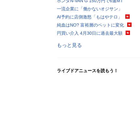
ホンダN-VAN G 150万円で6速MT
一流企業に「働かないオジサン」
AI予約に店側激怒「もはやテロ」
純血はNO? 富裕層のペットに変化
円買い介入 4月30日に過去最大額
もっと見る
ライブドアニュースを読もう！