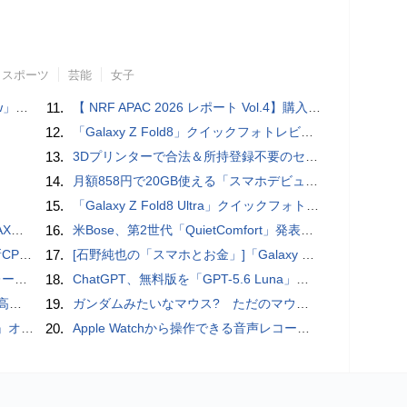
スポーツ
芸能
女子
言われる？
11.
【 NRF APAC 2026 レポート Vol.4】購入の瞬間に眠る価値 Transaction Momentとリテールの次の成長戦略
12.
「Galaxy Z Fold8」クイックフォトレビュー
13.
3Dプリンターで合法＆所持登録不要のセミオートマチック銃を自作、発砲試験にも成功した猛者が登場
14.
月額858円で20GB使える「スマホデビュープラン U15」ドコモが提供、ahamoも割引になる親子割も
15.
「Galaxy Z Fold8 Ultra」クイックフォトレビュー
底解説
16.
米Bose、第2世代「QuietComfort」発表 ノイキャン強化、メガネ着用時の低下を抑制
搭載していますよ
17.
[石野純也の「スマホとお金」]「Galaxy Z Fold7／Flip7」発表、注目したいソフトバンクの価格攻勢
rts」
18.
ChatGPT、無料版を「GPT-5.6 Luna」に刷新、チャット無制限に 有料版のSolも精度向上
説明
19.
ガンダムみたいなマウス? ただのマウスとは違うのだよ1944通りの形状に変更できる驚異のマウス
ホラー通信］
20.
​Apple Watchから操作できる音声レコーダMeta Recorder、録音レベル調整も対応