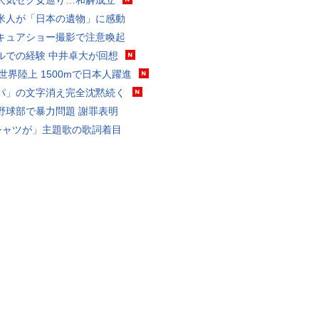
人気セク女巡り…和解成立
米人が「日本の遺物」に感動
キュアショー撮影で注意喚起
ルでの経験 中井卓大が回想
0世界陸上 1500mで日本人躍進
パ」の文字消え完全沈黙続く
野球部で暴力問題 謝罪表明
シャツが」主題歌の歌詞着目