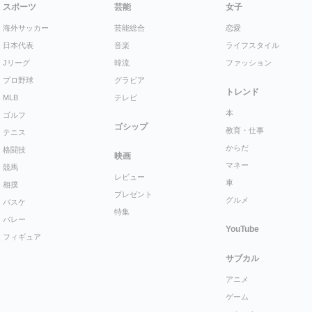
スポーツ
芸能
女子
海外サッカー
芸能総合
恋愛
日本代表
音楽
ライフスタイル
Jリーグ
韓流
ファッション
プロ野球
グラビア
トレンド
MLB
テレビ
本
ゴルフ
ゴシップ
教育・仕事
テニス
からだ
格闘技
映画
マネー
競馬
レビュー
車
相撲
プレゼント
グルメ
バスケ
特集
バレー
YouTube
フィギュア
サブカル
アニメ
ゲーム