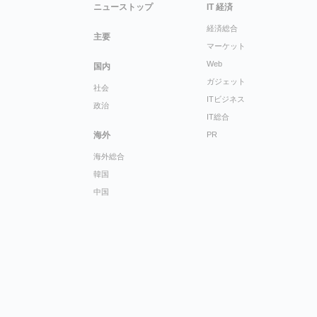
ニューストップ
IT 経済
経済総合
主要
マーケット
Web
国内
ガジェット
社会
ITビジネス
政治
IT総合
海外
PR
海外総合
韓国
中国