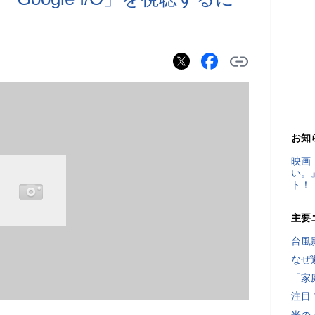
お知
映画
い。
ト！
主要
台風
なぜ
「家
注目