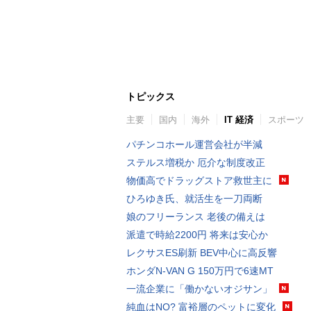
トピックス
主要
国内
海外
IT 経済
スポーツ
パチンコホール運営会社が半減
ステルス増税か 厄介な制度改正
物価高でドラッグストア救世主に
ひろゆき氏、就活生を一刀両断
娘のフリーランス 老後の備えは
派遣で時給2200円 将来は安心か
レクサスES刷新 BEV中心に高反響
ホンダN-VAN G 150万円で6速MT
一流企業に「働かないオジサン」
純血はNO? 富裕層のペットに変化