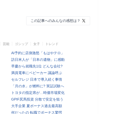
この記事へのみんなの感想は？
芸能
ゴシップ
女子
トレンド
AI予約に店側激怒「もはやテロ」
訪日米人が「日本の遺物」に感動
早慶から就職先1位 どんな会社?
満員電車にベビーカー 議論呼ぶ
セルフレジ 日本で導入続く事情
「月の水」が燃料に? 実証試験へ
トヨタの指定席が…時価市場変化
GPIF尻馬投資 分散で安定を狙う
大手企業 夏ボーナス過去最高額
何だったの 転職でボーナス驚愕