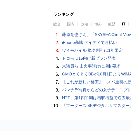
ランキング
総合
国内
政治
海外
経済
IT
1.
藤原竜也さん、「SKYSEA Client View」新CMで「AI労務改善」をアピール 働き方をAIが分析したら「すぐに休んで」と
2.
iPhone高騰 ペイディで月払い
3.
ワイモバイル 単身割引は1年限定
4.
ドコモ U15向け新プラン発表
5.
米議員ら 山火事賭けに規制要求
6.
GMOとくとくBBが10月1日よりWiMAXなど月額605円値上げ！全6種の重要変更を徹
7.
【これが新しい格安】コスパ重視の新CPUを搭載した「 Beelink EQi Wildcat Lake Core 3 304」をレビューします。なんと10G LANも
8.
パンチラ写真からどの女子テニスプレーヤーのものなのか当てるクイズ「Tennis Upski
9.
NTT、第1四半期は増収増益で過去最高 IOWNや分散GPUの取り組みを
10.
『マーターズ 4Kデジタルリマスター』オールナイト上映、鬼畜な併映作品が決定 全部観たら“生還証”をプレゼント［