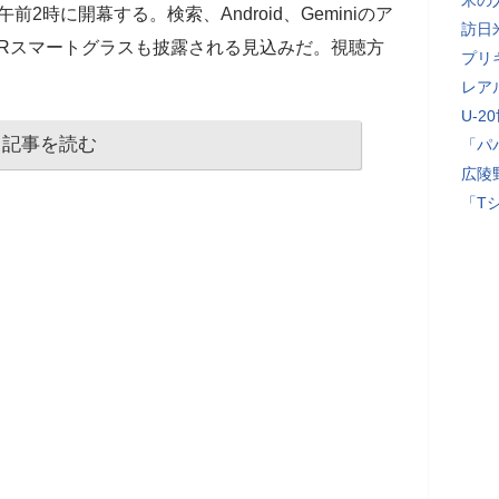
米の
日午前2時に開幕する。検索、Android、Geminiのア
訪日
d XRスマートグラスも披露される見込みだ。視聴方
プリ
レア
U-2
記事を読む
「パ
広陵
「T