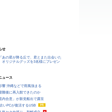
らせ
『あの星が降る丘で、君とまた出会いた
』オリジナルグッズを3名様にプレゼン
ニュース
影響 沖縄などで雨風強まる
避難後に再入館できたのか
庭内合意」が新党船出で露呈
 古いPCが復活するUSB