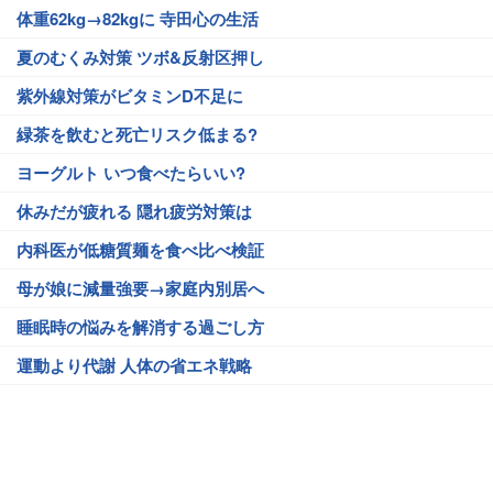
体重62kg→82kgに 寺田心の生活
夏のむくみ対策 ツボ&反射区押し
紫外線対策がビタミンD不足に
緑茶を飲むと死亡リスク低まる?
ヨーグルト いつ食べたらいい?
休みだが疲れる 隠れ疲労対策は
内科医が低糖質麺を食べ比べ検証
母が娘に減量強要→家庭内別居へ
睡眠時の悩みを解消する過ごし方
運動より代謝 人体の省エネ戦略