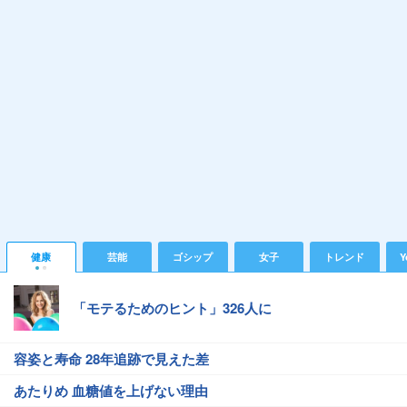
健康
芸能
ゴシップ
女子
トレンド
Y
「モテるためのヒント」326人に
容姿と寿命 28年追跡で見えた差
あたりめ 血糖値を上げない理由