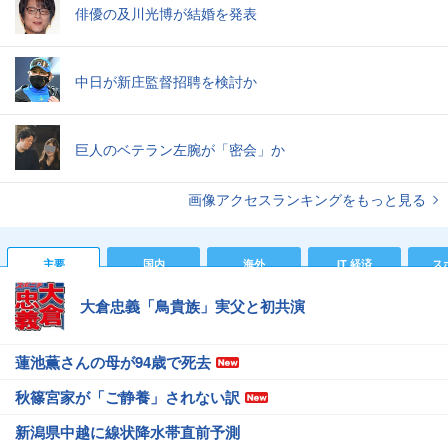
俳優の及川光博が結婚を発表
中日が新庄監督招聘を検討か
巨人のベテラン左腕が「密会」か
画像アクセスランキングをもっと見る
主要
国内
海外
IT 経済
ス
大倉忠義「鳥貴族」実父と初共演
蓮池薫さんの母が94歳で死去
秋篠宮家が「ご静養」されない訳
新潟県中越に線状降水帯直前予測