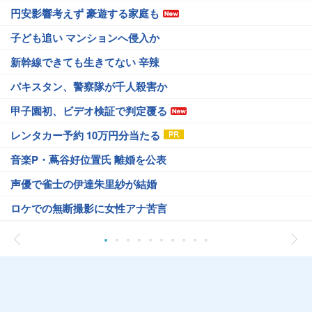
円安影響考えず 豪遊する家庭も
子ども追い マンションへ侵入か
新幹線できても生きてない 辛辣
パキスタン、警察隊が千人殺害か
甲子園初、ビデオ検証で判定覆る
レンタカー予約 10万円分当たる
音楽P・蔦谷好位置氏 離婚を公表
声優で雀士の伊達朱里紗が結婚
ロケでの無断撮影に女性アナ苦言