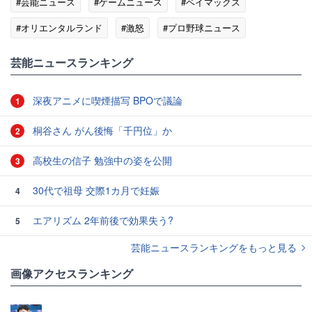
#芸能ニュース
#ゲームニュース
#ベイマックス
#オリエンタルランド
#激怒
#プロ野球ニュース
芸能ニュースランキング
深夜アニメに喫煙描写 BPOで議論
1
桐谷さん がん後悔「千円位」か
2
高校生の信子 勉強中の姿を公開
3
30代で祖母 交際1カ月で妊娠
4
エアリズム 2年前後で効果失う?
5
芸能ニュースランキングをもっと見る
画像アクセスランキング