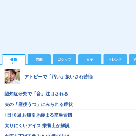
健康
芸能
ゴシップ
女子
トレンド
Y
アトピーで「汚い」扱いされ苦悩
認知症研究で「音」注目される
夫の「産後うつ」にみられる症状
1日10回 お腹引き締まる簡単習慣
太りにくいアイス 栄養士が解説
血圧を下げる飲みもの 選び方は