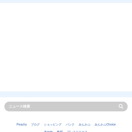
Peachy
ブログ
ショッピング
バンク
みんかぶ
みんかぶChoice
Kstyle
株探
プレスリリース