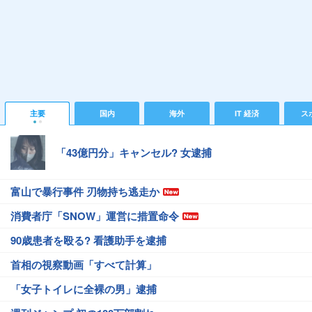
主要
国内
海外
IT 経済
ス
「43億円分」キャンセル? 女逮捕
富山で暴行事件 刃物持ち逃走か
消費者庁「SNOW」運営に措置命令
90歳患者を殴る? 看護助手を逮捕
首相の視察動画「すべて計算」
「女子トイレに全裸の男」逮捕