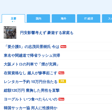
主要
国内
海外
IT 経済
ス
円安影響考えず 豪遊する家庭も
「要介護5」の志茂田景樹氏 今は
東名や関越道で帰省ラッシュ渋滞
大阪メトロの列車で「煙が充満」
在留資格なし 越人が惨事起こす
レンタカー予約 10万円分当たる
総額120万円 豊胸した男性を直撃
ヨーグルト いつ食べたらいいの
韓国サッカー協 邦人に性接待か