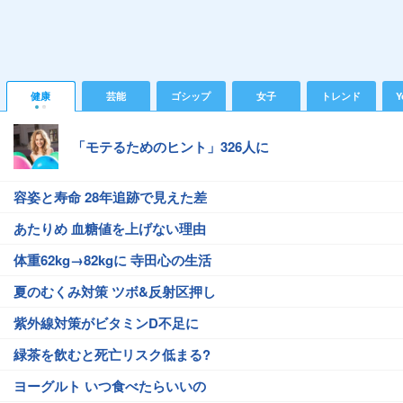
健康
芸能
ゴシップ
女子
トレンド
Y
「モテるためのヒント」326人に
容姿と寿命 28年追跡で見えた差
あたりめ 血糖値を上げない理由
体重62kg→82kgに 寺田心の生活
夏のむくみ対策 ツボ&反射区押し
紫外線対策がビタミンD不足に
緑茶を飲むと死亡リスク低まる?
ヨーグルト いつ食べたらいいの