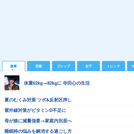
健康
芸能
ゴシップ
女子
トレンド
Y
体重62kg→82kgに 寺田心の生活
夏のむくみ対策 ツボ&反射区押し
紫外線対策がビタミンD不足に
母が娘に減量強要→家庭内別居へ
睡眠時の悩みを解消する過ごし方