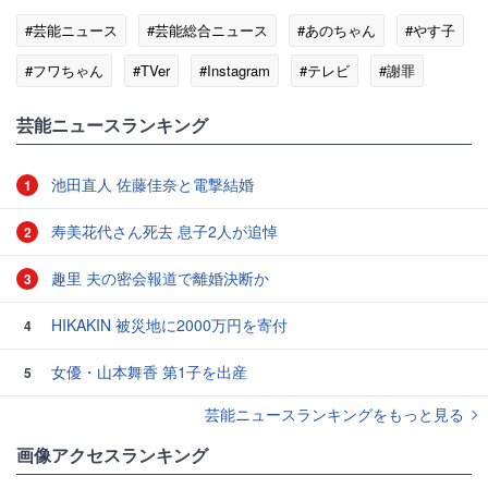
#芸能ニュース
#芸能総合ニュース
#あのちゃん
#やす子
#フワちゃん
#TVer
#Instagram
#テレビ
#謝罪
#平和
芸能ニュースランキング
池田直人 佐藤佳奈と電撃結婚
1
寿美花代さん死去 息子2人が追悼
2
趣里 夫の密会報道で離婚決断か
3
HIKAKIN 被災地に2000万円を寄付
4
女優・山本舞香 第1子を出産
5
芸能ニュースランキングをもっと見る
画像アクセスランキング