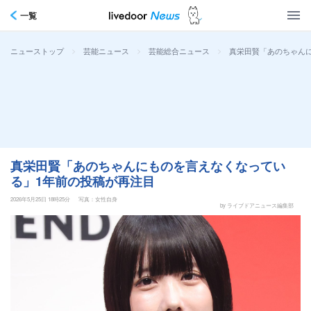
一覧
>
>
>
真栄田賢「あのちゃん
ニューストップ
芸能ニュース
芸能総合ニュース
真栄田賢「あのちゃんにものを言えなくなってい
る」1年前の投稿が再注目
2026年5月25日 18時25分
写真：女性自身
by ライブドアニュース編集部