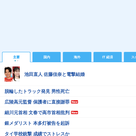
主要
国内
海外
IT 経済
ス
池田直人 佐藤佳奈と電撃結婚
脱輪したトラック発見 男性死亡
広陵高元監督 保護者に直接謝罪
細川元首相 文春で高市首相批判
銀メダリスト 本多灯被告を起訴
タイ学校銃撃 成績でストレスか