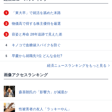
「東大卒」で就活を舐めた末路
1
物価高で得する株主優待を厳選
2
容姿と寿命 28年追跡で見えた差
3
キノコで血糖値スパイクを防ぐ
4
早慶から就職先1位 どんな会社?
5
経済ニュースランキングをもっと見る
画像アクセスランキング
森喜朗氏の「影響力」が減退か
性被害者の友人「ラッキーやん」