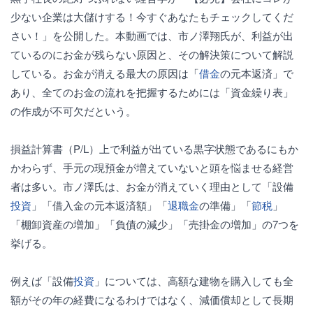
少ない企業は大儲けする！今すぐあなたもチェックしてくだ
さい！」を公開した。本動画では、市ノ澤翔氏が、利益が出
ているのにお金が残らない原因と、その解決策について解説
している。お金が消える最大の原因は「
借金
の元本返済」で
あり、全てのお金の流れを把握するためには「資金繰り表」
の作成が不可欠だという。
損益計算書（P/L）上で利益が出ている黒字状態であるにもか
かわらず、手元の現預金が増えていないと頭を悩ませる経営
者は多い。市ノ澤氏は、お金が消えていく理由として「設備
投資
」「借入金の元本返済額」「
退職金
の準備」「
節税
」
「棚卸資産の増加」「負債の減少」「売掛金の増加」の7つを
挙げる。
例えば「設備
投資
」については、高額な建物を購入しても全
額がその年の経費になるわけではなく、減価償却として長期