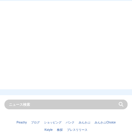
Peachy
ブログ
ショッピング
バンク
みんかぶ
みんかぶChoice
Kstyle
株探
プレスリリース