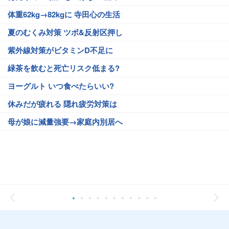
体重62kg→82kgに 寺田心の生活
夏のむくみ対策 ツボ&反射区押し
紫外線対策がビタミンD不足に
緑茶を飲むと死亡リスク低まる?
ヨーグルト いつ食べたらいい?
休みだが疲れる 隠れ疲労対策は
母が娘に減量強要→家庭内別居へ