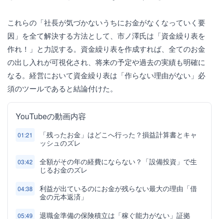
これらの「社長が気づかないうちにお金がなくなっていく要
因」を全て解決する方法として、市ノ澤氏は「資金繰り表を
作れ！」と力説する。資金繰り表を作成すれば、全てのお金
の出し入れが可視化され、将来の予定や過去の実績も明確に
なる。経営において資金繰り表は「作らない理由がない」必
須のツールであると結論付けた。
YouTubeの動画内容
「残ったお金」はどこへ行った？損益計算書とキャ
01:21
ッシュのズレ
全額がその年の経費にならない？「設備投資」で生
03:42
じるお金のズレ
利益が出ているのにお金が残らない最大の理由「借
04:38
金の元本返済」
退職金準備の保険積立は「稼ぐ能力がない」証拠
05:49