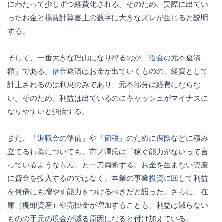
にわたって少しずつ経費化される。そのため、実際に出てい
ったお金と損益計算書上の数字に大きなズレが生じると説明
する。
そして、一番大きな理由になり得るのが「
借金
の元本返済
額」である。
借金
返済はお金が出ていくものの、経費として
計上されるのは利息のみであり、元本部分は経費にならな
い。そのため、利益は出ているのにキャッシュがマイナスに
なりやすいと指摘する。
また、「
退職金
の準備」や「
節税
」のために
保険
などに積み
立てる行為についても、市ノ澤氏は「稼ぐ能力がないって言
っているようなもん」と一刀両断する。お金を生まない資産
に資金を投入するのではなく、本業の事業
投資
に回して利益
を何倍にも増やす能力をつけるべきだと語った。さらに、在
庫（棚卸資産）や売掛金が増加することも、利益は減らない
ものの手元の現金が減る原因になると付け加えている。