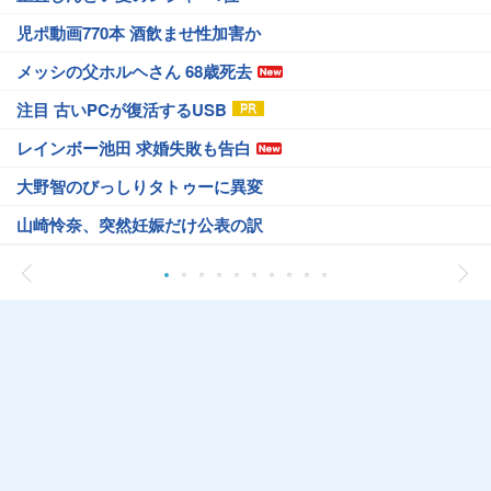
児ポ動画770本 酒飲ませ性加害か
メッシの父ホルヘさん 68歳死去
注目 古いPCが復活するUSB
レインボー池田 求婚失敗も告白
大野智のびっしりタトゥーに異変
山崎怜奈、突然妊娠だけ公表の訳