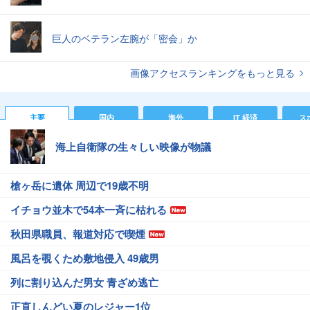
巨人のベテラン左腕が「密会」か
画像アクセスランキングをもっと見る
主要
国内
海外
IT 経済
ス
海上自衛隊の生々しい映像が物議
槍ヶ岳に遺体 周辺で19歳不明
イチョウ並木で54本一斉に枯れる
秋田県職員、報道対応で喫煙
風呂を覗くため敷地侵入 49歳男
列に割り込んだ男女 青ざめ逃亡
正直しんどい夏のレジャー1位