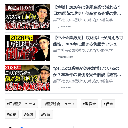
【地獄】2026年は倒産企業で溢れる？
日本経済の現実と倒産する企業の共通
点を知らなければ生き残れません【倒
黒字社長の絶対つぶれない経営学
産 中小企業 経済】
youtube.com
【中小企業必見】1万社以上が消える可
能性、2026年に起きる倒産ラッシュの
理由とは？【経営 社長 倒産 倒産件
黒字社長の絶対つぶれない経営学
数】
youtube.com
なぜこの3業種が倒産急増しているの
か？2026年の裏側を完全解説【経営者
倒産 原因】
黒字社長の絶対つぶれない経営学
youtube.com
#IT 経済ニュース
#経済総合ニュース
#退職金
#借金
#節税
#保険
#投資