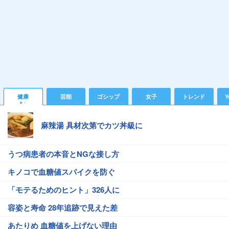
健康
芸能
ゴシップ
女子
トレンド
Y
麻辣湯 具材次第でカツ丼級に
うつ病患者の本音とNGな接し方
キノコで血糖値スパイクを防ぐ
「モテるためのヒント」326人に
容姿と寿命 28年追跡で見えた差
あたりめ 血糖値を上げない理由