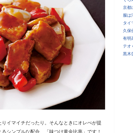
京都
服は
タイ
久保
有明
テオ
黒木
たりイマイチだったり。そんなときにオレぺが提
まるシンプルな配合、「味つけ黄金比率」です！