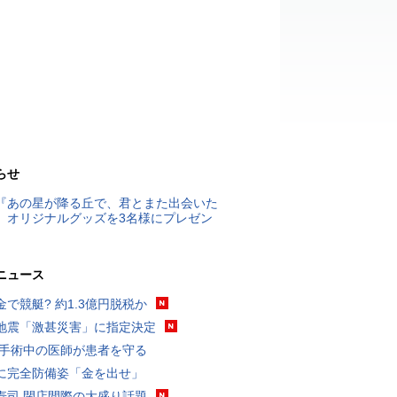
らせ
『あの星が降る丘で、君とまた出会いた
』オリジナルグッズを3名様にプレゼン
ニュース
金で競艇? 約1.3億円脱税か
地震「激甚災害」に指定決定
 手術中の医師が患者を守る
に完全防備姿「金を出せ」
寿司 閉店間際の大盛り話題