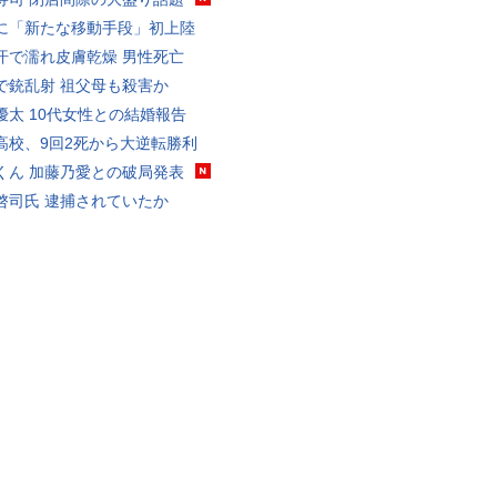
に「新たな移動手段」初上陸
汗で濡れ皮膚乾燥 男性死亡
で銃乱射 祖父母も殺害か
優太 10代女性との結婚報告
高校、9回2死から大逆転勝利
くん 加藤乃愛との破局発表
啓司氏 逮捕されていたか