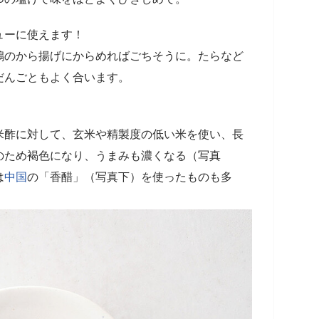
ューに使えます！
鶏のから揚げにからめればごちそうに。たらなど
だんごともよく合います。
米酢に対して、玄米や精製度の低い米を使い、長
のため褐色になり、うまみも濃くなる（写真
は
中国
の「香醋」（写真下）を使ったものも多