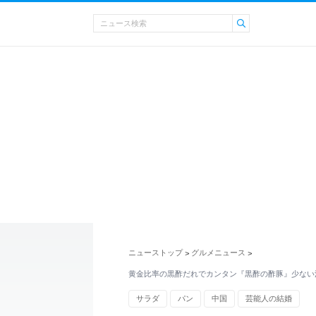
ニューストップ
グルメニュース
>
>
黄金比率の黒酢だれでカンタン『黒酢の酢豚』少ない
サラダ
パン
中国
芸能人の結婚