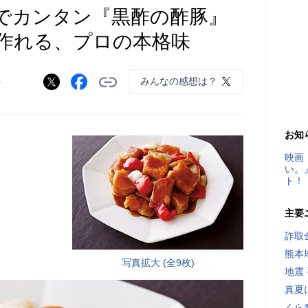
でカンタン『黒酢の酢豚』
作れる、プロの本格味
みんなの感想は？
ー
お知
映画
い。
ト！
主要
詐取
熊本
写真拡大 (全9枚)
地震
真夏
くら