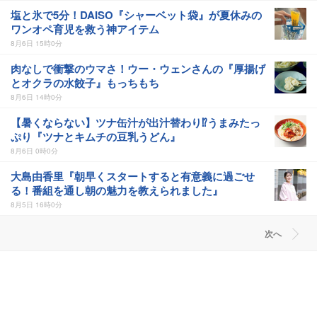
塩と氷で5分！DAISO『シャーベット袋』が夏休みの
ワンオペ育児を救う神アイテム
8月6日 15時0分
肉なしで衝撃のウマさ！ウー・ウェンさんの『厚揚げ
とオクラの水餃子』もっちもち
8月6日 14時0分
【暑くならない】ツナ缶汁が出汁替わり⁉うまみたっ
ぷり『ツナとキムチの豆乳うどん』
8月6日 0時0分
大島由香里『朝早くスタートすると有意義に過ごせ
る！番組を通し朝の魅力を教えられました』
8月5日 16時0分
次へ