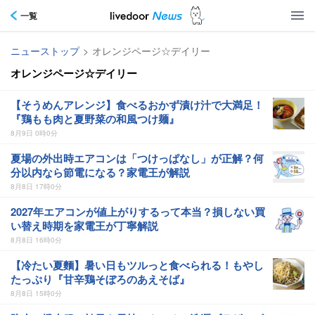
一覧
ニューストップ
>
オレンジページ☆デイリー
オレンジページ☆デイリー
【そうめんアレンジ】食べるおかず漬け汁で大満足！
『鶏もも肉と夏野菜の和風つけ麺』
8月9日 0時0分
夏場の外出時エアコンは「つけっぱなし」が正解？何
分以内なら節電になる？家電王が解説
8月8日 17時0分
2027年エアコンが値上がりするって本当？損しない買
い替え時期を家電王が丁寧解説
8月8日 16時0分
【冷たい夏麵】暑い日もツルっと食べられる！もやし
たっぷり『甘辛鶏そぼろのあえそば』
8月8日 15時0分