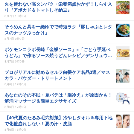
火を使わない高タンパク・栄養満点おかず！しらす入
り『アボカド＆トマトしそ納豆』
8月7日 10時0分
そうめんと具を一緒ゆでで時短ラク『豚しゃぶとレタ
スのナッツぶっかけ』
8月7日 0時0分
ポケモンコラボ長崎「金蝶ソース」×「ごとう手延べ
うどん」で作るソース焼うどんレシピ／デンリュウ・
ローカルActs
8月7日 0時0分
プロがリアルに勧めるセルフ白髪ケア名品3選／マス
カラ・パウダー・トリートメント
8月6日 17時0分
あなたのその不眠・夏バテは「腸冷え」が原因かも！
解消マッサージ＆簡単エクササイズ
8月6日 17時0分
【40代夏のたるみ毛穴対策】冷やしタオル＆専用下地
で化粧崩れしない！夏の汗・皮脂
8月6日 16時0分