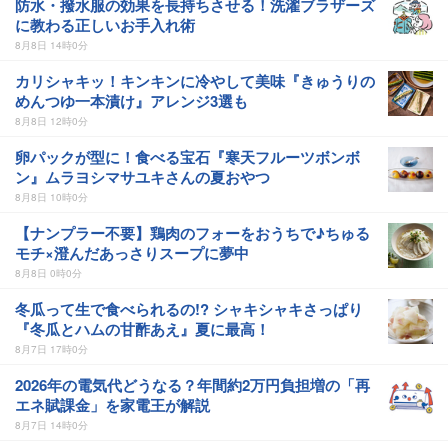
防水・撥水服の効果を長持ちさせる！洗濯ブラザーズ
に教わる正しいお手入れ術
8月8日 14時0分
カリシャキッ！キンキンに冷やして美味『きゅうりの
めんつゆ一本漬け』アレンジ3選も
8月8日 12時0分
卵パックが型に！食べる宝石『寒天フルーツボンボ
ン』ムラヨシマサユキさんの夏おやつ
8月8日 10時0分
【ナンプラー不要】鶏肉のフォーをおうちで♪ちゅる
モチ×澄んだあっさりスープに夢中
8月8日 0時0分
冬瓜って生で食べられるの!? シャキシャキさっぱり
『冬瓜とハムの甘酢あえ』夏に最高！
8月7日 17時0分
2026年の電気代どうなる？年間約2万円負担増の「再
エネ賦課金」を家電王が解説
8月7日 14時0分