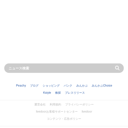
Peachy
ブログ
ショッピング
バンク
みんかぶ
みんかぶChoice
Kstyle
株探
プレスリリース
運営会社
利用規約
プライバシーポリシー
livedoorお客様サポートセンター
livedoor
コンテンツ・広告ポリシー