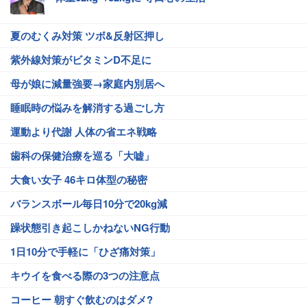
夏のむくみ対策 ツボ&反射区押し
紫外線対策がビタミンD不足に
母が娘に減量強要→家庭内別居へ
睡眠時の悩みを解消する過ごし方
運動より代謝 人体の省エネ戦略
歯科の保健治療を巡る「大嘘」
大食い女子 46キロ体型の秘密
バランスボール毎日10分で20kg減
躁状態引き起こしかねないNG行動
1日10分で手軽に「ひざ痛対策」
キウイを食べる際の3つの注意点
コーヒー 朝すぐ飲むのはダメ?