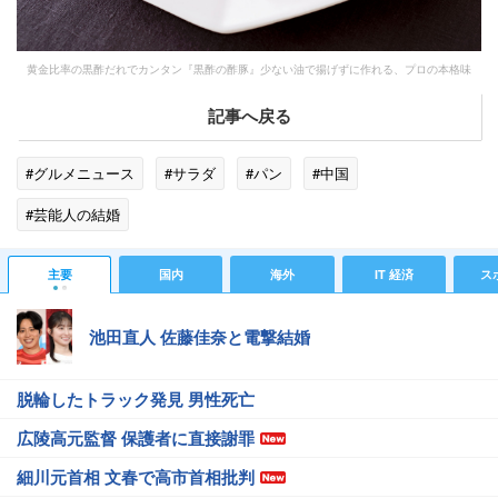
黄金比率の黒酢だれでカンタン『黒酢の酢豚』少ない油で揚げずに作れる、プロの本格味
記事へ戻る
#グルメニュース
#サラダ
#パン
#中国
#芸能人の結婚
主要
国内
海外
IT 経済
ス
池田直人 佐藤佳奈と電撃結婚
脱輪したトラック発見 男性死亡
広陵高元監督 保護者に直接謝罪
細川元首相 文春で高市首相批判