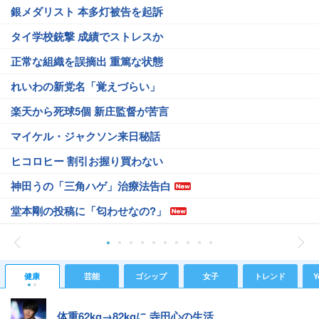
銀メダリスト 本多灯被告を起訴
タイ学校銃撃 成績でストレスか
正常な組織を誤摘出 重篤な状態
れいわの新党名「覚えづらい」
楽天から死球5個 新庄監督が苦言
マイケル・ジャクソン来日秘話
ヒコロヒー 割引お握り買わない
神田うの「三角ハゲ」治療法告白
堂本剛の投稿に「匂わせなの?」
健康
芸能
ゴシップ
女子
トレンド
Y
体重62kg→82kgに 寺田心の生活