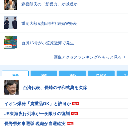
森喜朗氏の「影響力」が減退か
重岡大毅&濱田崇裕 結婚W発表
台風16号が小笠原近海で発生
画像アクセスランキングをもっと見る
主要
国内
海外
IT 経済
ス
台湾代表、長崎の平和式典を欠席
イオン爆発「貴重品OK」と許可か
JR東海夜行列車が一夜限りの復刻
長野県知事選挙 現職が当選確実