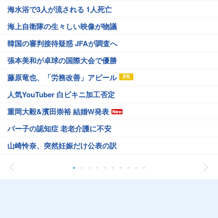
海水浴で3人が流される 1人死亡
海上自衛隊の生々しい映像が物議
韓国の審判接待疑惑 JFAが調査へ
張本美和が卓球の国際大会で優勝
藤原竜也、「労務改善」アピール
人気YouTuber 白ビキニ加工否定
重岡大毅&濱田崇裕 結婚W発表
パー子の認知症 老老介護に不安
山崎怜奈、突然妊娠だけ公表の訳