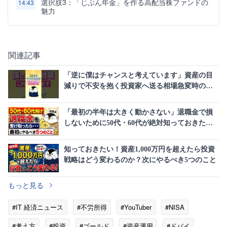
選択肢3：「じぶん年金」を作る高配当株ファンドの
14:43
魅力
関連記事
「逆に僕はチャンスと考えています」資産の目
減りで不安を抱く投資家へ送る相場急変時の歩
き方
「最初の半年は大きく動かさない」退職金で損
しないために50代・60代が絶対知っておきたい5
つの鉄則
知っておきたい！資産1,000万円を超えたら投資
戦略はどう変わるのか？次にやるべき5つのこと
もっと見る
#IT 経済ニュース
#不労所得
#YouTuber
#NISA
#考え方
#投資
#ゴールド
#資産運用
#ドバイ