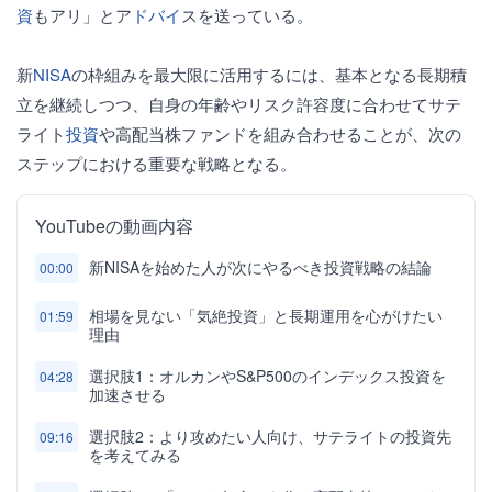
資
もアリ」とア
ドバイ
スを送っている。
新
NISA
の枠組みを最大限に活用するには、基本となる長期積
立を継続しつつ、自身の年齢やリスク許容度に合わせてサテ
ライト
投資
や高配当株ファンドを組み合わせることが、次の
ステップにおける重要な戦略となる。
YouTubeの動画内容
新NISAを始めた人が次にやるべき投資戦略の結論
00:00
相場を見ない「気絶投資」と長期運用を心がけたい
01:59
理由
選択肢1：オルカンやS&P500のインデックス投資を
04:28
加速させる
選択肢2：より攻めたい人向け、サテライトの投資先
09:16
を考えてみる