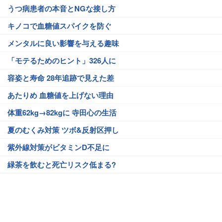
うつ病患者の本音とNGな接し方
キノコで血糖値スパイクを防ぐ
メンタルに良い影響を与える趣味
「モテるためのヒント」326人に
容姿と寿命 28年追跡で見えた差
あたりめ 血糖値を上げない理由
体重62kg→82kgに 寺田心の生活
夏のむくみ対策 ツボ&反射区押し
紫外線対策がビタミンD不足に
緑茶を飲むと死亡リスク低まる?