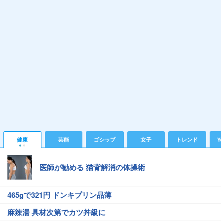
健康
芸能
ゴシップ
女子
トレンド
Y
医師が勧める 猫背解消の体操術
465gで321円 ドンキプリン品薄
麻辣湯 具材次第でカツ丼級に