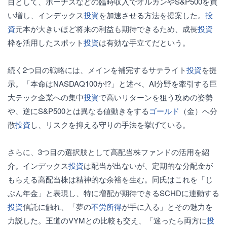
目として、ボーナスなどの臨時収入でオルカンやS&P500を買
い増し、インデックス
投資
を加速させる方法を提案した。
投
資
元本が大きいほど将来の利益も期待できるため、成長
投資
枠を活用したスポット
投資
は有効な手立てだという。
続く2つ目の戦略には、メインを補完するサテライト
投資
を提
示。「本命はNASDAQ100か!?」と述べ、AI分野を牽引する巨
大テック企業への集中
投資
で高いリターンを狙う攻めの姿勢
や、逆にS&P500とは異なる値動きをする
ゴールド
（金）へ分
散
投資
し、リスクを抑える守りの手法を挙げている。
さらに、3つ目の選択肢として高配当株ファンドの活用を紹
介。インデックス
投資
は配当が出ないが、定期的な分配金が
もらえる高配当株は精神的な余裕を生む。同氏はこれを「じ
ぶん年金」と表現し、特に増配が期待できるSCHDに連動する
投資
信託に触れ、「夢の
不労所得
が手に入る」とその魅力を
力説した。王道のVYMとの比較も交え、「迷ったら両方に
投