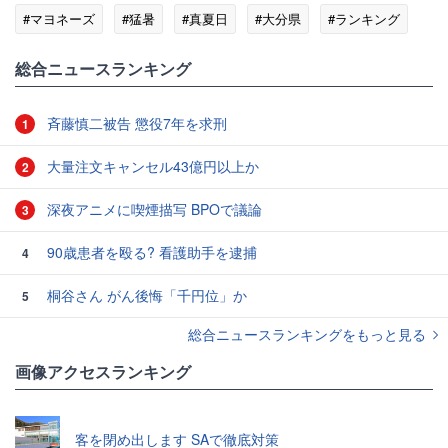
#マヨネーズ
#猛暑
#真夏日
#大分県
#ランキング
総合ニュースランキング
斉藤慎二被告 懲役7年を求刑
1
大量注文キャンセル43億円以上か
2
深夜アニメに喫煙描写 BPOで議論
3
90歳患者を殴る? 看護助手を逮捕
4
桐谷さん がん後悔「千円位」か
5
総合ニュースランキングをもっと見る
画像アクセスランキング
客を閉め出します SAで徹底対策