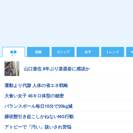
健康
芸能
ゴシップ
女子
トレンド
Y
山口達也 8年ぶり楽器姿に感涙か
運動より代謝 人体の省エネ戦略
大食い女子 46キロ体型の秘密
バランスボール毎日10分で20kg減
躁状態引き起こしかねないNG行動
アトピーで「汚い」扱いされ苦悩