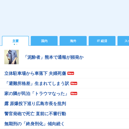
主要
国内
海外
IT 経済
ス
「泥酔者」熊本で通報が頻発か
立体駐車場から車落下 夫婦死傷
「避難所格差」生まれてしまう訳
家の隣が民泊「トラウマなった」
露 原爆投下巡り広島市長を批判
警官発砲で死亡 直前に不審行動
無期刑の「終身刑化」傾向続く