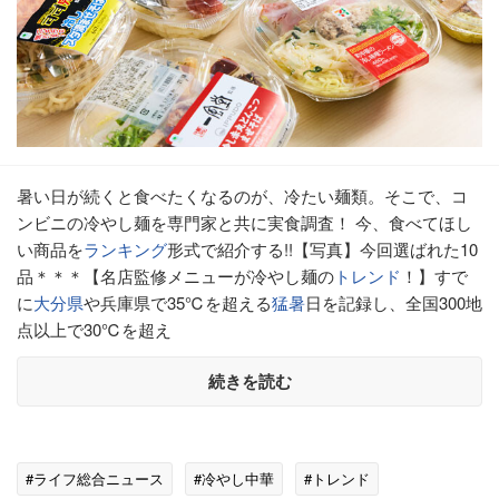
暑い日が続くと食べたくなるのが、冷たい麺類。そこで、コ
ンビニの冷やし麺を専門家と共に実食調査！ 今、食べてほし
い商品を
ランキング
形式で紹介する!!【写真】今回選ばれた10
品＊＊＊【名店監修メニューが冷やし麺の
トレンド
！】すで
に
大分県
や兵庫県で35℃を超える
猛暑
日を記録し、全国300地
点以上で30℃を超え
続きを読む
#ライフ総合ニュース
#冷やし中華
#トレンド