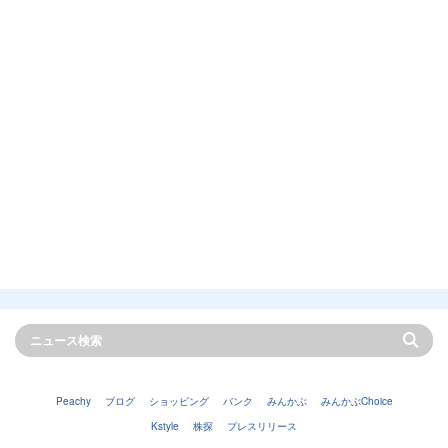
Peachy
ブログ
ショッピング
バンク
みんかぶ
みんかぶChoice
Kstyle
株探
プレスリリース