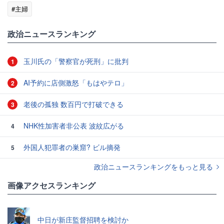
#主婦
政治ニュースランキング
玉川氏の「警察官が死刑」に批判
1
AI予約に店側激怒「もはやテロ」
2
老後の孤独 数百円で打破できる
3
NHK性加害者非公表 波紋広がる
4
外国人犯罪者の巣窟? ビル摘発
5
政治ニュースランキングをもっと見る
画像アクセスランキング
中日が新庄監督招聘を検討か