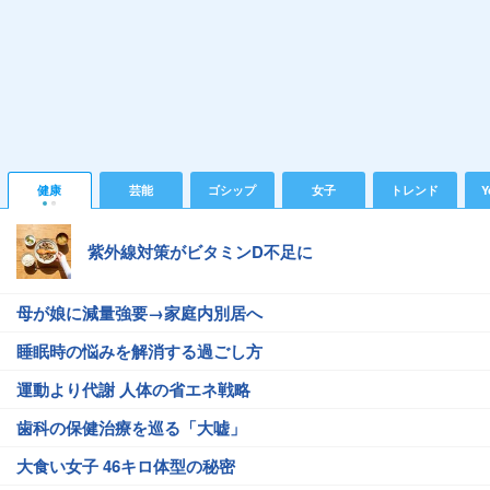
健康
芸能
ゴシップ
女子
トレンド
Y
紫外線対策がビタミンD不足に
母が娘に減量強要→家庭内別居へ
睡眠時の悩みを解消する過ごし方
運動より代謝 人体の省エネ戦略
歯科の保健治療を巡る「大嘘」
大食い女子 46キロ体型の秘密