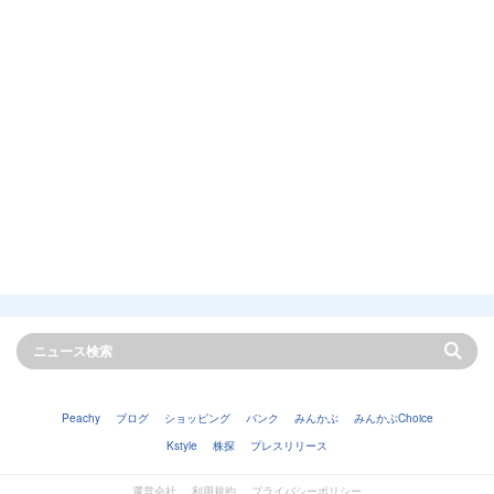
Peachy
ブログ
ショッピング
バンク
みんかぶ
みんかぶChoice
Kstyle
株探
プレスリリース
運営会社
利用規約
プライバシーポリシー