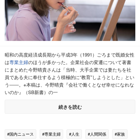
昭和の高度経済成長期から平成3年（1991）ごろまで既婚女性
は
専業主婦
のほうが多かった。企業社会の変遷について著書
にまとめた今野晴貴さんは「当時、大手企業では妻たちを社
員である夫に奉仕するよう積極的に“教育”しようとした」とい
う――。※本稿は、今野晴貴『会社で働くとなぜ幸せになれな
いのか』（SB新書）の一
続きを読む
#国内ニュース
#専業主婦
#人生
#人間関係
#家族