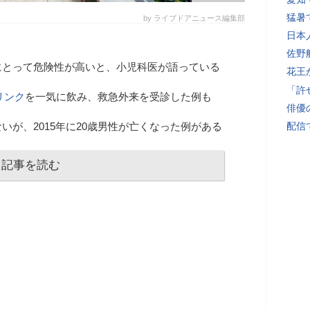
猛暑
by ライブドアニュース編集部
日本
佐野
にとって危険性が高いと、小児科医が語っている
花王
「許
リンク
を一気に飲み、救急外来を受診した例も
俳優
いが、2015年に20歳男性が亡くなった例がある
配信
記事を読む