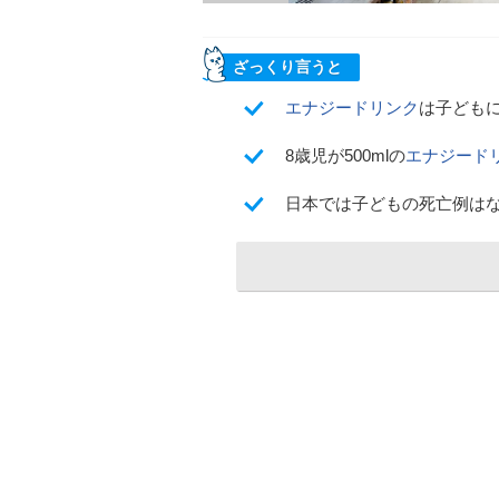
ざっくり言うと
エナジードリンク
は子ども
8歳児が500mlの
エナジード
日本では子どもの死亡例はな