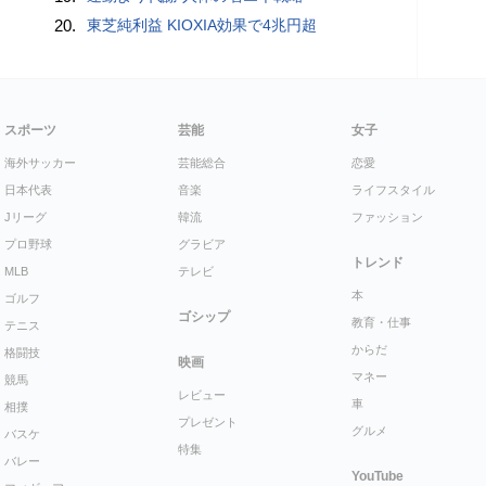
20.
東芝純利益 KIOXIA効果で4兆円超
スポーツ
芸能
女子
海外サッカー
芸能総合
恋愛
日本代表
音楽
ライフスタイル
Jリーグ
韓流
ファッション
プロ野球
グラビア
トレンド
MLB
テレビ
本
ゴルフ
ゴシップ
教育・仕事
テニス
からだ
格闘技
映画
マネー
競馬
レビュー
車
相撲
プレゼント
グルメ
バスケ
特集
バレー
YouTube