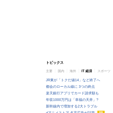
トピックス
主要
国内
海外
IT 経済
スポーツ
JR東が「トクだ値14」など終了へ
都会のローカル線に 3つの終点
楽天銀行アプリでカード請求額も
年収1000万円は「幸福の天井」?
新幹線内で増加する2大トラブル
dアニメストア 名言広告が話題