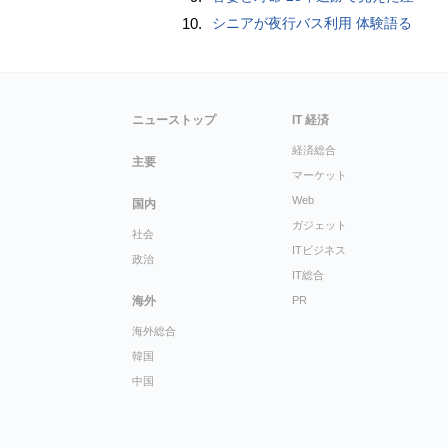
10.
シニアが夜行バス利用 体験語る
ニューストップ
IT 経済
経済総合
主要
マーケット
Web
国内
ガジェット
社会
ITビジネス
政治
IT総合
海外
PR
海外総合
韓国
中国