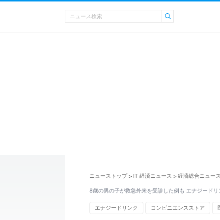
ニューストップ
IT 経済ニュース
経済総合ニュー
>
>
8歳の男の子が救急外来を受診した例も エナジードリ
エナジードリンク
コンビニエンスストア