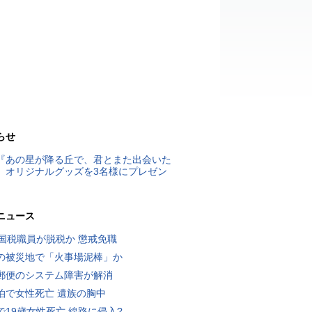
らせ
『あの星が降る丘で、君とまた出会いた
』オリジナルグッズを3名様にプレゼン
ニュース
歳国税職員が脱税か 懲戒免職
の被災地で「火事場泥棒」か
郵便のシステム障害が解消
泊で女性死亡 遺族の胸中
で19歳女性死亡 線路に侵入?