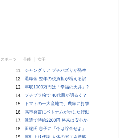
スポーツ
芸能
女子
11.
ジャングリア プチバズりが発生
12.
退職金 翌年の税負担が増える訳
13.
年収1000万円は「幸福の天井」?
14.
プチプラ粉で 40代肌が明るく？
15.
トマトの一大産地で、農家に打撃
16.
高市発言にベトナムが示した行動
17.
派遣で時給2200円 将来は安心か
18.
田端氏 息子に「今は貯金せよ」
19.
運動より代謝 人体の省エネ戦略