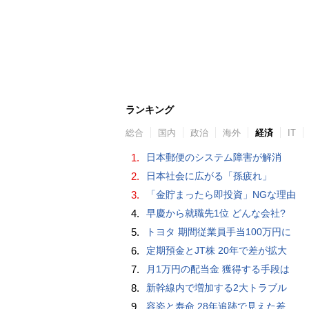
ランキング
総合
国内
政治
海外
経済
IT
1.
日本郵便のシステム障害が解消
2.
日本社会に広がる「孫疲れ」
3.
「金貯まったら即投資」NGな理由
4.
早慶から就職先1位 どんな会社?
5.
トヨタ 期間従業員手当100万円に
6.
定期預金とJT株 20年で差が拡大
7.
月1万円の配当金 獲得する手段は
8.
新幹線内で増加する2大トラブル
9.
容姿と寿命 28年追跡で見えた差