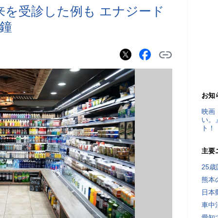
来を受診した例も エナジード
鐘
お知
映画
い。
ト！
主要
25
熊本
日本
車中
愛知