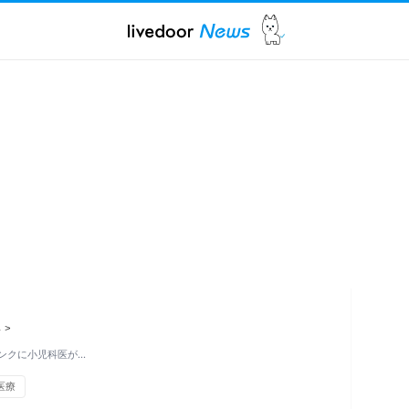
ス
>
ンクに小児科医が…
医療