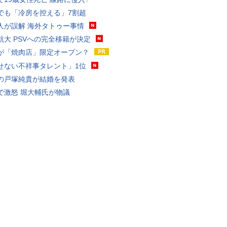
でも「冷房を控える」7割超
人が誤解 海外タトゥー事情
航大 PSVへの完全移籍が決定
が「焼肉店」限定オープン？
せない不祥事タレント」1位
の戸塚純貴が結婚を発表
で激怒 堀大輔氏が物議