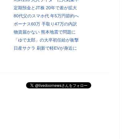
定期預金とJT株 20年で差が拡大
80代父のスマホ代 年5万円節約へ
ボーナス60万 手取り47万の内訳
物資届かない 熊本地震で問題に
「ゆで太郎」の大卒初任給が衝撃
日産サクラ 刷新で軽EVが身近に