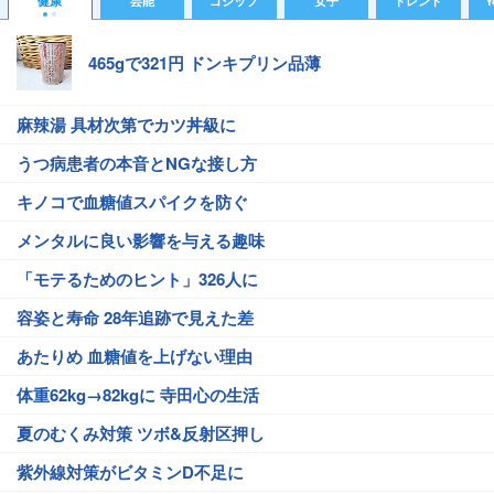
健康
芸能
ゴシップ
女子
トレンド
Y
465gで321円 ドンキプリン品薄
麻辣湯 具材次第でカツ丼級に
うつ病患者の本音とNGな接し方
キノコで血糖値スパイクを防ぐ
メンタルに良い影響を与える趣味
「モテるためのヒント」326人に
容姿と寿命 28年追跡で見えた差
あたりめ 血糖値を上げない理由
体重62kg→82kgに 寺田心の生活
夏のむくみ対策 ツボ&反射区押し
紫外線対策がビタミンD不足に