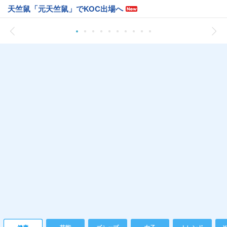
天竺鼠「元天竺鼠」でKOC出場へ