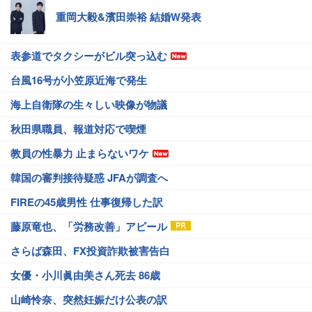
重岡大毅&濱田崇裕 結婚W発表
表参道でタクシーがビル突っ込む
台風16号が小笠原近海で発生
海上自衛隊の生々しい映像が物議
秋田県職員、報道対応で喫煙
教員の性暴力 止まらないワケ
韓国の審判接待疑惑 JFAが調査へ
FIREの45歳男性 仕事復帰した訳
藤原竜也、「労務改善」アピール
さらば森田、FX投資詐欺被害告白
女優・小川眞由美さん死去 86歳
山崎怜奈、突然妊娠だけ公表の訳