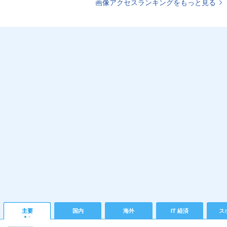
画像アクセスランキングをもっと見る
主要
国内
海外
IT 経済
ス