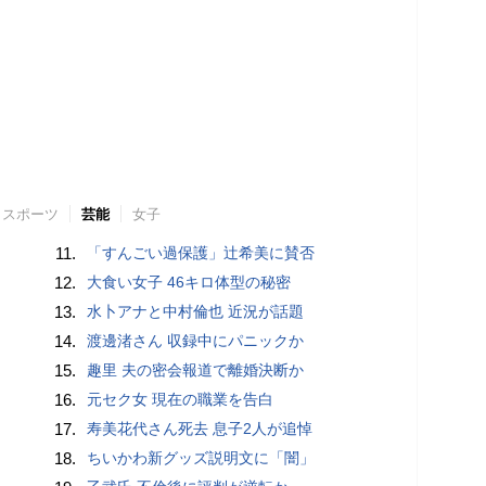
スポーツ
芸能
女子
11.
「すんごい過保護」辻希美に賛否
12.
大食い女子 46キロ体型の秘密
13.
水卜アナと中村倫也 近況が話題
14.
渡邊渚さん 収録中にパニックか
15.
趣里 夫の密会報道で離婚決断か
16.
元セク女 現在の職業を告白
17.
寿美花代さん死去 息子2人が追悼
18.
ちいかわ新グッズ説明文に「闇」