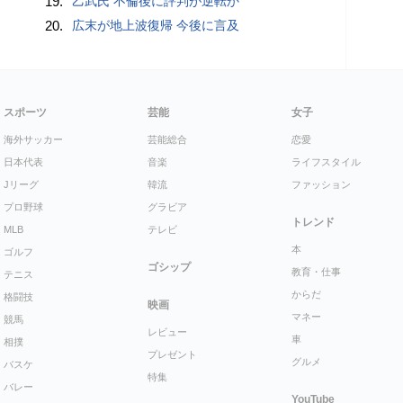
19.
乙武氏 不倫後に評判が逆転か
20.
広末が地上波復帰 今後に言及
スポーツ
芸能
女子
海外サッカー
芸能総合
恋愛
日本代表
音楽
ライフスタイル
Jリーグ
韓流
ファッション
プロ野球
グラビア
トレンド
MLB
テレビ
本
ゴルフ
ゴシップ
教育・仕事
テニス
からだ
格闘技
映画
マネー
競馬
レビュー
車
相撲
プレゼント
グルメ
バスケ
特集
バレー
YouTube