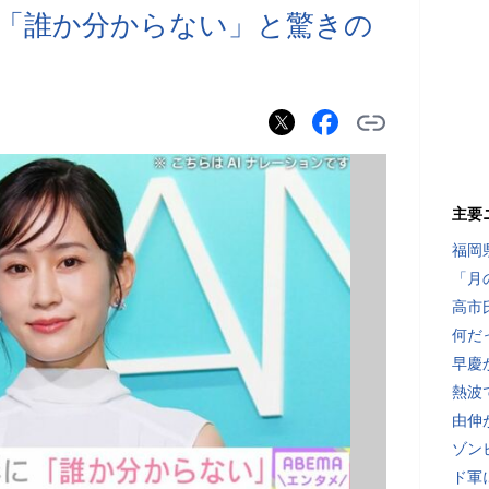
「誰か分からない」と驚きの
主要
福岡
「月
高市
何だ
早慶
熱波
由伸
ゾン
ド軍