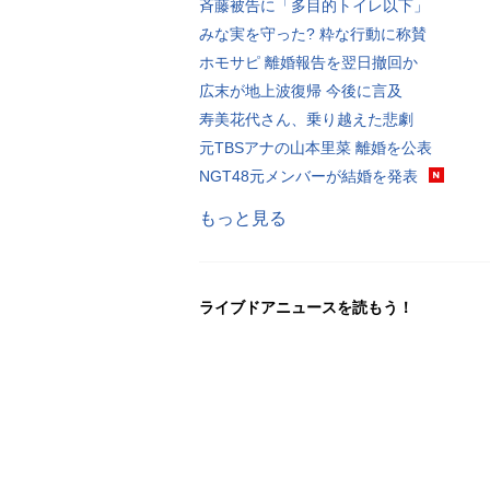
斉藤被告に「多目的トイレ以下」
みな実を守った? 粋な行動に称賛
ホモサピ 離婚報告を翌日撤回か
広末が地上波復帰 今後に言及
寿美花代さん、乗り越えた悲劇
元TBSアナの山本里菜 離婚を公表
NGT48元メンバーが結婚を発表
もっと見る
ライブドアニュースを読もう！