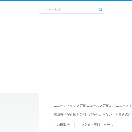
ニューストップ
芸能ニュース
芸能総合ニュース
>
>
>
前田敦子が近影を公開「誰か分からない」と驚きの声
前田敦子
エンタメ・芸能ニュース