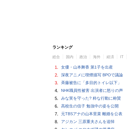
ランキング
総合
国内
政治
海外
経済
IT
1.
女優・山本舞香 第1子を出産
2.
深夜アニメに喫煙描写 BPOで議論
3.
斉藤被告に「多目的トイレ以下」
4.
NHK職員性被害 出演者に怒りの声
5.
みな実を守った? 粋な行動に称賛
6.
高校生の信子 勉強中の姿を公開
7.
元TBSアナの山本里菜 離婚を公表
8.
アジカン 三原重夫さんを追悼