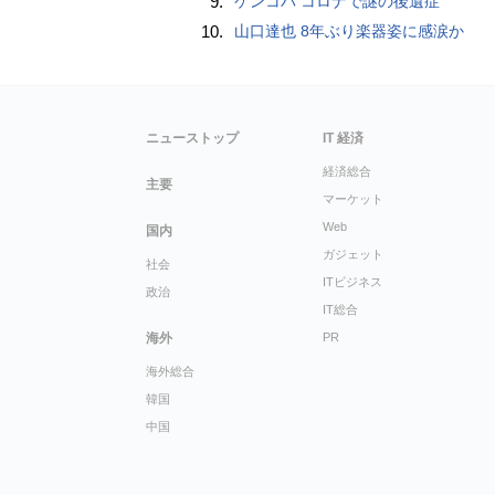
9.
ケンコバ コロナで謎の後遺症
10.
山口達也 8年ぶり楽器姿に感涙か
ニューストップ
IT 経済
経済総合
主要
マーケット
Web
国内
ガジェット
社会
ITビジネス
政治
IT総合
海外
PR
海外総合
韓国
中国