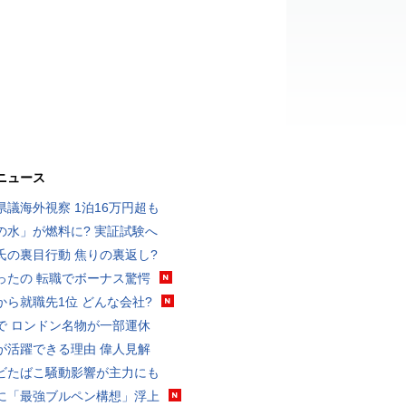
ニュース
県議海外視察 1泊16万円超も
の水」が燃料に? 実証試験へ
氏の裏目行動 焦りの裏返し?
ったの 転職でボーナス驚愕
から就職先1位 どんな会社?
で ロンドン名物が一部運休
が活躍できる理由 偉人見解
ビたばこ騒動影響が主力にも
に「最強ブルペン構想」浮上