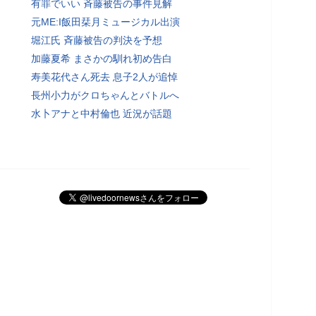
有罪でいい 斉藤被告の事件見解
元ME:I飯田栞月ミュージカル出演
堀江氏 斉藤被告の判決を予想
加藤夏希 まさかの馴れ初め告白
寿美花代さん死去 息子2人が追悼
長州小力がクロちゃんとバトルへ
水卜アナと中村倫也 近況が話題