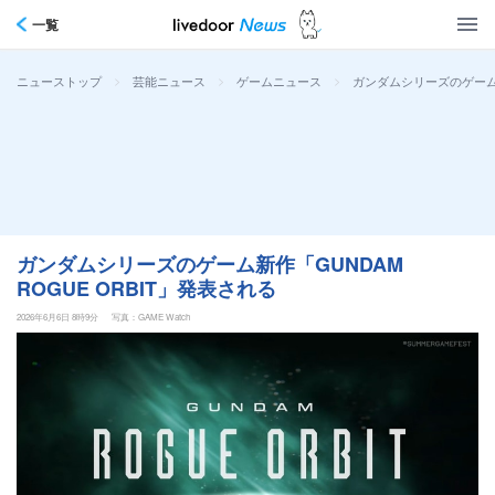
一覧
>
>
>
ガンダムシリーズのゲーム新作
ニューストップ
芸能ニュース
ゲームニュース
ガンダムシリーズのゲーム新作「GUNDAM
ROGUE ORBIT」発表される
2026年6月6日 8時9分
写真：GAME Watch