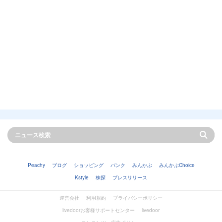
Peachy
ブログ
ショッピング
バンク
みんかぶ
みんかぶChoice
Kstyle
株探
プレスリリース
運営会社
利用規約
プライバシーポリシー
livedoorお客様サポートセンター
livedoor