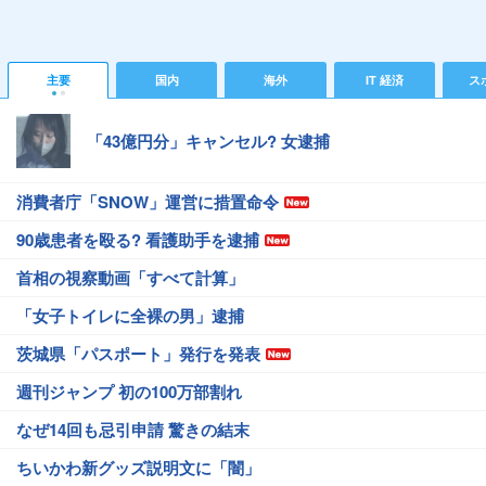
主要
国内
海外
IT 経済
ス
「43億円分」キャンセル? 女逮捕
消費者庁「SNOW」運営に措置命令
90歳患者を殴る? 看護助手を逮捕
首相の視察動画「すべて計算」
「女子トイレに全裸の男」逮捕
茨城県「パスポート」発行を発表
週刊ジャンプ 初の100万部割れ
なぜ14回も忌引申請 驚きの結末
ちいかわ新グッズ説明文に「闇」