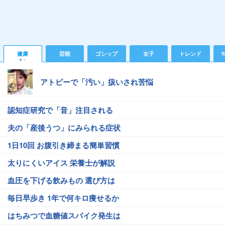
健康
芸能
ゴシップ
女子
トレンド
Y
アトピーで「汚い」扱いされ苦悩
認知症研究で「音」注目される
夫の「産後うつ」にみられる症状
1日10回 お腹引き締まる簡単習慣
太りにくいアイス 栄養士が解説
血圧を下げる飲みもの 選び方は
毎日早歩き 1年で何キロ痩せるか
はちみつで血糖値スパイク発生は