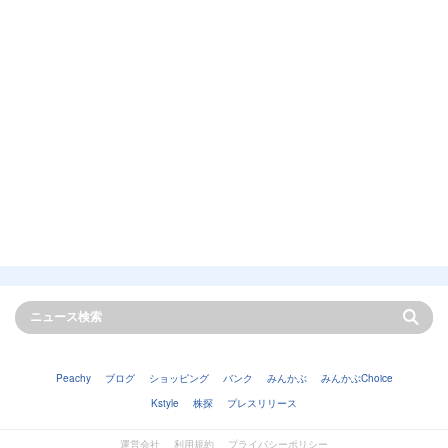
Peachy
ブログ
ショッピング
バンク
みんかぶ
みんかぶChoice
Kstyle
株探
プレスリリース
運営会社
利用規約
プライバシーポリシー