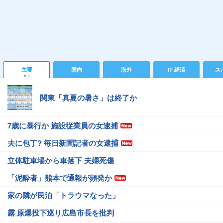
主要
国内
海外
IT 経済
ス
関東「真夏の暑さ」は終了か
7歳に暴行か 施設従業員の女逮捕
夫に包丁? 毎日新聞記者の女逮捕
立体駐車場から車落下 夫婦死傷
「泥酔者」熊本で通報が頻発か
家の隣が民泊「トラウマなった」
露 原爆投下巡り広島市長を批判