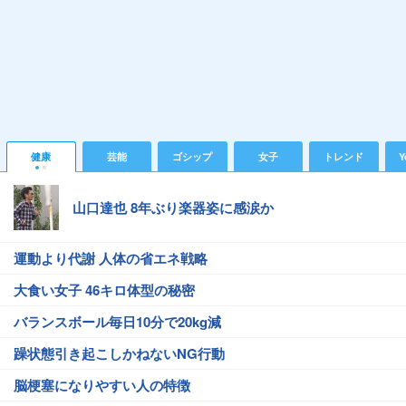
健康
芸能
ゴシップ
女子
トレンド
Y
山口達也 8年ぶり楽器姿に感涙か
運動より代謝 人体の省エネ戦略
大食い女子 46キロ体型の秘密
バランスボール毎日10分で20kg減
躁状態引き起こしかねないNG行動
脳梗塞になりやすい人の特徴