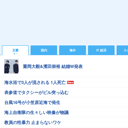
主要
国内
海外
IT 経済
ス
重岡大毅&濱田崇裕 結婚W発表
海水浴で3人が流される 1人死亡
表参道でタクシーがビル突っ込む
台風16号が小笠原近海で発生
海上自衛隊の生々しい映像が物議
教員の性暴力 止まらないワケ