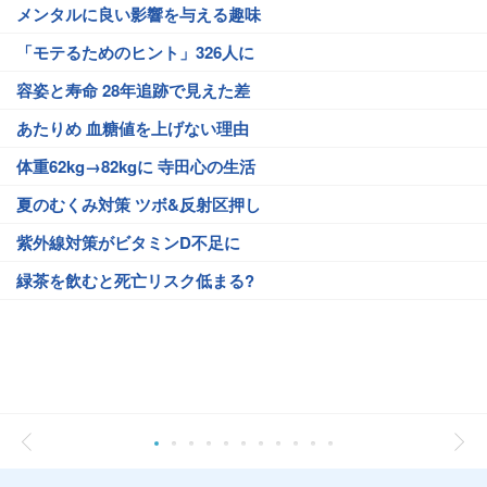
メンタルに良い影響を与える趣味
「モテるためのヒント」326人に
容姿と寿命 28年追跡で見えた差
あたりめ 血糖値を上げない理由
体重62kg→82kgに 寺田心の生活
夏のむくみ対策 ツボ&反射区押し
紫外線対策がビタミンD不足に
緑茶を飲むと死亡リスク低まる?