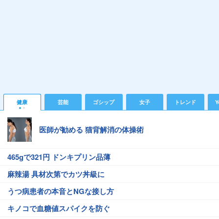
健康
芸能
ゴシップ
女子
トレンド
Y
医師が勧める 猫背解消の体操術
465gで321円 ドンキプリン品薄
麻辣湯 具材次第でカツ丼級に
うつ病患者の本音とNGな接し方
キノコで血糖値スパイクを防ぐ