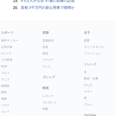
19.
9.5万人が注目 97歳の原爆の記憶
20.
首相 3千万円の新公用車で喫煙か
スポーツ
芸能
女子
海外サッカー
芸能総合
恋愛
日本代表
音楽
ライフスタイル
Jリーグ
韓流
ファッション
プロ野球
グラビア
トレンド
MLB
テレビ
本
ゴルフ
ゴシップ
教育・仕事
テニス
からだ
格闘技
映画
マネー
競馬
レビュー
車
相撲
プレゼント
グルメ
バスケ
特集
バレー
YouTube