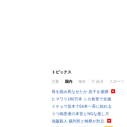
トピックス
主要
国内
海外
IT 経済
スポーツ
母を踏み死なせたか 息子を逮捕
ヒマワリ180万本 シカ食害で全滅
イチョウ並木で54本一斉に枯れる
うつ病患者の本音とNGな接し方
強姦殺人 裁判所と検察が対立