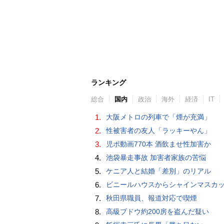
ランキング
総合
国内
政治
海外
経済
IT
1.
大阪メトロの列車で「煙が充満」
2.
性被害者の友人「ラッキーやん」
3.
児ポ動画770本 酒飲ませ性加害か
4.
池袋暴走事故 加害者家族の苦悩
5.
ケニア人と結婚「差別」のリアル
6.
ビニールハウスからシャインマスカット約200房を盗んだ疑い ネットで販売か 無職の男（42）逮捕 
7.
秋田県職員、報道対応で喫煙
8.
高級ブドウ約200房を盗んだ疑い