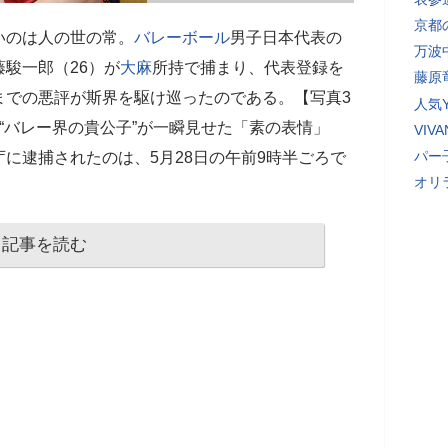
京都
いのは人の世の常。
バレーボール
男子日本代表の
万波
駿一郎（26）が
大麻
所持で捕まり、代表登録を
藤原
までの悪評が斯界を駆け巡ったのである。【写真3
人気Y
“バレー界の貴公子”が一瞬見せた「素の表情」
VI
パー
に逮捕されたのは、5月28日の午前9時半ごろで
オリ
記事を読む