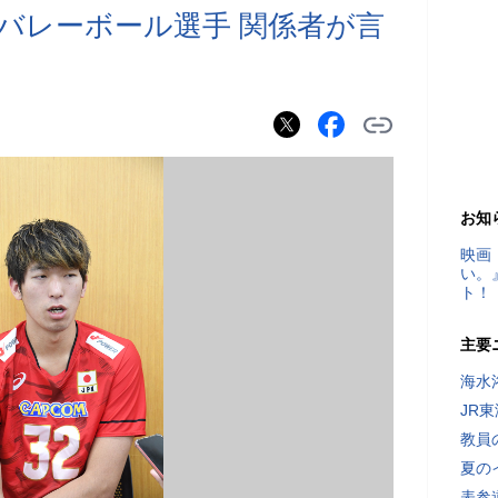
バレーボール選手 関係者が言
お知
映画
い。
ト！
主要
海水
JR
教員
夏の
表参