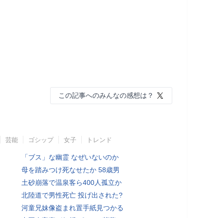
この記事へのみんなの感想は？
芸能
ゴシップ
女子
トレンド
「ブス」な幽霊 なぜいないのか
母を踏みつけ死なせたか 58歳男
土砂崩落で温泉客ら400人孤立か
北陸道で男性死亡 投げ出された?
河童兄妹像盗まれ置手紙見つかる