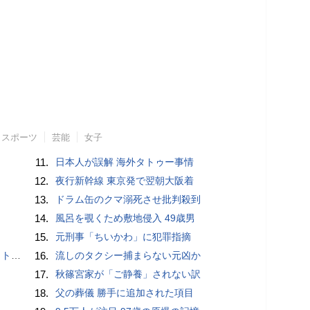
スポーツ
芸能
女子
11.
日本人が誤解 海外タトゥー事情
12.
夜行新幹線 東京発で翌朝大阪着
13.
ドラム缶のクマ溺死させ批判殺到
14.
風呂を覗くため敷地侵入 49歳男
15.
元刑事「ちいかわ」に犯罪指摘
岡山県警
16.
流しのタクシー捕まらない元凶か
17.
秋篠宮家が「ご静養」されない訳
18.
父の葬儀 勝手に追加された項目