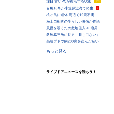
注目 古いPCが復活するUSB
台風16号が小笠原近海で発生
槍ヶ岳に遺体 周辺で19歳不明
海上自衛隊の生々しい映像が物議
風呂を覗くため敷地侵入 49歳男
飯塚幸三氏に長男「勝ち目ない」
高級ブドウ約200房を盗んだ疑い
もっと見る
ライブドアニュースを読もう！