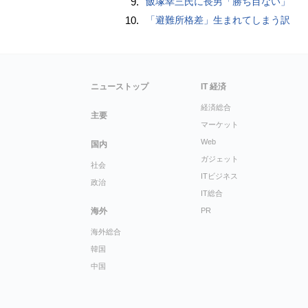
9.
飯塚幸三氏に長男「勝ち目ない」
10.
「避難所格差」生まれてしまう訳
ニューストップ
IT 経済
経済総合
主要
マーケット
Web
国内
ガジェット
社会
ITビジネス
政治
IT総合
海外
PR
海外総合
韓国
中国