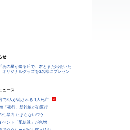
らせ
『あの星が降る丘で、君とまた出会いた
』オリジナルグッズを3名様にプレゼン
ニュース
浴で3人が流される 1人死亡
東海「夜行」新幹線が初運行
の性暴力 止まらないワケ
イベント「配信派」が急増
道でタクシーがビル突っ込む