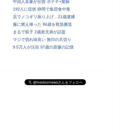
中国人富豪が伝授 ポテチ×紫蘇
192人に症状 静岡で集団食中毒
店でノコギリ振り上げ…21歳逮捕
服に燃え移った 86歳を救急搬送
まるで双子 2歳差兄弟が話題
マジで切れ味良い 無印の爪切り
9.5万人が注目 97歳の原爆の記憶