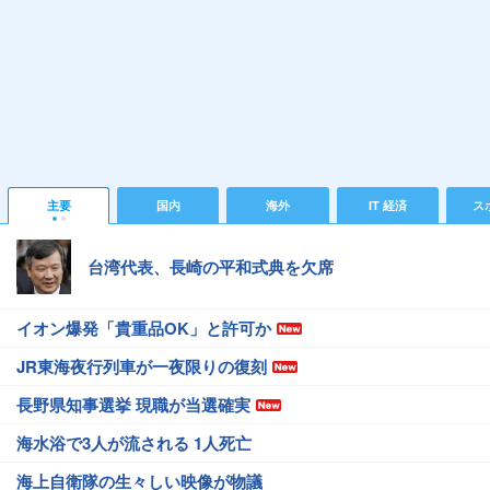
主要
国内
海外
IT 経済
ス
台湾代表、長崎の平和式典を欠席
イオン爆発「貴重品OK」と許可か
JR東海夜行列車が一夜限りの復刻
長野県知事選挙 現職が当選確実
海水浴で3人が流される 1人死亡
海上自衛隊の生々しい映像が物議