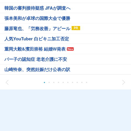
韓国の審判接待疑惑 JFAが調査へ
張本美和が卓球の国際大会で優勝
藤原竜也、「労務改善」アピール
人気YouTuber 白ビキニ加工否定
重岡大毅&濱田崇裕 結婚W発表
パー子の認知症 老老介護に不安
山崎怜奈、突然妊娠だけ公表の訳