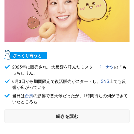
ざっくり言うと
2025年に販売され、大反響を呼んだミスター
ドーナツ
の「も
っちゅりん」
6月3日から期間限定で復活販売がスタートし、
SNS
上でも反
響が広がっている
当日は
台風
の影響で悪天候だったが、1時間待ちの列ができて
いたところも
続きを読む