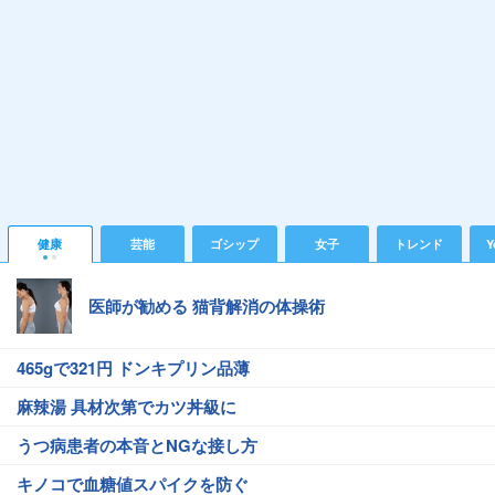
健康
芸能
ゴシップ
女子
トレンド
Y
医師が勧める 猫背解消の体操術
465gで321円 ドンキプリン品薄
麻辣湯 具材次第でカツ丼級に
うつ病患者の本音とNGな接し方
キノコで血糖値スパイクを防ぐ