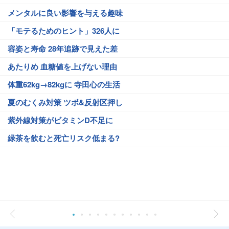
メンタルに良い影響を与える趣味
「モテるためのヒント」326人に
容姿と寿命 28年追跡で見えた差
あたりめ 血糖値を上げない理由
体重62kg→82kgに 寺田心の生活
夏のむくみ対策 ツボ&反射区押し
紫外線対策がビタミンD不足に
緑茶を飲むと死亡リスク低まる?