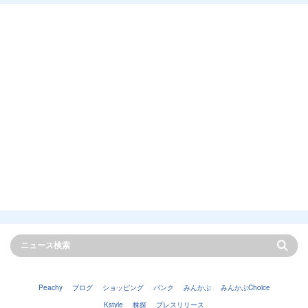
Peachy
ブログ
ショッピング
バンク
みんかぶ
みんかぶChoice
Kstyle
株探
プレスリリース