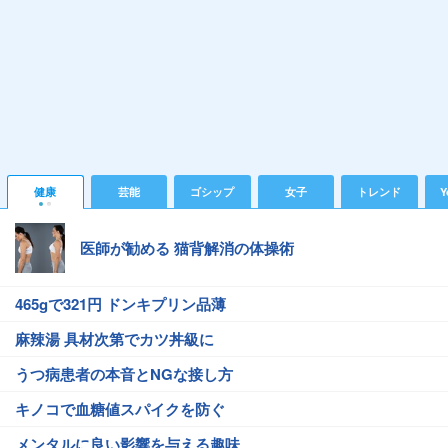
健康
芸能
ゴシップ
女子
トレンド
Y
医師が勧める 猫背解消の体操術
465gで321円 ドンキプリン品薄
麻辣湯 具材次第でカツ丼級に
うつ病患者の本音とNGな接し方
キノコで血糖値スパイクを防ぐ
メンタルに良い影響を与える趣味