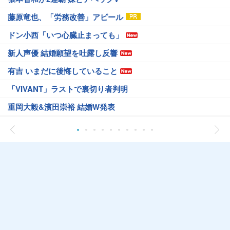
藤原竜也、「労務改善」アピール
ドン小西「いつ心臓止まっても」
新人声優 結婚願望を吐露し反響
有吉 いまだに後悔していること
「VIVANT」ラストで裏切り者判明
重岡大毅&濱田崇裕 結婚W発表