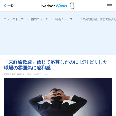
一覧
>
>
>
「未経験歓迎」信じて応募し
ニューストップ
国内ニュース
社会ニュース
「未経験歓迎」信じて応募したのに ピリピリした
職場の雰囲気に違和感
2026年6月6日 17時0分
写真：J-CASTニュース