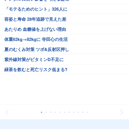
「モテるためのヒント」326人に
容姿と寿命 28年追跡で見えた差
あたりめ 血糖値を上げない理由
体重62kg→82kgに 寺田心の生活
夏のむくみ対策 ツボ&反射区押し
紫外線対策がビタミンD不足に
緑茶を飲むと死亡リスク低まる?