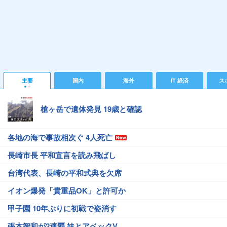
主要
国内
海外
IT 経済
ス
槍ヶ岳で遺体発見 19歳と確認
各地の海で事故相次ぐ 4人死亡
長崎市長 平和宣言を読み飛ばし
台湾代表、長崎の平和式典を欠席
イオン爆発「貴重品OK」と許可か
甲子園 10年ぶりに初戦で姿消す
張本智和が2連覇 妹とアベックV