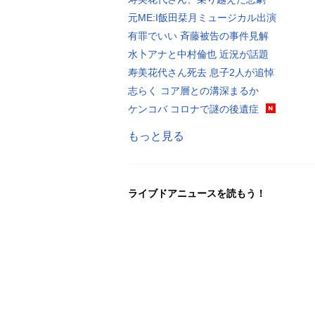
元ME:I飯田栞月ミュージカル出演
有罪でいい 斉藤被告の事件見解
水卜アナと中村倫也 近況が話題
寿美花代さん死去 息子2人が追悼
志らく コア層との溝深まるか
ケンコバ コロナで謎の後遺症
もっと見る
ライブドアニュースを読もう！