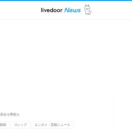
の面会を懇願も
脱税
ゴシップ
エンタメ・芸能ニュース