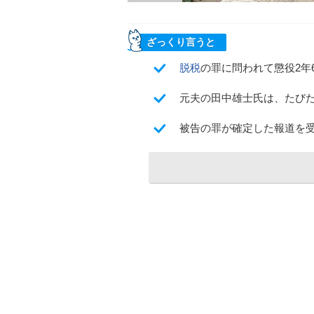
ざっくり言うと
脱税
の罪に問われて懲役2年
元夫の田中雄士氏は、たびた
被告の罪が確定した報道を