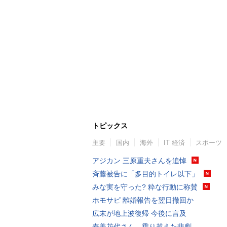
トピックス
主要
国内
海外
IT 経済
スポーツ
アジカン 三原重夫さんを追悼
斉藤被告に「多目的トイレ以下」
みな実を守った? 粋な行動に称賛
ホモサピ 離婚報告を翌日撤回か
広末が地上波復帰 今後に言及
寿美花代さん、乗り越えた悲劇