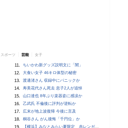
スポーツ
芸能
女子
11.
ちいかわ新グッズ説明文に「闇」
12.
大食い女子 46キロ体型の秘密
13.
渡邊渚さん 収録中にパニックか
14.
寿美花代さん死去 息子2人が追悼
15.
山口達也 8年ぶり楽器姿に感涙か
16.
乙武氏 不倫後に評判が逆転か
17.
広末が地上波復帰 今後に言及
18.
桐谷さん がん後悔「千円位」か
19.
【横浜】みなとみらい夏限定 赤レンガ倉庫広場で「ディスコ」開幕へ…石野卓球も登場【概要・出演スケジュールなど】