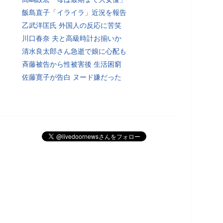
飯島直子「イライラ」近況を報告
乙武洋匡氏 外国人の反応に苦笑
川口春奈 夫と高級時計お揃いか
清水良太郎さん急逝で娘に心配も
斉藤被告から性被害後 生活困窮
佐藤寛子が告白 ヌード嫌だった