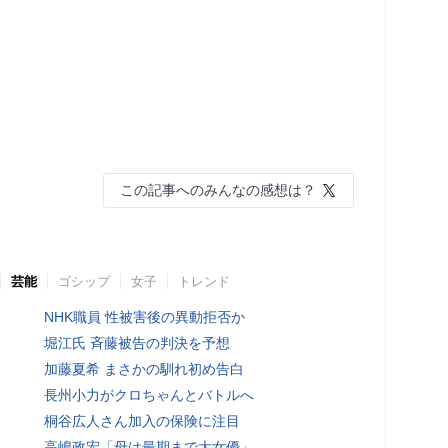
この記事へのみんなの感想は？
芸能
ゴシップ
女子
トレンド
NHK職員 性被害後の異動拒否か
堀江氏 斉藤被告の判決を予想
加藤夏希 まさかの馴れ初め告白
長州小力がクロちゃんとバトルへ
桐谷広人さん加入の保険に注目
高嶋政宏「母は最期まで大女優」