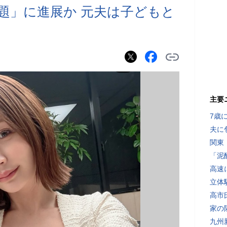
題」に進展か 元夫は子どもと
主要
7歳
夫に
関東
「泥
高速
立体
高市
家の
九州