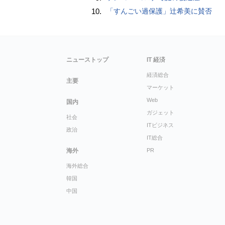
10.
「すんごい過保護」辻希美に賛否
ニューストップ
IT 経済
経済総合
主要
マーケット
Web
国内
ガジェット
社会
ITビジネス
政治
IT総合
海外
PR
海外総合
韓国
中国