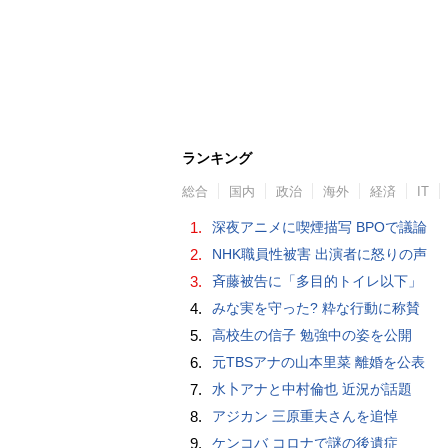
ランキング
総合
国内
政治
海外
経済
IT
1.
深夜アニメに喫煙描写 BPOで議論
2.
NHK職員性被害 出演者に怒りの声
3.
斉藤被告に「多目的トイレ以下」
4.
みな実を守った? 粋な行動に称賛
5.
高校生の信子 勉強中の姿を公開
6.
元TBSアナの山本里菜 離婚を公表
7.
水卜アナと中村倫也 近況が話題
8.
アジカン 三原重夫さんを追悼
9.
ケンコバ コロナで謎の後遺症