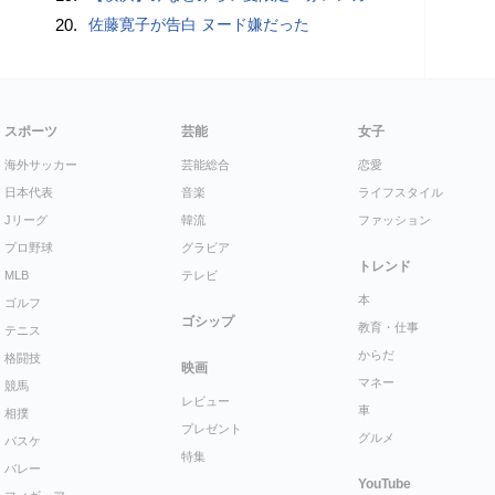
20.
佐藤寛子が告白 ヌード嫌だった
スポーツ
芸能
女子
海外サッカー
芸能総合
恋愛
日本代表
音楽
ライフスタイル
Jリーグ
韓流
ファッション
プロ野球
グラビア
トレンド
MLB
テレビ
本
ゴルフ
ゴシップ
教育・仕事
テニス
からだ
格闘技
映画
マネー
競馬
レビュー
車
相撲
プレゼント
グルメ
バスケ
特集
バレー
YouTube