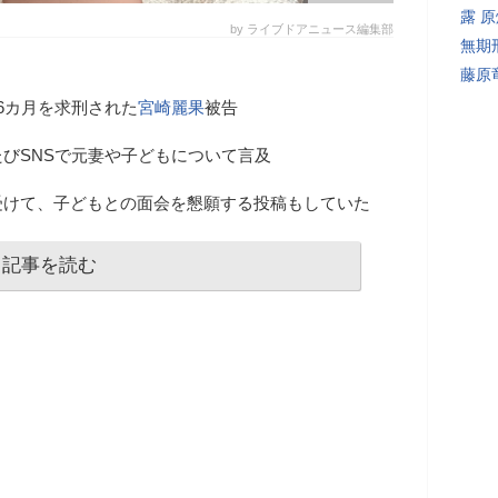
露 
by ライブドアニュース編集部
無期
藤原
6カ月を求刑された
宮崎麗果
被告
びSNSで元妻や子どもについて言及
受けて、子どもとの面会を懇願する投稿もしていた
記事を読む