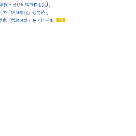
原爆投下巡り広島市長を批判
刑の「終身刑化」傾向続く
竜也「労務改善」をアピール