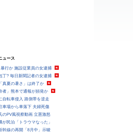
ニュース
に暴行か 施設従業員の女逮捕
包丁? 毎日新聞記者の女逮捕
「真夏の暑さ」は終了か
酔者」熊本で通報が頻発か
に自転車侵入 路側帯を逆走
駐車場から車落下 夫婦死傷
氏のPV風視察動画 立憲激怒
隣が民泊「トラウマなった」
新幹線の再開「8月中」示唆