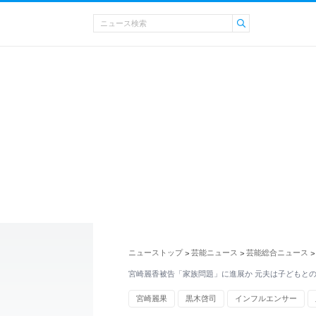
ニューストップ
芸能ニュース
芸能総合ニュース
>
>
>
宮崎麗香被告「家族問題」に進展か 元夫は子どもと
宮崎麗果
黒木啓司
インフルエンサー