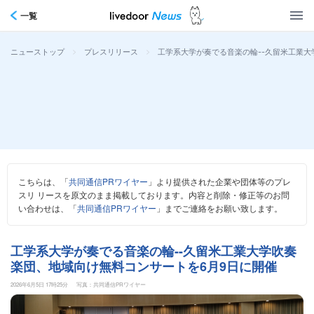
一覧
>
>
工学系大学が奏でる音楽の輪--久留米工業大
ニューストップ
プレスリリース
こちらは、「
共同通信PRワイヤー
」より提供された企業や団体等のプレ
スリ リースを原文のまま掲載しております。内容と削除・修正等のお問
い合わせは、「
共同通信PRワイヤー
」までご連絡をお願い致します。
工学系大学が奏でる音楽の輪--久留米工業大学吹奏
楽団、地域向け無料コンサートを6月9日に開催
2026年6月5日 17時25分
写真：共同通信PRワイヤー