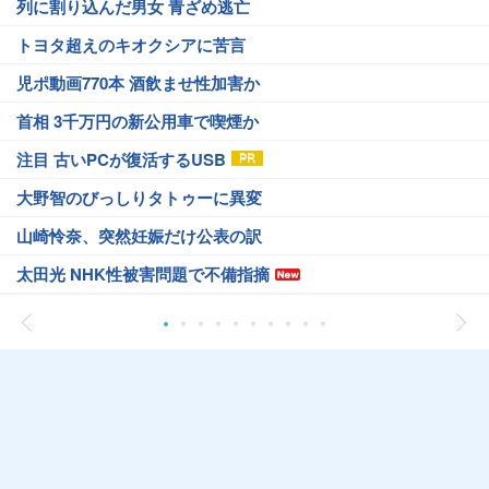
列に割り込んだ男女 青ざめ逃亡
トヨタ超えのキオクシアに苦言
児ポ動画770本 酒飲ませ性加害か
首相 3千万円の新公用車で喫煙か
注目 古いPCが復活するUSB
大野智のびっしりタトゥーに異変
山崎怜奈、突然妊娠だけ公表の訳
太田光 NHK性被害問題で不備指摘