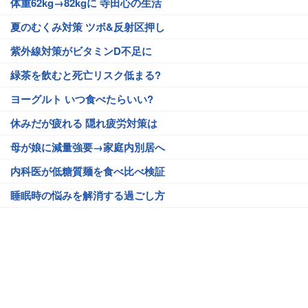
体重62kg→82kgに 寺田心の生活
夏のむくみ対策 ツボ&反射区押し
紫外線対策がビタミンD不足に
緑茶を飲むと死亡リスク低まる?
ヨーグルト いつ食べたらいい?
休みだが疲れる 隠れ疲労対策は
母が娘に減量強要→家庭内別居へ
内科医が低糖質麺を食べ比べ検証
睡眠時の悩みを解消する過ごし方