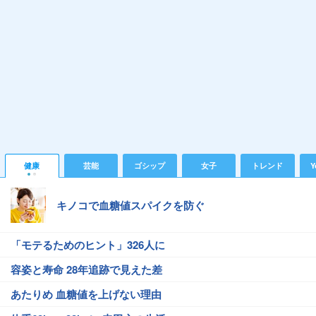
健康
芸能
ゴシップ
女子
トレンド
Y
キノコで血糖値スパイクを防ぐ
「モテるためのヒント」326人に
容姿と寿命 28年追跡で見えた差
あたりめ 血糖値を上げない理由