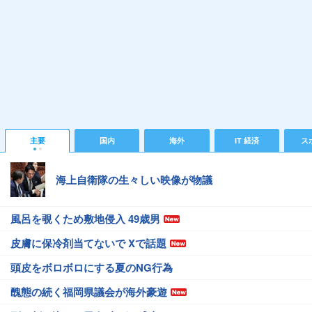
主要
国内
海外
IT 経済
ス
海上自衛隊の生々しい映像が物議
風呂を覗くため敷地侵入 49歳男
皮膚に保冷剤当てないで Xで話題
頭皮をボロボロにする夏のNG行為
醜態の続く福岡県議会が海外豪遊