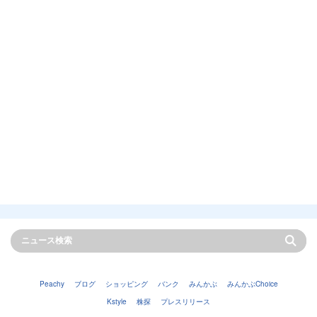
Peachy
ブログ
ショッピング
バンク
みんかぶ
みんかぶChoice
Kstyle
株探
プレスリリース