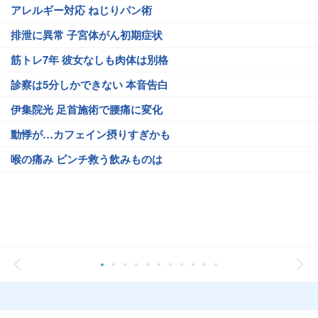
アレルギー対応 ねじりパン術
排泄に異常 子宮体がん初期症状
筋トレ7年 彼女なしも肉体は別格
診察は5分しかできない 本音告白
伊集院光 足首施術で腰痛に変化
動悸が…カフェイン摂りすぎかも
喉の痛み ピンチ救う飲みものは