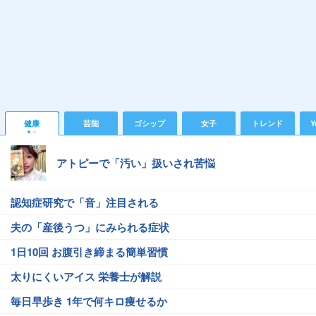
健康
芸能
ゴシップ
女子
トレンド
Y
アトピーで「汚い」扱いされ苦悩
認知症研究で「音」注目される
夫の「産後うつ」にみられる症状
1日10回 お腹引き締まる簡単習慣
太りにくいアイス 栄養士が解説
毎日早歩き 1年で何キロ痩せるか