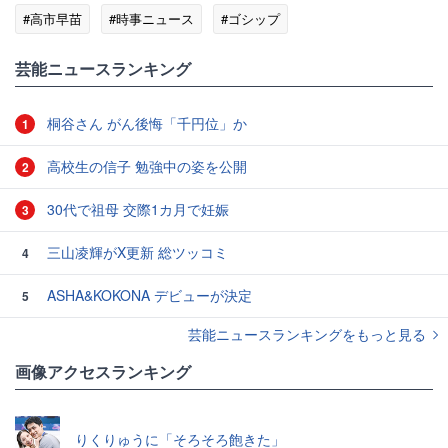
#高市早苗
#時事ニュース
#ゴシップ
芸能ニュースランキング
桐谷さん がん後悔「千円位」か
1
高校生の信子 勉強中の姿を公開
2
30代で祖母 交際1カ月で妊娠
3
三山凌輝がX更新 総ツッコミ
4
ASHA&KOKONA デビューが決定
5
芸能ニュースランキングをもっと見る
画像アクセスランキング
りくりゅうに「そろそろ飽きた」