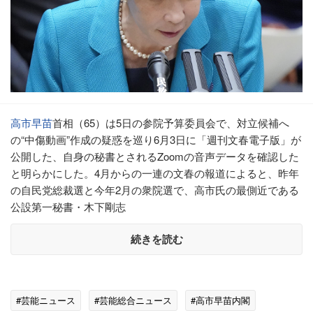
高市早苗
首相（65）は5日の参院予算委員会で、対立候補へ
の“中傷動画”作成の疑惑を巡り6月3日に「週刊文春電子版」が
公開した、自身の秘書とされるZoomの音声データを確認した
と明らかにした。4月からの一連の文春の報道によると、昨年
の自民党総裁選と今年2月の衆院選で、高市氏の最側近である
公設第一秘書・木下剛志
続きを読む
#芸能ニュース
#芸能総合ニュース
#高市早苗内閣