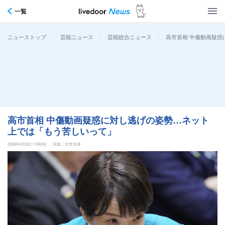
一覧
>
>
>
高市首相 中傷動画疑惑
ニューストップ
芸能ニュース
芸能総合ニュース
高市首相 中傷動画疑惑に対し逃げの姿勢…ネット
上では「もう苦しいって」
2026年6月6日 11時0分
写真：女性自身