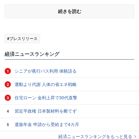
続きを読む
#プレスリリース
経済ニュースランキング
シニアが夜行バス利用 体験語る
1
運動より代謝 人体の省エネ戦略
2
住宅ローン 金利上昇で30代直撃
3
習近平政権 日本製材料を断てず
4
遺族年金 申請から受給まで4カ月
5
経済ニュースランキングをもっと見る