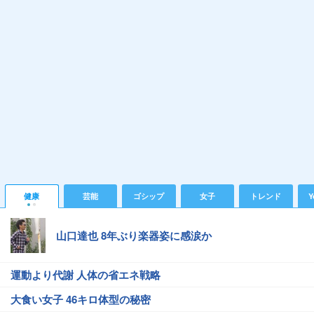
健康
芸能
ゴシップ
女子
トレンド
Y
山口達也 8年ぶり楽器姿に感涙か
運動より代謝 人体の省エネ戦略
大食い女子 46キロ体型の秘密