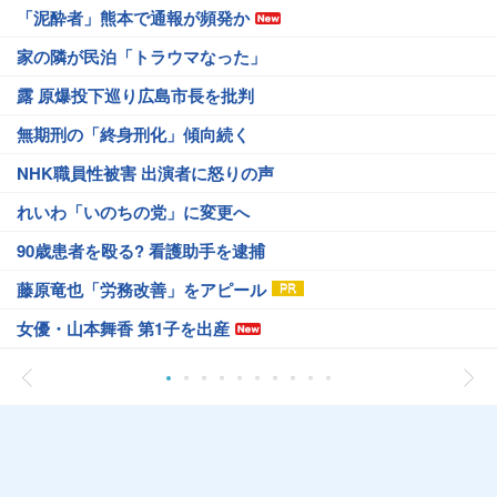
「泥酔者」熊本で通報が頻発か
家の隣が民泊「トラウマなった」
露 原爆投下巡り広島市長を批判
無期刑の「終身刑化」傾向続く
NHK職員性被害 出演者に怒りの声
れいわ「いのちの党」に変更へ
90歳患者を殴る? 看護助手を逮捕
藤原竜也「労務改善」をアピール
女優・山本舞香 第1子を出産