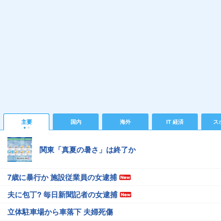
主要
国内
海外
IT 経済
ス
関東「真夏の暑さ」は終了か
7歳に暴行か 施設従業員の女逮捕
夫に包丁? 毎日新聞記者の女逮捕
立体駐車場から車落下 夫婦死傷