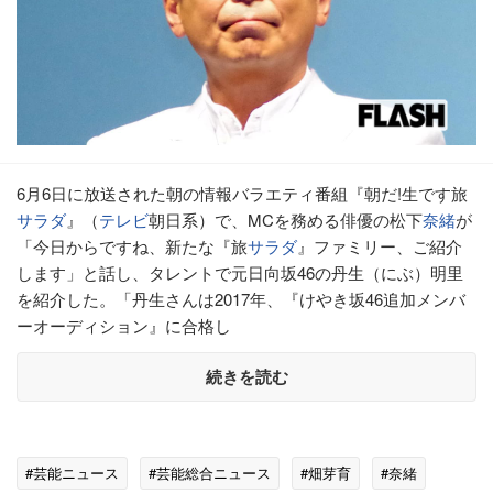
6月6日に放送された朝の情報バラエティ番組『朝だ!生です旅
サラダ
』（
テレビ
朝日系）で、MCを務める俳優の松下
奈緒
が
「今日からですね、新たな『旅
サラダ
』ファミリー、ご紹介
します」と話し、タレントで元日向坂46の丹生（にぶ）明里
を紹介した。「丹生さんは2017年、『けやき坂46追加メンバ
ーオーディション』に合格し
続きを読む
#芸能ニュース
#芸能総合ニュース
#畑芽育
#奈緒