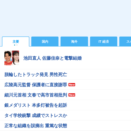
主要
国内
海外
IT 経済
ス
池田直人 佐藤佳奈と電撃結婚
脱輪したトラック発見 男性死亡
広陵高元監督 保護者に直接謝罪
細川元首相 文春で高市首相批判
銀メダリスト 本多灯被告を起訴
タイ学校銃撃 成績でストレスか
正常な組織を誤摘出 重篤な状態