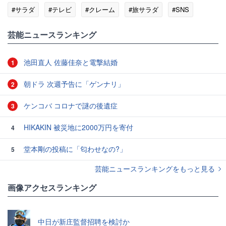
#サラダ
#テレビ
#クレーム
#旅サラダ
#SNS
#松下奈緒
芸能ニュースランキング
池田直人 佐藤佳奈と電撃結婚
1
朝ドラ 次週予告に「ゲンナリ」
2
ケンコバ コロナで謎の後遺症
3
HIKAKIN 被災地に2000万円を寄付
4
堂本剛の投稿に「匂わせなの?」
5
芸能ニュースランキングをもっと見る
画像アクセスランキング
中日が新庄監督招聘を検討か