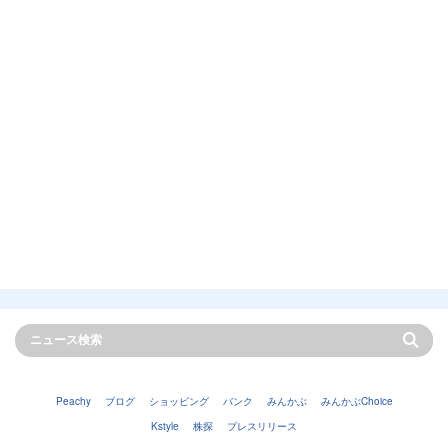
Peachy
ブログ
ショッピング
バンク
みんかぶ
みんかぶChoice
Kstyle
株探
プレスリリース