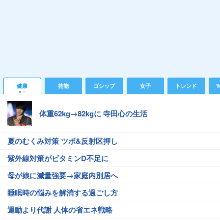
健康
芸能
ゴシップ
女子
トレンド
Y
体重62kg→82kgに 寺田心の生活
夏のむくみ対策 ツボ&反射区押し
紫外線対策がビタミンD不足に
母が娘に減量強要→家庭内別居へ
睡眠時の悩みを解消する過ごし方
運動より代謝 人体の省エネ戦略