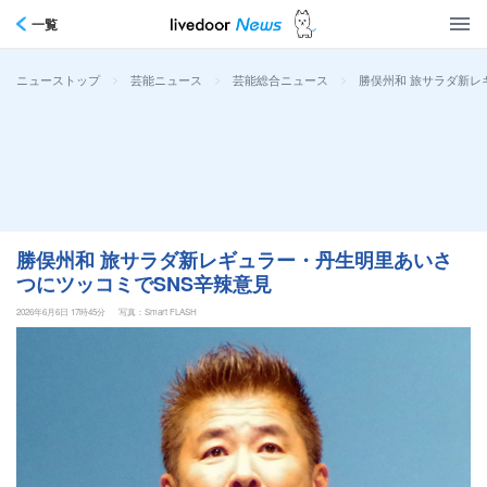
一覧
>
>
>
勝俣州和 旅サラダ新レ
ニューストップ
芸能ニュース
芸能総合ニュース
勝俣州和 旅サラダ新レギュラー・丹生明里あいさ
つにツッコミでSNS辛辣意見
2026年6月6日 17時45分
写真：Smart FLASH