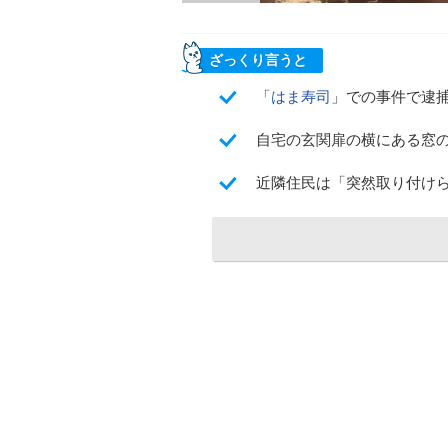
ざっくり言うと
「
はま寿司
」での事件で逮
自宅の玄関扉の横にある窓
近隣住民は「突然取り付け