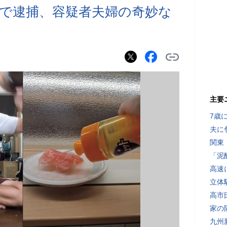
で逮捕、容疑者夫婦の奇妙な
主要
7歳
夫に
関東
「泥
高速
立体
高市
家の
九州