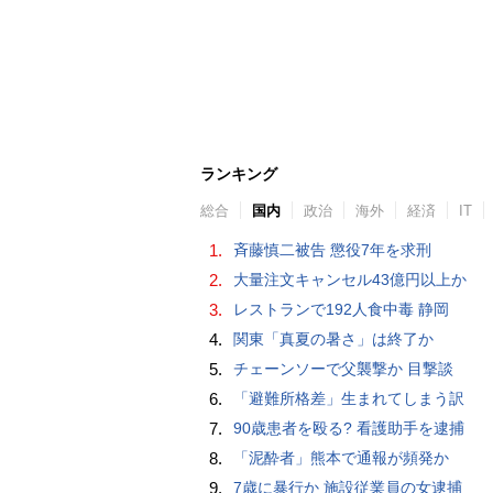
ランキング
総合
国内
政治
海外
経済
IT
1.
斉藤慎二被告 懲役7年を求刑
2.
大量注文キャンセル43億円以上か
3.
レストランで192人食中毒 静岡
4.
関東「真夏の暑さ」は終了か
5.
チェーンソーで父襲撃か 目撃談
6.
「避難所格差」生まれてしまう訳
7.
90歳患者を殴る? 看護助手を逮捕
8.
「泥酔者」熊本で通報が頻発か
9.
7歳に暴行か 施設従業員の女逮捕