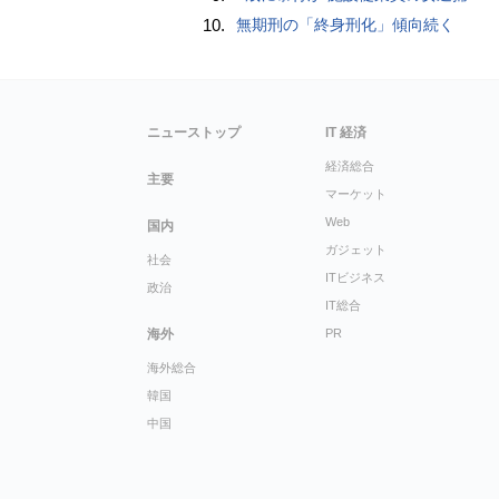
10.
無期刑の「終身刑化」傾向続く
ニューストップ
IT 経済
経済総合
主要
マーケット
Web
国内
ガジェット
社会
ITビジネス
政治
IT総合
海外
PR
海外総合
韓国
中国