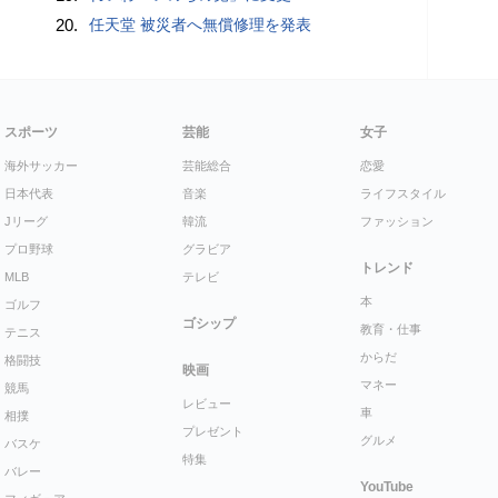
20.
任天堂 被災者へ無償修理を発表
スポーツ
芸能
女子
海外サッカー
芸能総合
恋愛
日本代表
音楽
ライフスタイル
Jリーグ
韓流
ファッション
プロ野球
グラビア
トレンド
MLB
テレビ
本
ゴルフ
ゴシップ
教育・仕事
テニス
からだ
格闘技
映画
マネー
競馬
レビュー
車
相撲
プレゼント
グルメ
バスケ
特集
バレー
YouTube