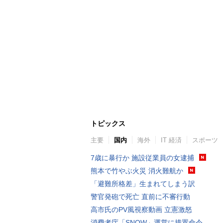
トピックス
主要
国内
海外
IT 経済
スポーツ
7歳に暴行か 施設従業員の女逮捕
熊本で竹やぶ火災 消火難航か
「避難所格差」生まれてしまう訳
警官発砲で死亡 直前に不審行動
高市氏のPV風視察動画 立憲激怒
消費者庁「SNOW」運営に措置命令