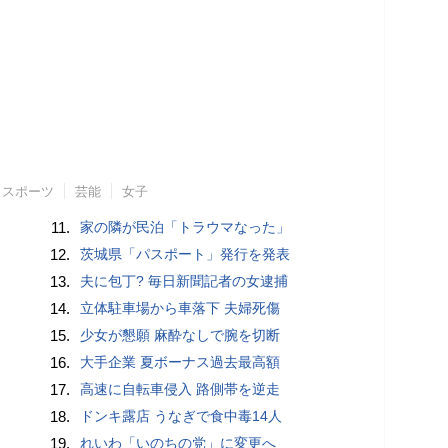
スポーツ
芸能
女子
11.
家の隣が民泊「トラウマなった」
12.
茨城県「パスポート」発行を発表
13.
夫に包丁? 毎日新聞記者の女逮捕
14.
立体駐車場から車落下 夫婦死傷
15.
少女が懇願 麻酔なしで腕を切断
16.
大手企業 夏ボーナス過去最高額
17.
高速に自転車侵入 路側帯を逆走
18.
ドンキ露店 うなぎで食中毒14人
19.
れいわ「いのちの党」に変更へ