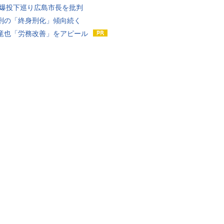
原爆投下巡り広島市長を批判
刑の「終身刑化」傾向続く
竜也「労務改善」をアピール