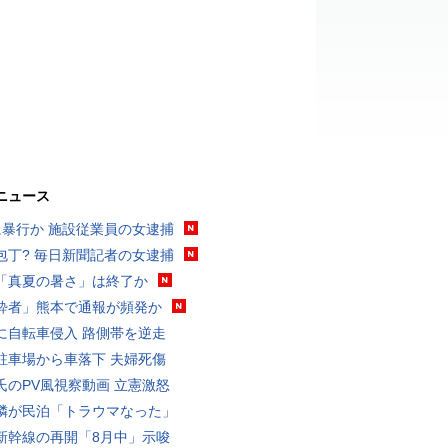
ニュース
に暴行か 施設従業員の女逮捕
包丁? 毎日新聞記者の女逮捕
「真夏の暑さ」は終了か
酔者」熊本で通報が頻発か
に自転車侵入 路側帯を逆走
駐車場から車落下 夫婦死傷
氏のPV風視察動画 立憲激怒
隣が民泊「トラウマなった」
新幹線の再開「8月中」示唆