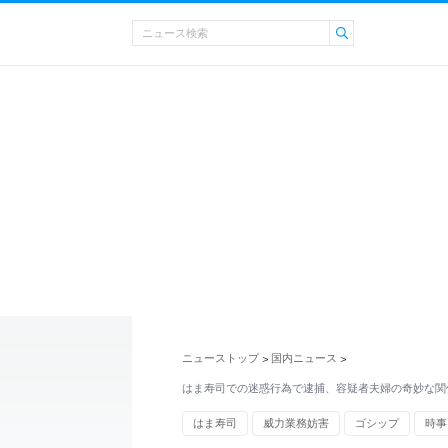
ニューストップ
国内ニュース
>
>
はま寿司での迷惑行為で逮捕、容疑者夫婦の奇妙な関
はま寿司
威力業務妨害
ゴシップ
時事