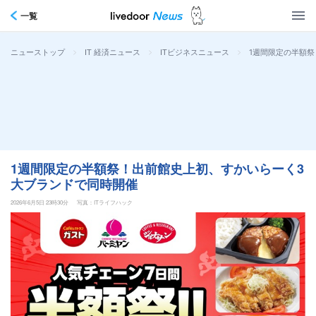
一覧
>
>
>
1週間限定の半額
ニューストップ
IT 経済ニュース
ITビジネスニュース
1週間限定の半額祭！出前館史上初、すかいらーく3
大ブランドで同時開催
2026年6月5日 23時30分
写真：ITライフハック