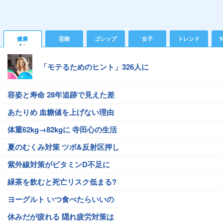
健康
芸能
ゴシップ
女子
トレンド
Y
「モテるためのヒント」326人に
容姿と寿命 28年追跡で見えた差
あたりめ 血糖値を上げない理由
体重62kg→82kgに 寺田心の生活
夏のむくみ対策 ツボ&反射区押し
紫外線対策がビタミンD不足に
緑茶を飲むと死亡リスク低まる?
ヨーグルト いつ食べたらいいの
休みだが疲れる 隠れ疲労対策は