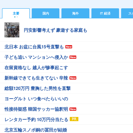
主要
国内
海外
IT 経済
ス
円安影響考えず 豪遊する家庭も
北日本 お盆に台風15号直撃も
子ども追い マンションへ侵入か
在留資格なし 越人が惨事起こす
新幹線できても生きてない 辛辣
総額120万円 豊胸した男性を直撃
ヨーグルト いつ食べたらいいの
性接待疑惑 韓国サッカー協釈明
レンタカー予約 10万円分当たる
北京五輪スノボ銅の冨田が結婚