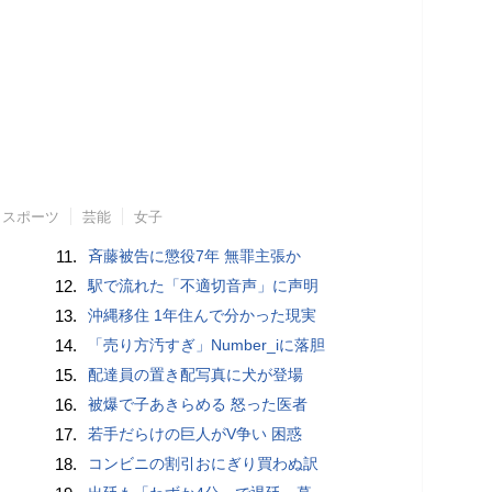
スポーツ
芸能
女子
11.
斉藤被告に懲役7年 無罪主張か
12.
駅で流れた「不適切音声」に声明
13.
沖縄移住 1年住んで分かった現実
14.
「売り方汚すぎ」Number_iに落胆
15.
配達員の置き配写真に犬が登場
16.
被爆で子あきらめる 怒った医者
17.
若手だらけの巨人がV争い 困惑
18.
コンビニの割引おにぎり買わぬ訳