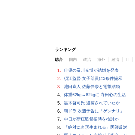
ランキング
総合
国内
政治
海外
経済
IT
1.
俳優の及川光博が結婚を発表
2.
須江監督 女子部員に3条件提示
3.
池田直人 佐藤佳奈と電撃結婚
4.
体重62kg→82kgに 寺田心の生活
5.
黒木啓司氏 逮捕されていたか
6.
朝ドラ 次週予告に「ゲンナリ」
7.
中日が新庄監督招聘を検討か
8.
「絶対に奇形生まれる」医師反対