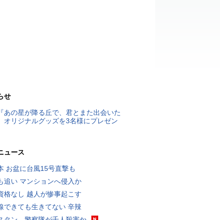
らせ
『あの星が降る丘で、君とまた出会いた
』オリジナルグッズを3名様にプレゼン
ニュース
本 お盆に台風15号直撃も
も追い マンションへ侵入か
資格なし 越人が惨事起こす
線できても生きてない 辛辣
スタン、警察隊が千人殺害か