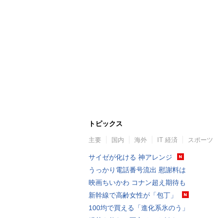
トピックス
主要
国内
海外
IT 経済
スポーツ
サイゼが化ける 神アレンジ
うっかり電話番号流出 慰謝料は
映画ちいかわ コナン超え期待も
新幹線で高齢女性が「包丁」
100均で買える「進化系氷のう」