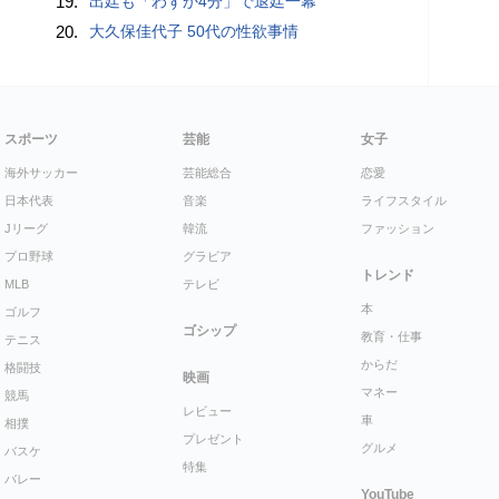
19.
出廷も「わずか4分」で退廷一幕
20.
大久保佳代子 50代の性欲事情
スポーツ
芸能
女子
海外サッカー
芸能総合
恋愛
日本代表
音楽
ライフスタイル
Jリーグ
韓流
ファッション
プロ野球
グラビア
トレンド
MLB
テレビ
本
ゴルフ
ゴシップ
教育・仕事
テニス
からだ
格闘技
映画
マネー
競馬
レビュー
車
相撲
プレゼント
グルメ
バスケ
特集
バレー
YouTube