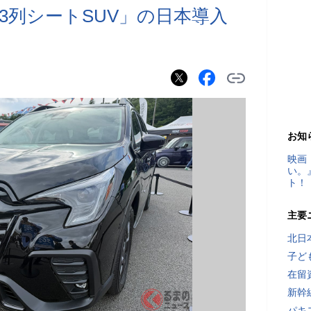
3列シートSUV」の日本導入
お知
映画
い。
ト！
主要
北日
子ど
在留
新幹
パキ