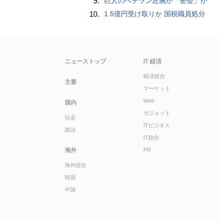
9.
巨人のベテラン左腕が「密会」か
10.
1.5億円受け取りか 国税職員処分
ニューストップ
IT 経済
経済総合
主要
マーケット
Web
国内
ガジェット
社会
ITビジネス
政治
IT総合
海外
PR
海外総合
韓国
中国