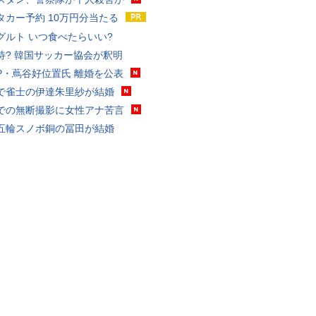
タカー予約 10万円分当たる
グルト いつ食べたらいい?
待? 韓国サッカー協会が釈明
P・蔦谷好位置氏 離婚を公表
で雀士の伊達朱里紗が結婚
での無断撮影に女性アナ苦言
五輪スノボ銅の冨田が結婚