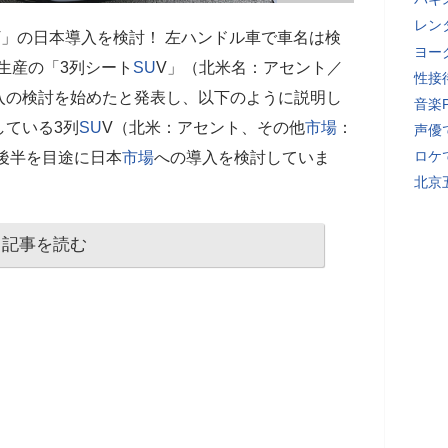
レン
V」の日本導入を検討！ 左ハンドル車で車名は検
ヨー
国生産の「3列シート
SU
V」（北米名：アセント／
性接
入の検討を始めたと発表し、以下のように説明し
音楽
している3列
SU
V（北米：アセント、その他
市場
：
声優
ロケ
年後半を目途に日本
市場
への導入を検討していま
北京
記事を読む