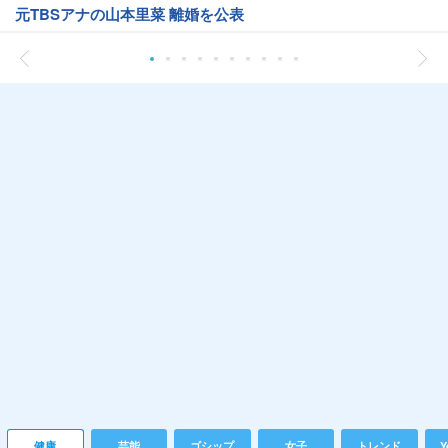
元TBSアナの山本里菜 離婚を公表
健康
芸能
ゴシップ
女子
トレンド
Y