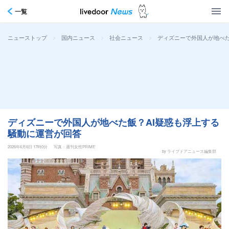
一覧
>
>
>
ディズニーで外国人が地べた
ニューストップ
国内ニュース
社会ニュース
ディズニーで外国人が地べた飯？AI疑惑も浮上する
騒動に運営が回答
2026年6月6日 17時0分
写真：週刊女性PRIME
by ライブドアニュース編集部