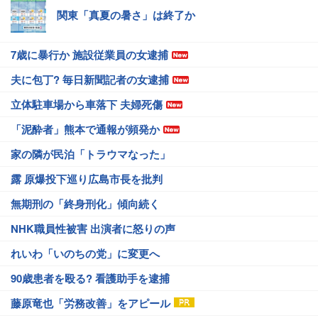
関東「真夏の暑さ」は終了か
7歳に暴行か 施設従業員の女逮捕
夫に包丁? 毎日新聞記者の女逮捕
立体駐車場から車落下 夫婦死傷
「泥酔者」熊本で通報が頻発か
家の隣が民泊「トラウマなった」
露 原爆投下巡り広島市長を批判
無期刑の「終身刑化」傾向続く
NHK職員性被害 出演者に怒りの声
れいわ「いのちの党」に変更へ
90歳患者を殴る? 看護助手を逮捕
藤原竜也「労務改善」をアピール