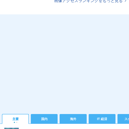
画像アクセスランキングをもっと見る
主要
国内
海外
IT 経済
ス