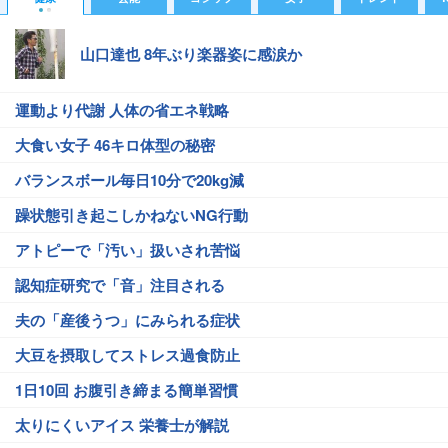
山口達也 8年ぶり楽器姿に感涙か
運動より代謝 人体の省エネ戦略
大食い女子 46キロ体型の秘密
バランスボール毎日10分で20kg減
躁状態引き起こしかねないNG行動
アトピーで「汚い」扱いされ苦悩
認知症研究で「音」注目される
夫の「産後うつ」にみられる症状
大豆を摂取してストレス過食防止
1日10回 お腹引き締まる簡単習慣
太りにくいアイス 栄養士が解説