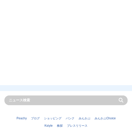
Peachy
ブログ
ショッピング
バンク
みんかぶ
みんかぶChoice
Kstyle
株探
プレスリリース