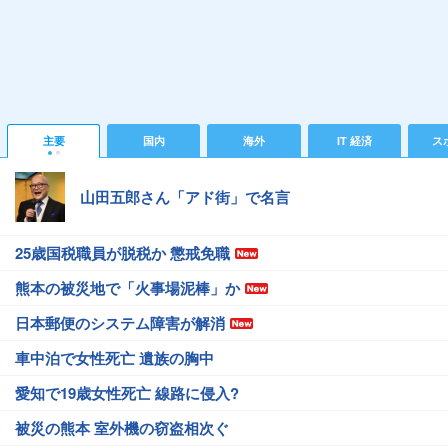
主要
国内
海外
IT 経済
ス
山田五郎さん「アド街」で名言
25歳国税職員が脱税か 懲戒免職
熊本の被災地で「火事場泥棒」か
日本郵便のシステム障害が解消
車中泊で女性死亡 遺族の胸中
愛知で19歳女性死亡 線路に侵入?
被災の熊本 室外機の窃盗相次ぐ