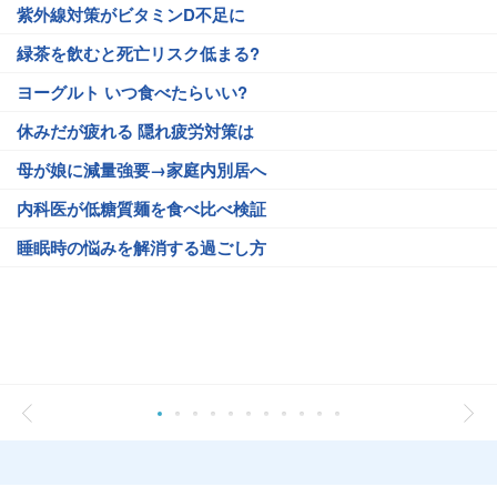
紫外線対策がビタミンD不足に
緑茶を飲むと死亡リスク低まる?
ヨーグルト いつ食べたらいい?
休みだが疲れる 隠れ疲労対策は
母が娘に減量強要→家庭内別居へ
内科医が低糖質麺を食べ比べ検証
睡眠時の悩みを解消する過ごし方