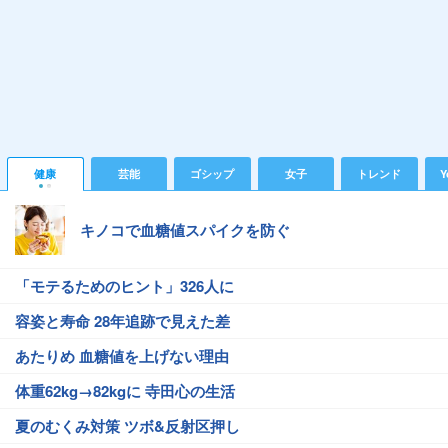
健康
芸能
ゴシップ
女子
トレンド
Y
キノコで血糖値スパイクを防ぐ
「モテるためのヒント」326人に
容姿と寿命 28年追跡で見えた差
あたりめ 血糖値を上げない理由
体重62kg→82kgに 寺田心の生活
夏のむくみ対策 ツボ&反射区押し