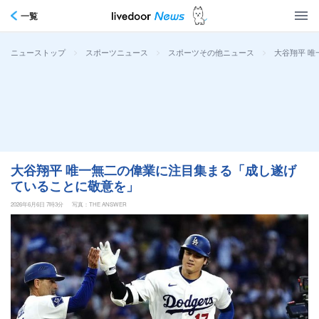
一覧
>
>
>
大谷翔平 
ニューストップ
スポーツニュース
スポーツその他ニュース
大谷翔平 唯一無二の偉業に注目集まる「成し遂げ
ていることに敬意を」
2026年6月6日 7時3分
写真：THE ANSWER