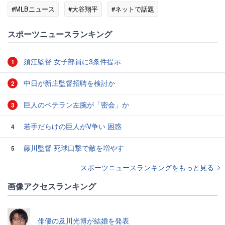
#MLBニュース
#大谷翔平
#ネットで話題
スポーツニュースランキング
須江監督 女子部員に3条件提示
1
中日が新庄監督招聘を検討か
2
巨人のベテラン左腕が「密会」か
3
若手だらけの巨人がV争い 困惑
4
藤川監督 死球口撃で敵を増やす
5
スポーツニュースランキングをもっと見る
画像アクセスランキング
俳優の及川光博が結婚を発表