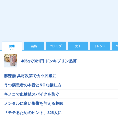
健康
芸能
ゴシップ
女子
トレンド
Y
465gで321円 ドンキプリン品薄
麻辣湯 具材次第でカツ丼級に
うつ病患者の本音とNGな接し方
キノコで血糖値スパイクを防ぐ
メンタルに良い影響を与える趣味
「モテるためのヒント」326人に