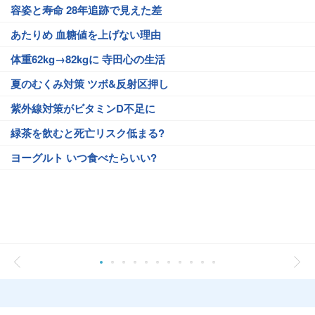
容姿と寿命 28年追跡で見えた差
あたりめ 血糖値を上げない理由
体重62kg→82kgに 寺田心の生活
夏のむくみ対策 ツボ&反射区押し
紫外線対策がビタミンD不足に
緑茶を飲むと死亡リスク低まる?
ヨーグルト いつ食べたらいい?