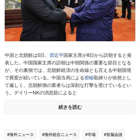
中国と北朝鮮は5日、
習近平
国家主席が8日から訪朝すると発
表した。中国国家主席の訪朝は中朝関係の重要な節目となる
が、その裏側では、北朝鮮経済の生命線とも言える中朝国境
で異変が続いている。中国当局による
密輸
取締りが依然とし
て厳しく、北朝鮮側の業者らは深刻な打撃を受けているとい
う。デイリーNKの消息筋によると
続きを読む
#海外ニュース
#海外総合ニュース
#市場
#首脳会談