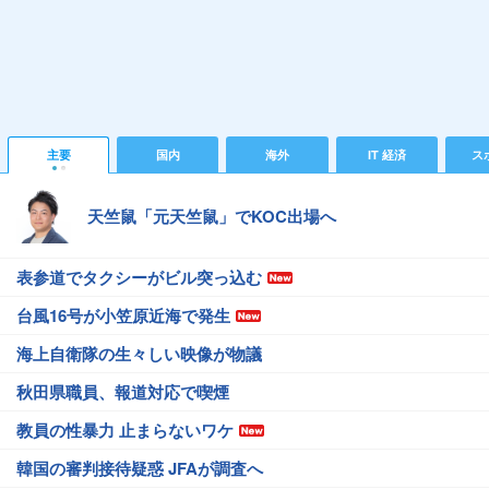
主要
国内
海外
IT 経済
ス
天竺鼠「元天竺鼠」でKOC出場へ
表参道でタクシーがビル突っ込む
台風16号が小笠原近海で発生
海上自衛隊の生々しい映像が物議
秋田県職員、報道対応で喫煙
教員の性暴力 止まらないワケ
韓国の審判接待疑惑 JFAが調査へ