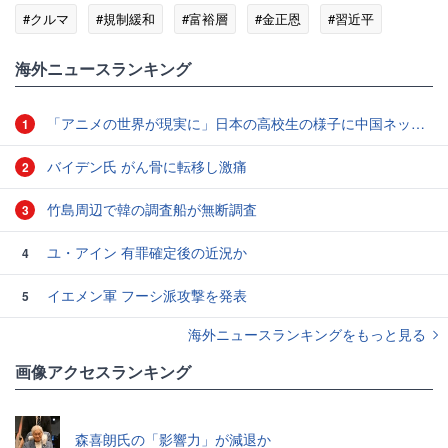
#クルマ
#規制緩和
#富裕層
#金正恩
#習近平
#密輸
海外ニュースランキング
「アニメの世界が現実に」日本の高校生の様子に中国ネット「青春」「うらやましい」
1
バイデン氏 がん骨に転移し激痛
2
竹島周辺で韓の調査船が無断調査
3
ユ・アイン 有罪確定後の近況か
4
イエメン軍 フーシ派攻撃を発表
5
海外ニュースランキングをもっと見る
画像アクセスランキング
森喜朗氏の「影響力」が減退か