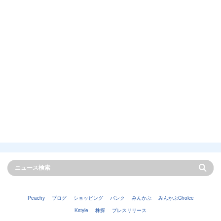
Peachy
ブログ
ショッピング
バンク
みんかぶ
みんかぶChoice
Kstyle
株探
プレスリリース