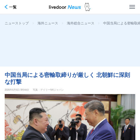
一覧
>
>
>
中国当局による密輸取締
ニューストップ
海外ニュース
海外総合ニュース
中国当局による密輸取締りが厳しく 北朝鮮に深刻
な打撃
2026年6月6日 5時44分
写真：デイリーNKジャパン