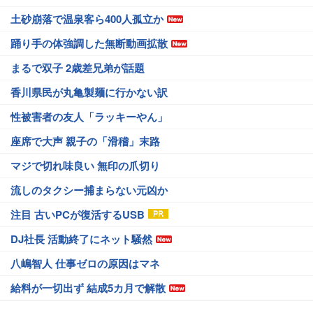
土砂崩落で温泉客ら400人孤立か
踊り手の体強調した無断動画拡散
まるで双子 2歳差兄弟が話題
香川県民が丸亀製麺に行かない訳
性被害者の友人「ラッキーやん」
座席で大声 親子の「滑稽」末路
マジで切れ味良い 無印の爪切り
流しのタクシー捕まらない元凶か
注目 古いPCが復活するUSB
DJ社長 活動終了にネット騒然
八嶋智人 仕事ゼロの原因はマネ
給料が一切出ず 結成5カ月で解散