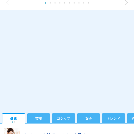
健康
芸能
ゴシップ
女子
トレンド
Y