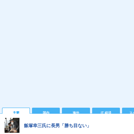
主要
国内
海外
IT 経済
ス
飯塚幸三氏に長男「勝ち目ない」