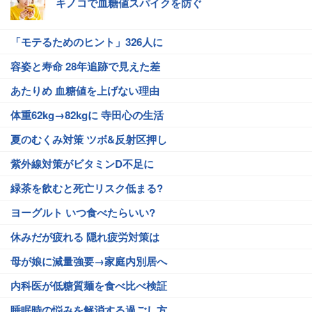
キノコで血糖値スパイクを防ぐ
「モテるためのヒント」326人に
容姿と寿命 28年追跡で見えた差
あたりめ 血糖値を上げない理由
体重62kg→82kgに 寺田心の生活
夏のむくみ対策 ツボ&反射区押し
紫外線対策がビタミンD不足に
緑茶を飲むと死亡リスク低まる?
ヨーグルト いつ食べたらいい?
休みだが疲れる 隠れ疲労対策は
母が娘に減量強要→家庭内別居へ
内科医が低糖質麺を食べ比べ検証
睡眠時の悩みを解消する過ごし方