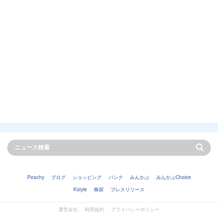
Peachy
ブログ
ショッピング
バンク
みんかぶ
みんかぶChoice
Kstyle
株探
プレスリリース
運営会社
利用規約
プライバシーポリシー