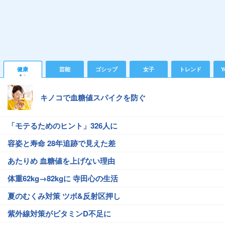
健康
芸能
ゴシップ
女子
トレンド
Y
キノコで血糖値スパイクを防ぐ
「モテるためのヒント」326人に
容姿と寿命 28年追跡で見えた差
あたりめ 血糖値を上げない理由
体重62kg→82kgに 寺田心の生活
夏のむくみ対策 ツボ&反射区押し
紫外線対策がビタミンD不足に