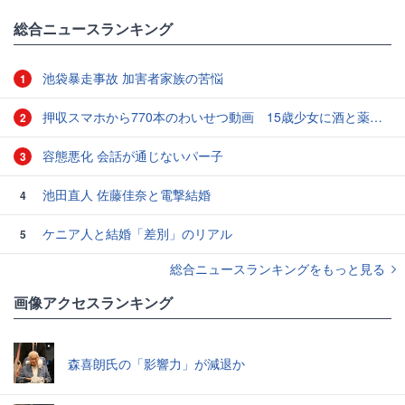
総合ニュースランキング
池袋暴走事故 加害者家族の苦悩
1
押収スマホから770本のわいせつ動画 15歳少女に酒と薬飲ませ性的暴行か 54歳男を再逮捕 「薬もありますよ」とSNSで誘い出し
2
容態悪化 会話が通じないパー子
3
池田直人 佐藤佳奈と電撃結婚
4
ケニア人と結婚「差別」のリアル
5
総合ニュースランキングをもっと見る
画像アクセスランキング
森喜朗氏の「影響力」が減退か