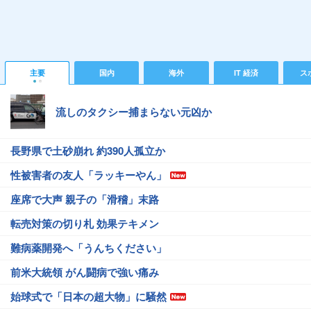
主要
国内
海外
IT 経済
ス
流しのタクシー捕まらない元凶か
長野県で土砂崩れ 約390人孤立か
性被害者の友人「ラッキーやん」
座席で大声 親子の「滑稽」末路
転売対策の切り札 効果テキメン
難病薬開発へ「うんちください」
前米大統領 がん闘病で強い痛み
始球式で「日本の超大物」に騒然