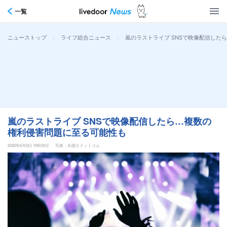
一覧
>
>
嵐のラストライブ SNSで映像配信した
ニューストップ
ライフ総合ニュース
嵐のラストライブ SNSで映像配信したら…複数の
権利侵害問題に至る可能性も
2026年6月6日 10時32分
写真：弁護士ドットコム