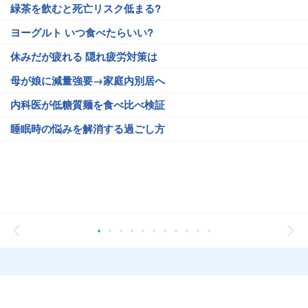
緑茶を飲むと死亡リスク低まる?
ヨーグルト いつ食べたらいい?
休みだが疲れる 隠れ疲労対策は
母が娘に減量強要→家庭内別居へ
内科医が低糖質麺を食べ比べ検証
睡眠時の悩みを解消する過ごし方