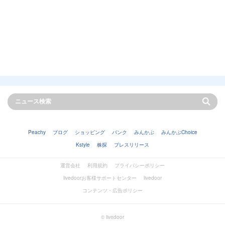
Peachy
ブログ
ショッピング
バンク
みんかぶ
みんかぶChoice
Kstyle
株探
プレスリリース
運営会社
利用規約
プライバシーポリシー
livedoorお客様サポートセンター
livedoor
コンテンツ・広告ポリシー
© livedoor