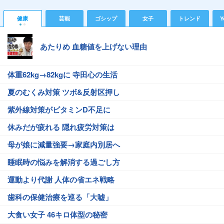
健康
芸能
ゴシップ
女子
トレンド
Y
あたりめ 血糖値を上げない理由
体重62kg→82kgに 寺田心の生活
夏のむくみ対策 ツボ&反射区押し
紫外線対策がビタミンD不足に
休みだが疲れる 隠れ疲労対策は
母が娘に減量強要→家庭内別居へ
睡眠時の悩みを解消する過ごし方
運動より代謝 人体の省エネ戦略
歯科の保健治療を巡る「大嘘」
大食い女子 46キロ体型の秘密