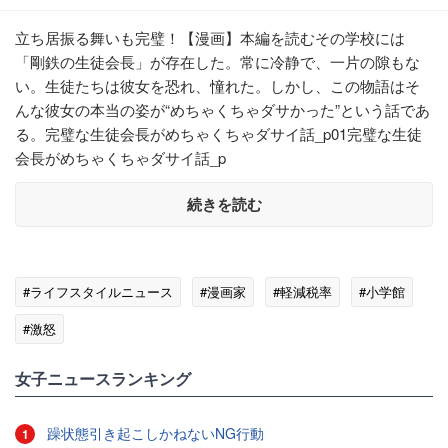
立ち居振る舞いも完璧！【漫画】本編を読むその学校には
「剛鉄の生徒会長」が存在した。常に冷静で、一片の隙もな
い。生徒たちは彼女を恐れ、憧れた。しかし、この物語はそ
んな彼女の本当の姿が“めちゃくちゃダサかった”という話であ
る。完璧な生徒会長がめちゃくちゃダサイ話_p01完璧な生徒
会長がめちゃくちゃダサイ話_p
続きを読む
#ライフスタイルニュース
#漫画家
#軽減税率
#小学館
#激怒
女子ニュースランキング
躁状態引き起こしかねないNG行動
1