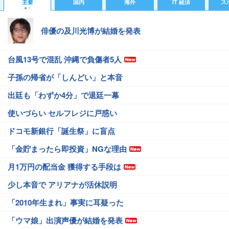
主要
国内
海外
IT 経済
ス
俳優の及川光博が結婚を発表
台風13号で混乱 沖縄で負傷者5人
子孫の帰省が「しんどい」と本音
出廷も「わずか4分」で退廷一幕
使いづらい セルフレジに戸惑い
ドコモ新銀行「誕生祭」に盲点
「金貯まったら即投資」NGな理由
月1万円の配当金 獲得する手段は
少し本音で アリアナが活休説明
「2010年生まれ」事実に耳疑った
「ウマ娘」出演声優が結婚を発表