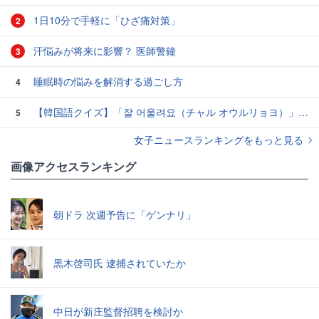
1日10分で手軽に「ひざ痛対策」
2
汗悩みが将来に影響？ 医師警鐘
3
睡眠時の悩みを解消する過ごし方
4
【韓国語クイズ】「잘 어울려요（チャル オウルリョヨ）」の意味は？褒め言葉です♡
5
女子ニュースランキングをもっと見る
画像アクセスランキング
朝ドラ 次週予告に「ゲンナリ」
黒木啓司氏 逮捕されていたか
中日が新庄監督招聘を検討か