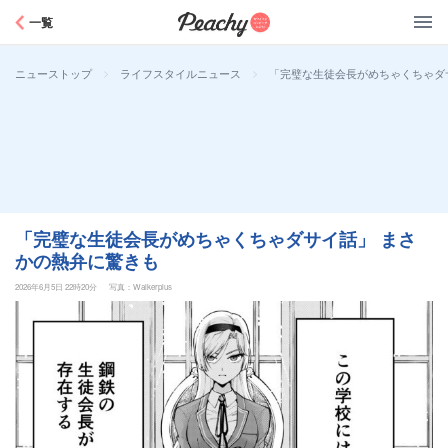
Peachy
一覧
>
>
「完璧な生徒会長がめちゃくちゃダ
ニューストップ
ライフスタイルニュース
「完璧な生徒会長がめちゃくちゃダサイ話」 まさ
かの熱弁に驚きも
2026年6月5日 22時20分
写真：Walkerplus