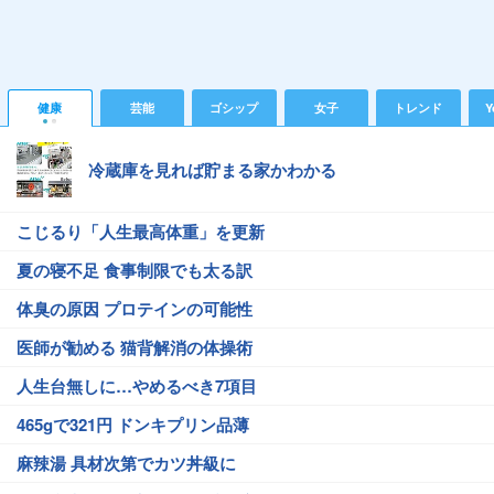
健康
芸能
ゴシップ
女子
トレンド
Y
冷蔵庫を見れば貯まる家かわかる
こじるり「人生最高体重」を更新
夏の寝不足 食事制限でも太る訳
体臭の原因 プロテインの可能性
医師が勧める 猫背解消の体操術
人生台無しに…やめるべき7項目
465gで321円 ドンキプリン品薄
麻辣湯 具材次第でカツ丼級に