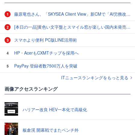
藤原竜也さん、「SKYSEA Client View」新CMで「AI労務改善」をアピール 働き方をAIが分析したら「すぐに休んで」と言われる？
1
[本日の一品]黄色い文字盤とスマイル窓が楽しい国内未発売のCASIO「AMW-880D」
2
スマホより便利 PC版LINE活用術
3
HP・AcerもCXMTチップを採用へ
4
PayPay 登録者数7500万人を突破
5
ITニュースランキングをもっと見る
画像アクセスランキング
ハリアー改良 HEV一本化で高級化
板倉滉 開幕戦でまたベンチ外