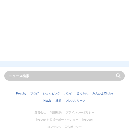
Peachy
ブログ
ショッピング
バンク
みんかぶ
みんかぶChoice
Kstyle
株探
プレスリリース
運営会社
利用規約
プライバシーポリシー
livedoorお客様サポートセンター
livedoor
コンテンツ・広告ポリシー