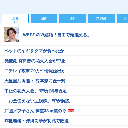
主要
国内
海外
IT 経済
ス
WEST.のW結婚「自由で頭抱える」
ペットのヤギをクマが食べたか
琵琶湖 有料券の花火大会が中止
ニチレイ攻撃 20万件情報流出か
天皇皇后両陛下 熊本県に金一封
中止の花火大会、3市が関与否定
「お金使えない症候群」FPが解説
井脇ノブ子さん 体重38kg減の今
昨夏覇者・沖縄尚学が初戦で敗退