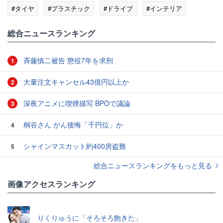
#タイヤ
#プラスチック
#ドライブ
#インテリア
総合ニュースランキング
斉藤慎二被告 懲役7年を求刑
1
大量注文キャンセル43億円以上か
2
深夜アニメに喫煙描写 BPOで議論
3
桐谷さん がん後悔「千円位」か
4
シャインマスカット約400房盗難
5
総合ニュースランキングをもっと見る
画像アクセスランキング
りくりゅうに「そろそろ飽きた」