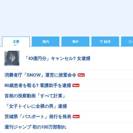
主要
国内
海外
IT 経済
ス
「43億円分」キャンセル? 女逮捕
消費者庁「SNOW」運営に措置命令
90歳患者を殴る? 看護助手を逮捕
首相の視察動画「すべて計算」
「女子トイレに全裸の男」逮捕
茨城県「パスポート」発行を発表
週刊ジャンプ 初の100万部割れ