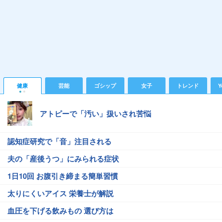
健康
芸能
ゴシップ
女子
トレンド
Y
アトピーで「汚い」扱いされ苦悩
認知症研究で「音」注目される
夫の「産後うつ」にみられる症状
1日10回 お腹引き締まる簡単習慣
太りにくいアイス 栄養士が解説
血圧を下げる飲みもの 選び方は