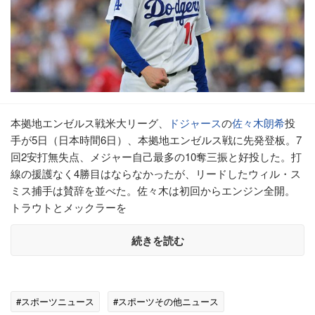
本拠地エンゼルス戦米大リーグ、
ドジャース
の
佐々木朗希
投
手が5日（日本時間6日）、本拠地エンゼルス戦に先発登板。7
回2安打無失点、メジャー自己最多の10奪三振と好投した。打
線の援護なく4勝目はならなかったが、リードしたウィル・ス
ミス捕手は賛辞を並べた。佐々木は初回からエンジン全開。
トラウトとメックラーを
続きを読む
#スポーツニュース
#スポーツその他ニュース