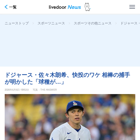
一覧
>
>
>
ドジャース
ニューストップ
スポーツニュース
スポーツその他ニュース
ドジャース・佐々木朗希、快投のワケ 相棒の捕手
が明かした「球種が…」
2026年6月6日 15時2分
写真：THE ANSWER