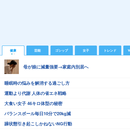
健康
芸能
ゴシップ
女子
トレンド
Y
母が娘に減量強要→家庭内別居へ
睡眠時の悩みを解消する過ごし方
運動より代謝 人体の省エネ戦略
大食い女子 46キロ体型の秘密
バランスボール毎日10分で20kg減
躁状態引き起こしかねないNG行動