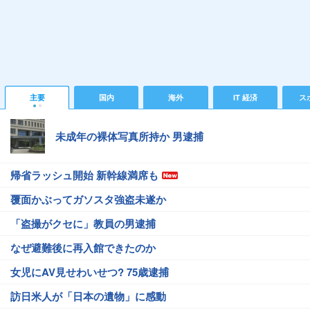
主要
国内
海外
IT 経済
ス
未成年の裸体写真所持か 男逮捕
帰省ラッシュ開始 新幹線満席も
覆面かぶってガソスタ強盗未遂か
「盗撮がクセに」教員の男逮捕
なぜ避難後に再入館できたのか
女児にAV見せわいせつ? 75歳逮捕
訪日米人が「日本の遺物」に感動