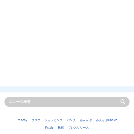
Peachy
ブログ
ショッピング
バンク
みんかぶ
みんかぶChoice
Kstyle
株探
プレスリリース