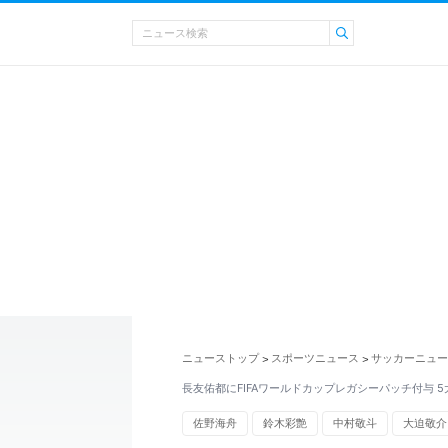
ニューストップ
スポーツニュース
サッカーニュー
>
>
長友佑都にFIFAワールドカップレガシーパッチ付与 
佐野海舟
鈴木彩艶
中村敬斗
大迫敬介
ノイアー