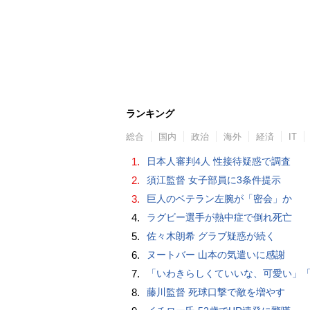
ランキング
総合
国内
政治
海外
経済
IT
1.
日本人審判4人 性接待疑惑で調査
2.
須江監督 女子部員に3条件提示
3.
巨人のベテラン左腕が「密会」か
4.
ラグビー選手が熱中症で倒れ死亡
5.
佐々木朗希 グラブ疑惑が続く
6.
ヌートバー 山本の気遣いに感謝
7.
「いわきらしくていいな、可愛い」「斬新」初出場初勝利の東日本国際大昌平、アルプス彩ったフラダンス部の応援に反響 部員は感無量「夢を見て
8.
藤川監督 死球口撃で敵を増やす