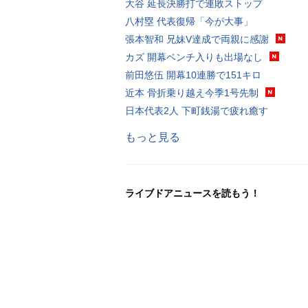
大谷 延長決勝打で連敗ストップ
八村塁 代表復帰「今が大事」
張本智和 兄妹V達成で両親に感謝
カズ 開幕ベンチ入りも出場なし
前田悠伍 開幕10連勝で151キロ
近本 骨折乗り越え今季1号先制
日本代表2人 下町銭湯で疲れ癒す
もっと見る
ライブドアニュースを読もう！