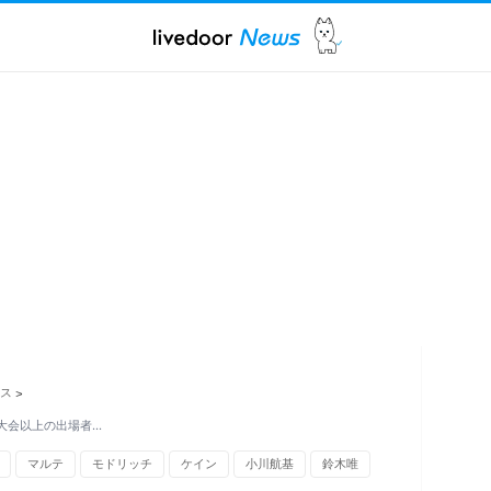
ス
>
5大会以上の出場者…
マルテ
モドリッチ
ケイン
小川航基
鈴木唯