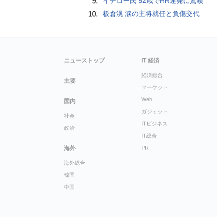
9.
イチロー氏 52歳でHR連発に驚嘆
10.
板倉滉 涙の主将就任と負傷交代
ニューストップ
IT 経済
経済総合
主要
マーケット
Web
国内
ガジェット
社会
ITビジネス
政治
IT総合
海外
PR
海外総合
韓国
中国