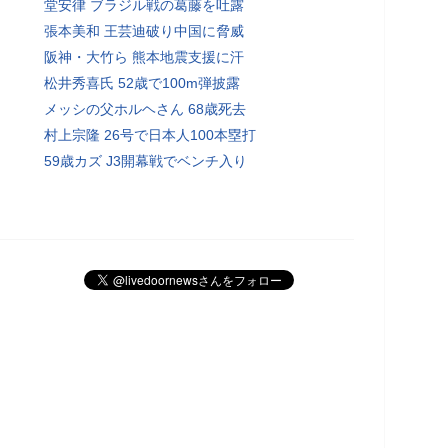
堂安律 ブラジル戦の葛藤を吐露
張本美和 王芸迪破り中国に脅威
阪神・大竹ら 熊本地震支援に汗
松井秀喜氏 52歳で100m弾披露
メッシの父ホルヘさん 68歳死去
村上宗隆 26号で日本人100本塁打
59歳カズ J3開幕戦でベンチ入り