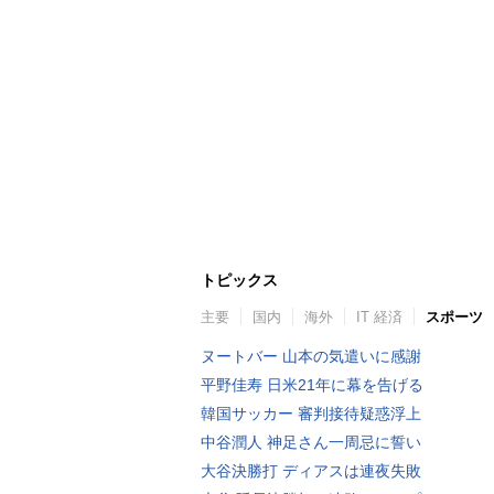
トピックス
主要
国内
海外
IT 経済
スポーツ
ヌートバー 山本の気遣いに感謝
平野佳寿 日米21年に幕を告げる
韓国サッカー 審判接待疑惑浮上
中谷潤人 神足さん一周忌に誓い
大谷決勝打 ディアスは連夜失敗