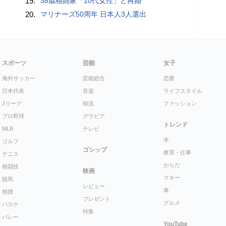
19.
38歳格闘家「10代女性」と再婚
20.
マリナーズ50周年 日本人3人選出
スポーツ
芸能
女子
海外サッカー
芸能総合
恋愛
日本代表
音楽
ライフスタイル
Jリーグ
韓流
ファッション
プロ野球
グラビア
トレンド
MLB
テレビ
本
ゴルフ
ゴシップ
教育・仕事
テニス
からだ
格闘技
映画
マネー
競馬
レビュー
車
相撲
プレゼント
グルメ
バスケ
特集
バレー
YouTube