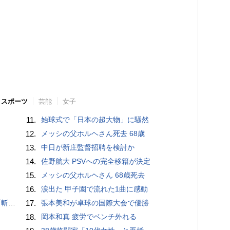
スポーツ
芸能
女子
11.
始球式で「日本の超大物」に騒然
12.
メッシの父ホルヘさん死去 68歳
13.
中日が新庄監督招聘を検討か
14.
佐野航大 PSVへの完全移籍が決定
15.
メッシの父ホルヘさん 68歳死去
16.
涙出た 甲子園で流れた1曲に感動
いるよう」
17.
張本美和が卓球の国際大会で優勝
18.
岡本和真 疲労でベンチ外れる