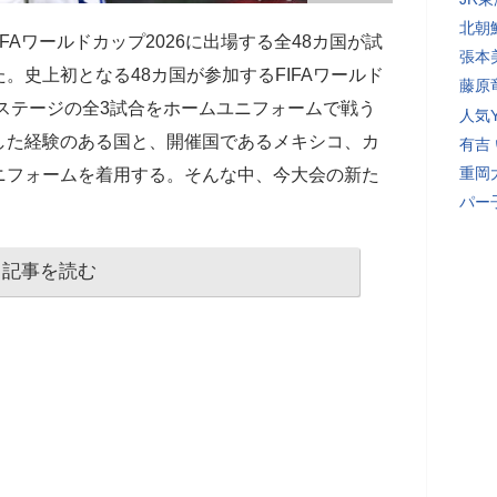
北朝
IFAワールドカップ2026に出場する全48カ国が試
張本
。史上初となる48カ国が参加するFIFAワールド
藤原
プステージの全3試合をホームユニフォームで戦う
人気Y
した経験のある国と、開催国であるメキシコ、カ
有吉
重岡
ニフォームを着用する。そんな中、今大会の新た
パー
記事を読む