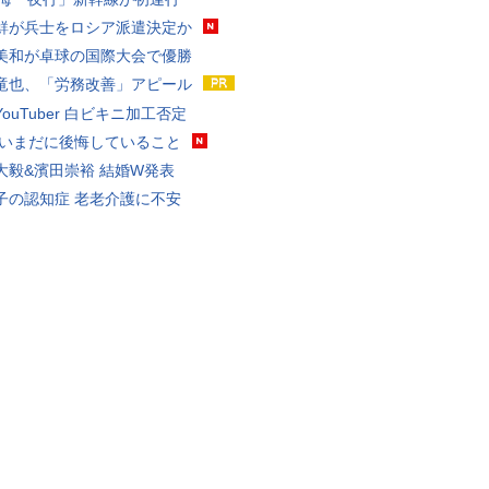
鮮が兵士をロシア派遣決定か
美和が卓球の国際大会で優勝
竜也、「労務改善」アピール
ouTuber 白ビキニ加工否定
 いまだに後悔していること
大毅&濱田崇裕 結婚W発表
子の認知症 老老介護に不安