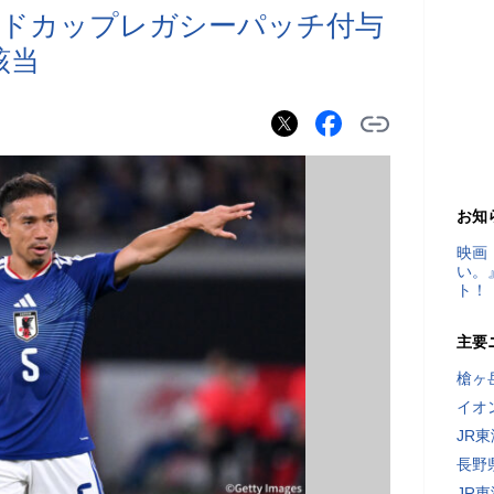
ールドカップレガシーパッチ付与
該当
お知
映画
い。
ト！
主要
槍ヶ
イオ
JR
長野
JR