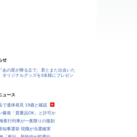
らせ
『あの星が降る丘で、君とまた出会いた
』オリジナルグッズを3名様にプレゼン
ニュース
岳で遺体発見 19歳と確認
ン爆発「貴重品OK」と許可か
東海夜行列車が一夜限りの復刻
県知事選挙 現職が当選確実
東海「夜行」新幹線が初運行